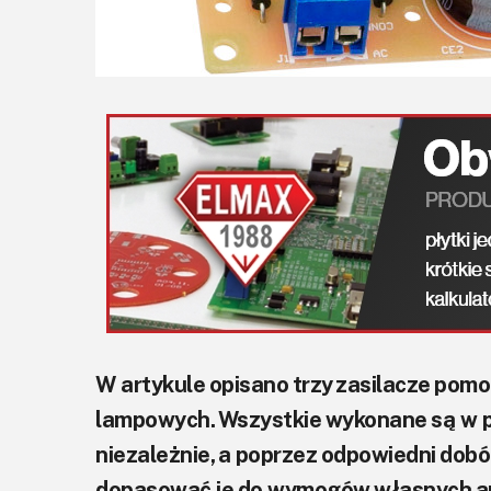
W artykule opisano trzy zasilacze pom
lampowych. Wszystkie wykonane są w 
niezależnie, a poprzez odpowiedni do
dopasować je do wymogów własnych apl