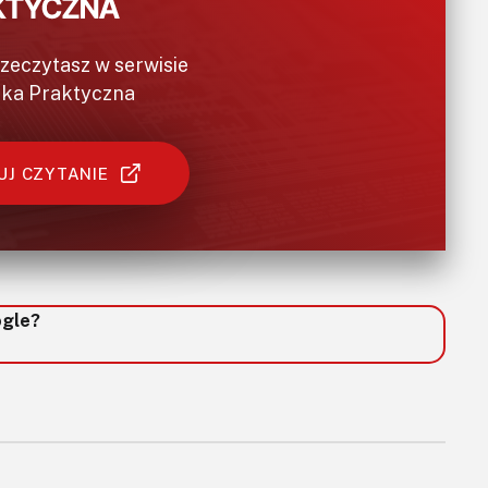
rzeczytasz w serwisie
ika Praktyczna
J CZYTANIE
ogle?