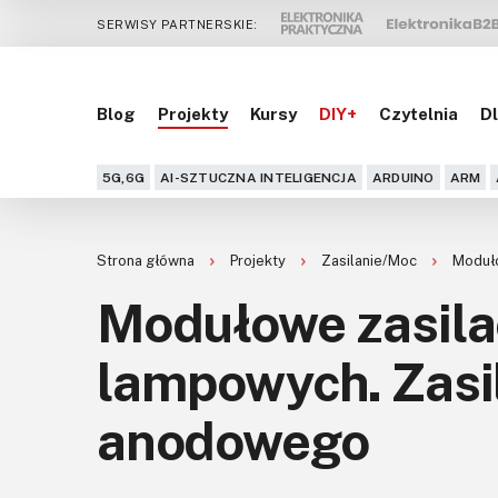
SERWISY PARTNERSKIE:
Blog
Projekty
Kursy
DIY+
Czytelnia
Dl
5G,6G
AI-SZTUCZNA INTELIGENCJA
ARDUINO
ARM
Strona główna
Projekty
Zasilanie/Moc
Moduło
Modułowe zasila
lampowych. Zasil
anodowego