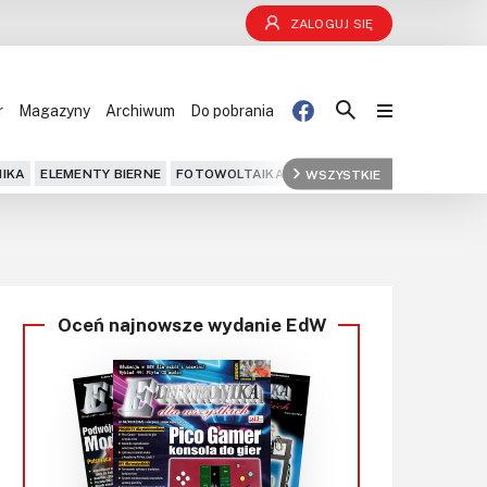
ZALOGUJ SIĘ
r
Magazyny
Archiwum
Do pobrania
Blog
IKA
ELEMENTY BIERNE
FOTOWOLTAIKA
FPGA
WSZYSTKIE
GPS
IOT
KOMPU
Projekty
Kursy
Oceń najnowsze wydanie EdW
DIY+
Czytelnia
Dla Ciebie