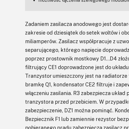
możliwość łączenia szeregowego modułów
Zadaniem zasilacza anodowego jest dostar
zakresie od dziesiątek do setek woltów i ob
miliamperów. Zasilacz współpracuje z uz
separującego, którego napięcie doprowadzo
poprzez prostownik mostkowy D1…D4 złożo
filtrujący CE1 doprowadzone jest do układu 
Tranzystor umieszczony jest na radiatorze 
bramkę Q1, kondensator CE2 filtruje i zap
włączeniu zasilania. R3 zabezpiecza układ
tranzystora przed przebiciem. W przypad
zabezpieczenie, DZ1 można pominąć. Kond
Bezpiecznik F1 lub zamiennie rezystor bez
pobieranego prądu zabezpiecza zasilacz 