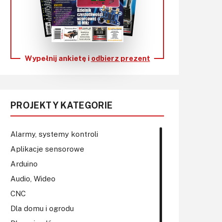
KITy AVT
Kontakt
Newsletter
Wypełnij ankietę i
odbierz prezent
Magazyny
Archiwum
PROJEKTY KATEGORIE
Do pobrania
Alarmy, systemy kontroli
Aplikacje sensorowe
Arduino
Audio, Wideo
CNC
Dla domu i ogrodu