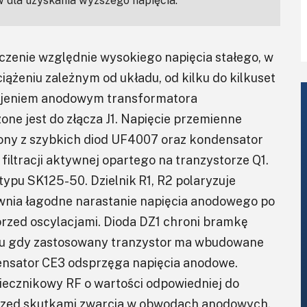
 dla uzyskania wyższego napięcia.
czenie względnie wysokiego napięcia stałego, w
ciążeniu zależnym od układu, od kilku do kilkuset
wojeniem anodowym transformatora
ne jest do złącza J1. Napięcie przemienne
ny z szybkich diod UF4007 oraz kondensator
filtracji aktywnej opartego na tranzystorze Q1.
typu SK125-50. Dzielnik R1, R2 polaryzuje
ewnia łagodne narastanie napięcia anodowego po
 przed oscylacjami. Dioda DZ1 chroni bramkę
ku gdy zastosowany tranzystor ma wbudowane
ensator CE3 odsprzęga napięcia anodowe.
piecznikowy RF o wartości odpowiedniej do
przed skutkami zwarcia w obwodach anodowych.