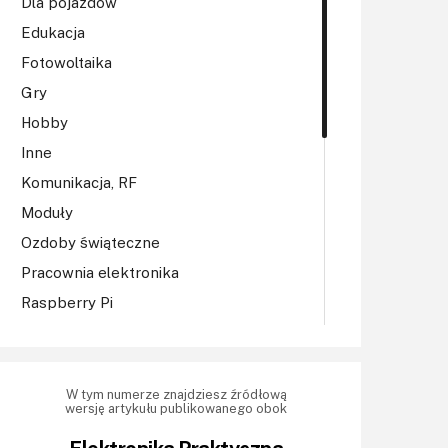
Dla pojazdów
Edukacja
Fotowoltaika
Gry
Hobby
Inne
Komunikacja, RF
Moduły
Ozdoby świąteczne
Pracownia elektronika
Raspberry Pi
Regulatory mocy, sterowniki
Robotyka
Sterowniki (kontrolery)
W tym numerze znajdziesz źródłową
wersję artykułu publikowanego obok
Sterowniki silników