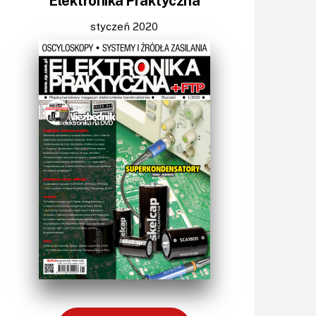
Elektronika Praktyczna
Światło
Technika μP, μC, PLD
styczeń 2020
Termometry i termostaty
Zasilanie/Moc
Zdalne sterowanie
Zegary, timery