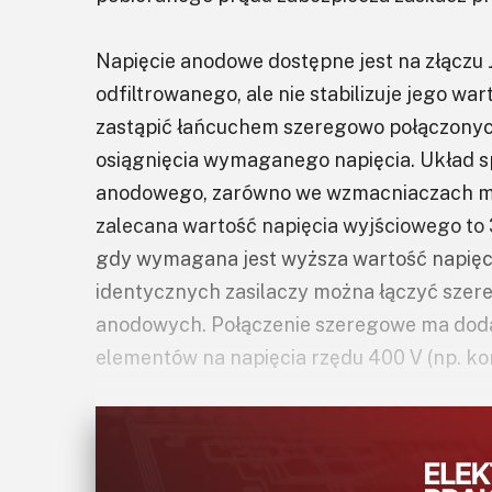
Napięcie anodowe dostępne jest na złączu 
odfiltrowanego, ale nie stabilizuje jego war
zastąpić łańcuchem szeregowo połączonyc
osiągnięcia wymaganego napięcia. Układ sp
anodowego, zarówno we wzmacniaczach moc
zalecana wartość napięcia wyjściowego to
gdy wymagana jest wyższa wartość napięci
identycznych zasilaczy można łączyć szere
anodowych. Połączenie szeregowe ma doda
elementów na napięcia rzędu 400 V (np. ko