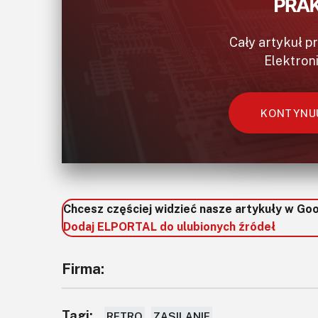
Cały artykuł p
Elektron
KONTYNUU
Chcesz częściej widzieć nasze artykuły w Go
Dodaj ELPORTAL do ulubionych źródeł
Firma:
Tagi:
RETRO
ZASILANIE