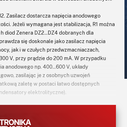
J2. Zasilacz dostarcza napięcia anodowego
tości. Jeżeli wymagana jest stabilizacja, R1 można
h diod Zenera DZ2...DZ4 dobranych dla
rawdza się doskonale jako zasilacz napięcia
y, jak i w czułych przedwzmacniaczach,
 300 V, przy prądzie do 200 mA. W przypadku
a anodowego np. 400...600 V, układy
gowo, zasilając je z osobnych uzwojeń
tkową zaletę w postaci łatwo dostępnych
ndensatory elektrolityczne).