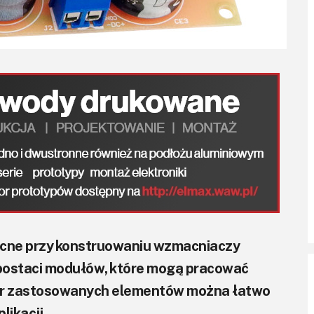
ocne przy konstruowaniu wzmacniaczy
postaci modułów, które mogą pracować
bór zastosowanych elementów można łatwo
ikacji.