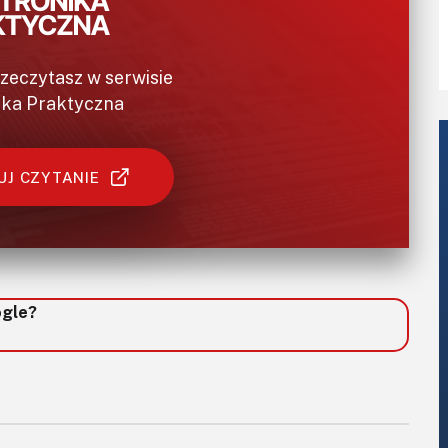
rzeczytasz w serwisie
ika Praktyczna
J CZYTANIE
ogle?