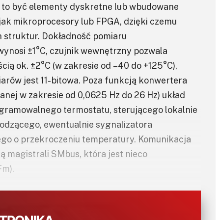
ą to być elementy dyskretne lub wbudowane
, jak mikroprocesory lub FPGA, dzięki czemu
h struktur. Dokładność pomiaru
ynosi ±1°C, czujnik wewnętrzny pozwala
ą ok. ±2°C (w zakresie od –40 do +125°C),
rów jest 11-bitowa. Poza funkcją konwertera
anej w zakresie od 0,0625 Hz do 26 Hz) układ
gramowalnego termostatu, sterującego lokalnie
łodzącego, ewentualnie sygnalizatora
ego o przekroczeniu temperatury. Komunikacja
 magistrali SMbus, która jest nieco
Fm).