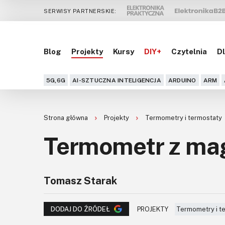
SERWISY PARTNERSKIE:
Blog
Projekty
Kursy
DIY+
Czytelnia
Dl
5G,6G
AI-SZTUCZNA INTELIGENCJA
ARDUINO
ARM
Strona główna
Projekty
Termometry i termostaty
Termometr z mag
Tomasz Starak
PROJEKTY
Termometry i t
DODAJ DO ŹRÓDEŁ