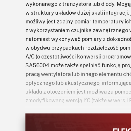
wykonanego z tranzystora lub diody. Mog
w struktury układów dużej skali integracji
możliwy jest zdalny pomiar temperatury ic
z wykorzystaniem czujnika zewnętrznego w
natomiast wykonywać pomiary z dokładności
w obydwu przypadkach rozdzielczość pomia
A/C (o częstotliwości konwersji programow
SA56004 może także spełniać funkcję pro
pracą wentylatora lub innego elementu ch
optycznego lub akustycznego, informując
układu z otoczeniem jest możliwa za pomocą
zmodyfikowaną wersją I²C (także w wersji 