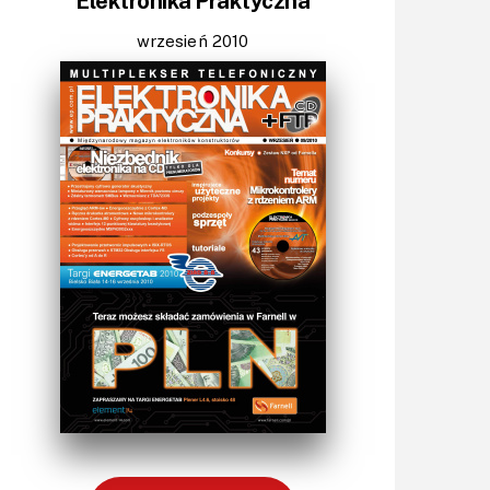
Elektronika Praktyczna
Światło
Technika μP, μC, PLD
wrzesień 2010
Termometry i termostaty
Zasilanie/Moc
Zdalne sterowanie
Zegary, timery