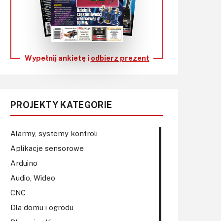
KITy AVT
Kontakt
Newsletter
Wypełnij ankietę i
odbierz prezent
Magazyny
Archiwum
PROJEKTY KATEGORIE
Do pobrania
Alarmy, systemy kontroli
Aplikacje sensorowe
Arduino
Audio, Wideo
CNC
Dla domu i ogrodu