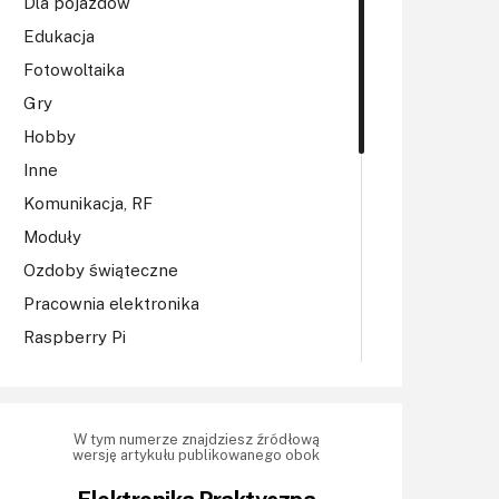
Dla pojazdów
Edukacja
Fotowoltaika
Gry
Hobby
Inne
Komunikacja, RF
Moduły
Ozdoby świąteczne
Pracownia elektronika
Raspberry Pi
Regulatory mocy, sterowniki
Robotyka
Sterowniki (kontrolery)
W tym numerze znajdziesz źródłową
wersję artykułu publikowanego obok
Sterowniki silników