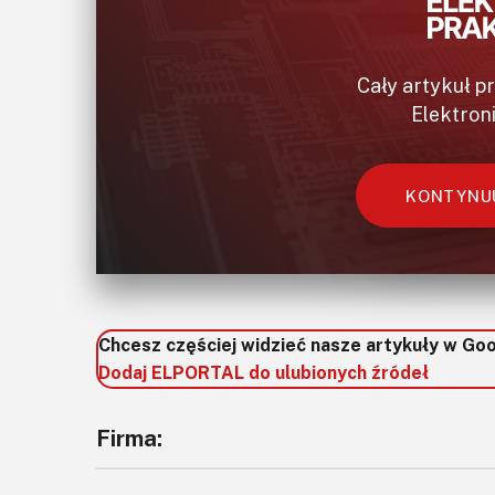
Cały artykuł p
Elektron
KONTYNUU
Chcesz częściej widzieć nasze artykuły w Go
Dodaj ELPORTAL do ulubionych źródeł
Firma: