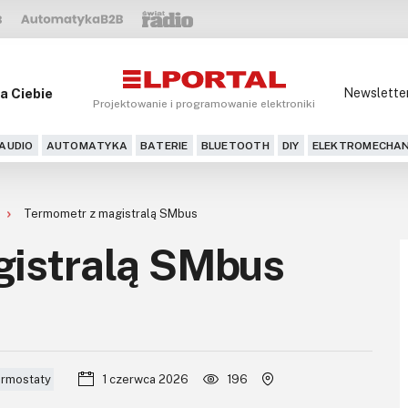
a Ciebie
Newslette
Projektowanie i programowanie elektroniki
AUDIO
AUTOMATYKA
BATERIE
BLUETOOTH
DIY
ELEKTROMECHAN
Termometr z magistralą SMbus
istralą SMbus
ermostaty
1 czerwca 2026
196