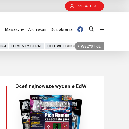
ZALOGUJ SIĘ
r
Magazyny
Archiwum
Do pobrania
Blog
IKA
ELEMENTY BIERNE
FOTOWOLTAIKA
FPGA
WSZYSTKIE
GPS
IOT
KOMPU
Projekty
Kursy
Oceń najnowsze wydanie EdW
DIY+
Czytelnia
Dla Ciebie