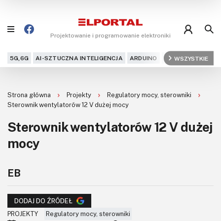
Projektowanie i programowanie elektroniki
5G,6G
AI-SZTUCZNA INTELIGENCJA
ARDUINO
ARM
WSZYSTKIE
AUDIO
AU
Blog
Strona główna
Projekty
Regulatory mocy, sterowniki
Projekty
Sterownik wentylatorów 12 V dużej mocy
Sterownik wentylatorów 12 V dużej
Kursy
mocy
DIY+
EB
Czytelnia
Dla Ciebie
DODAJ DO ŹRÓDEŁ
PROJEKTY
Regulatory mocy, sterowniki