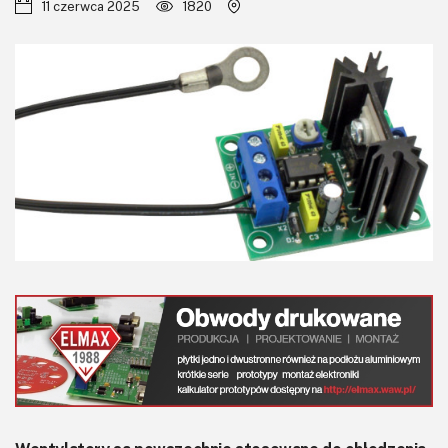
KITy AVT
11 czerwca 2025
1820
Kontakt
Newsletter
Magazyny
Archiwum
Do pobrania