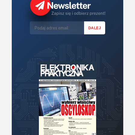
Sterowniki silników
Światło
Technika μP, μC, PLD
Termometry i termostaty
Zasilanie/Moc
Zdalne sterowanie
Zegary, timery