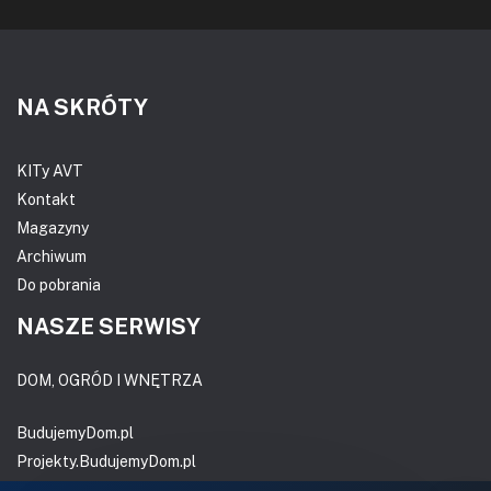
NA SKRÓTY
KITy AVT
Kontakt
Magazyny
Archiwum
Do pobrania
NASZE SERWISY
DOM, OGRÓD I WNĘTRZA
BudujemyDom.pl
Projekty.BudujemyDom.pl
CoZaIle.pl