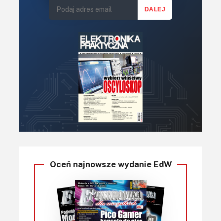
Oceń najnowsze wydanie EdW