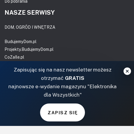
Do pobrania
NASZE SERWISY
DOM, OGRÓD I WNĘTRZA
BudujemyDom.pl
Projekty.BudujemyDom.pl
CoZaIle.pl
Informator Budownictwa
Zapisując się na nasz newsletter możesz
ZielonyOgródek.pl
otrzymać
GRATIS
CzasNaWnetrze.pl
najnowsze e-wydanie magazynu "Elektronika
MUZYKA I DŹWIĘK
dla Wszystkich"
Audio.com.pl
ZAPISZ SIĘ
MagazynGitarzysta.pl
MagazynPerkusista.pl
EstradaiStudio.pl