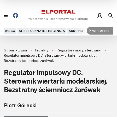
Projektowanie i programowanie elektroniki
5G,6G
AI-SZTUCZNA INTELIGENCJA
ARDUINO
ARM
WSZYSTKIE
AUDIO
AU
Blog
Strona główna
Projekty
Regulatory mocy, sterowniki
Projekty
Regulator impulsowy DC. Sterownik wiertarki modelarskiej.
Bezstratny ściemniacz żarówek
Kursy
Regulator impulsowy DC.
Sterownik wiertarki modelarskiej.
DIY+
Bezstratny ściemniacz żarówek
Czytelnia
Dla Ciebie
Piotr Górecki