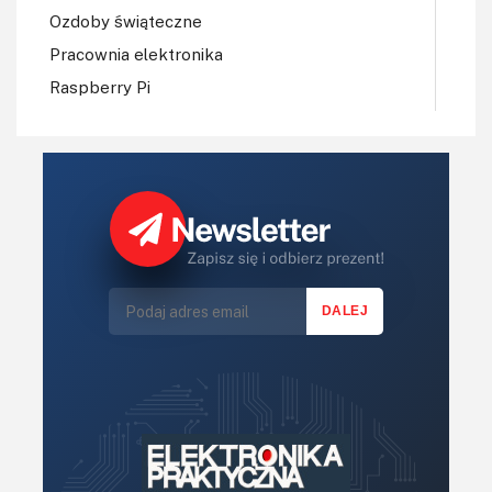
Ozdoby świąteczne
Pracownia elektronika
Raspberry Pi
Regulatory mocy, sterowniki
Robotyka
Sterowniki (kontrolery)
Sterowniki silników
Światło
Technika μP, μC, PLD
Termometry i termostaty
Zasilanie/Moc
Zdalne sterowanie
Zegary, timery