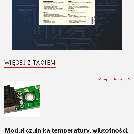
Robotyka
SBC-SIP-SoC-CoM
Sensory
Silniki i serwo
Software
Sterowanie
Transformatory
WIĘCEJ Z TAGIEM
Tranzystory
Wyświetlacze
Przejdź do tagu
Wzmacniacze
Zasilanie
Moduł czujnika temperatury, wilgotności,