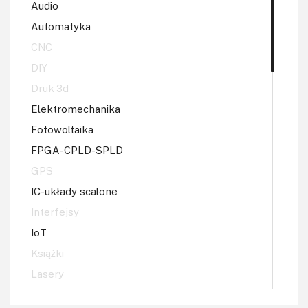
Audio
Automatyka
CNC
DIY
Druk 3d
Elektromechanika
Fotowoltaika
FPGA-CPLD-SPLD
GPS
IC-układy scalone
Interfejsy
IoT
Książki
Lasery
LED/LCD/OLED