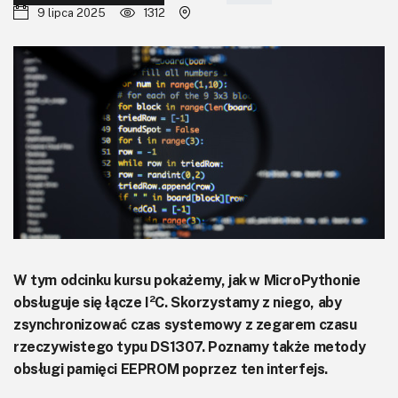
KITy AVT
9 lipca 2025
1312
Kontakt
Newsletter
Magazyny
Archiwum
Do pobrania
W tym odcinku kursu pokażemy, jak w MicroPythonie
obsługuje się łącze I²C. Skorzystamy z niego, aby
zsynchronizować czas systemowy z zegarem czasu
rzeczywistego typu DS1307. Poznamy także metody
obsługi pamięci EEPROM poprzez ten interfejs.