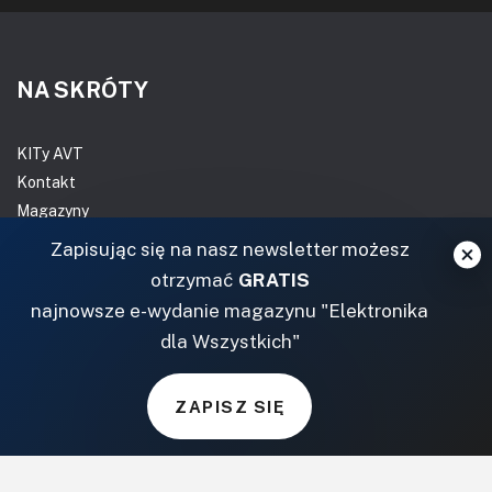
NA SKRÓTY
KITy AVT
Kontakt
Magazyny
Archiwum
Zapisując się na nasz newsletter możesz
Do pobrania
otrzymać
GRATIS
NASZE SERWISY
najnowsze e-wydanie magazynu "Elektronika
dla Wszystkich"
DOM, OGRÓD I WNĘTRZA
ZAPISZ SIĘ
BudujemyDom.pl
Projekty.BudujemyDom.pl
CoZaIle.pl