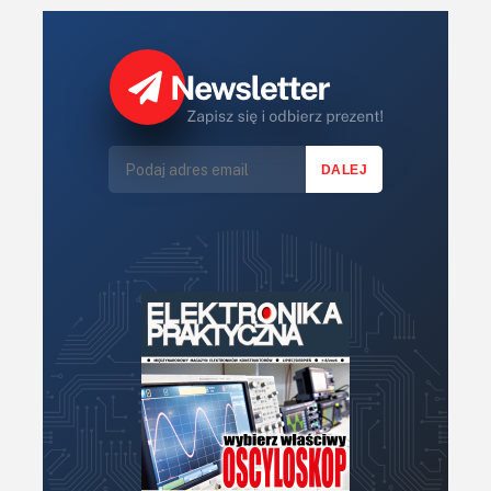
Mechatronika
Mikrokontrolery (MCV,μC)
Moc
Moduły
Narzędzia
Optoelektronika
PCB/Montaż
Podstawy elektroniki
Podzespoły bierne
Półprzewodniki
Pomiary i testy
Projektowanie
Raspberry Pi
Retro
Komunikacja, RF