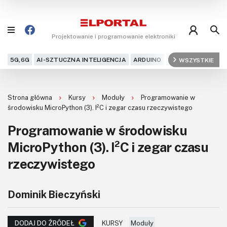
Projektowanie i programowanie elektroniki
5G,6G
AI-SZTUCZNA INTELIGENCJA
ARDUINO
ARM
WSZYSTKIE
AUDIO
AU
Blog
Strona główna
Kursy
Moduły
Programowanie w
Projekty
środowisku MicroPython (3). I²C i zegar czasu rzeczywistego
Programowanie w środowisku
Kursy
MicroPython (3). I²C i zegar czasu
DIY+
rzeczywistego
Czytelnia
Dominik Bieczyński
Dla Ciebie
KURSY
Moduły
DODAJ DO ŹRÓDEŁ