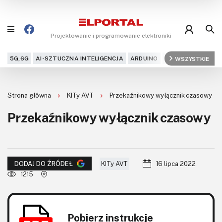
Projektowanie i programowanie elektroniki
5G,6G
AI-SZTUCZNA INTELIGENCJA
ARDUINO
ARM
WSZYSTKIE
AUDIO
AU
Blog
Strona główna
KITy AVT
Przekaźnikowy wyłącznik czasowy
Projekty
Przekaźnikowy wyłącznik czasowy
Kursy
DIY+
KITy AVT
16 lipca 2022
DODAJ DO ŹRÓDEŁ
Czytelnia
1215
Dla Ciebie
Pobierz instrukcje