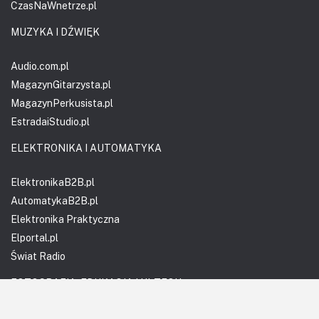
CzasNaWnetrze.pl
MUZYKA I DŹWIĘK
Audio.com.pl
MagazynGitarzysta.pl
MagazynPerkusista.pl
EstradaiStudio.pl
ELEKTRONIKA I AUTOMATYKA
ElektronikaB2B.pl
AutomatykaB2B.pl
Elektronika Praktyczna
Elportal.pl
Świat Radio
FOTOGRAFIA, EDUKACJA I HI-TECH
Fotopolis.pl