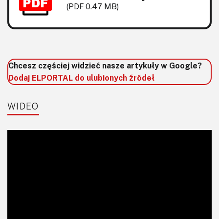
KITy AVT
(PDF 0.47 MB)
Kontakt
Newsletter
Chcesz częściej widzieć nasze artykuły w Google?
Magazyny
Dodaj ELPORTAL do ulubionych źródeł
Archiwum
WIDEO
Do pobrania