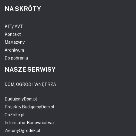
NA SKRÓTY
KITy AVT
Kontakt
Magazyny
Archiwum
Do pobrania
NASZE SERWISY
DOM, OGRÓD I WNĘTRZA
BudujemyDom.pl
Projekty.BudujemyDom.pl
CoZaIle.pl
Informator Budownictwa
ZielonyOgródek.pl