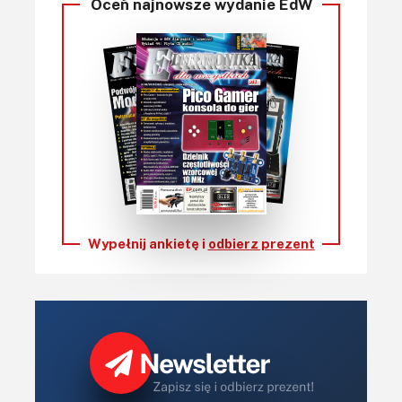
Oceń najnowsze wydanie EdW
Wypełnij ankietę i
odbierz prezent