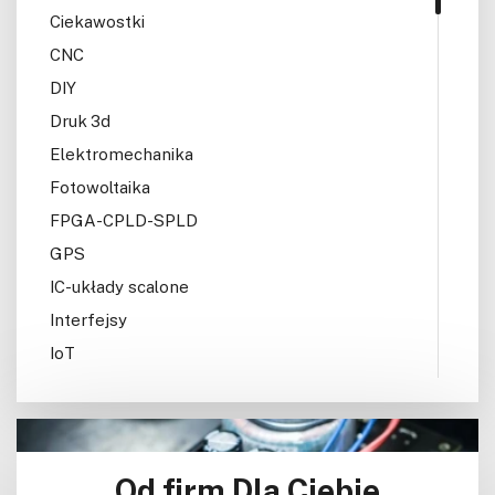
Ciekawostki
CNC
DIY
Druk 3d
Elektromechanika
Fotowoltaika
FPGA-CPLD-SPLD
GPS
IC-układy scalone
Interfejsy
IoT
Konkursy
Książki
Lasery
Od firm Dla Ciebie
LED/LCD/OLED