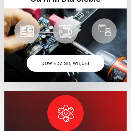
Mechatronika
Mikrokontrolery (MCV,μC)
Moc
Moduły
Narzędzia
Optoelektronika
PCB/Montaż
DOWIEDZ SIĘ WIĘCEJ
Podstawy elektroniki
Podzespoły bierne
Półprzewodniki
Pomiary i testy
Projektowanie
Raspberry Pi
Retro
Komunikacja, RF