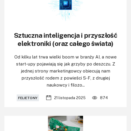
KITy AVT
Kontakt
Newsletter
Sztuczna inteligencja i przyszłość
Magazyny
elektroniki (oraz całego świata)
Archiwum
Od kilku lat trwa wielki boom w branży AI, a nowe
start-upy pojawiają się jak grzyby po deszczu. Z
Do pobrania
jednej strony marketingowcy obiecują nam
przyszłość rodem z powieści S-F, z drugiej
naukowcy i filozo...
21 listopada 2025
874
FELIETONY