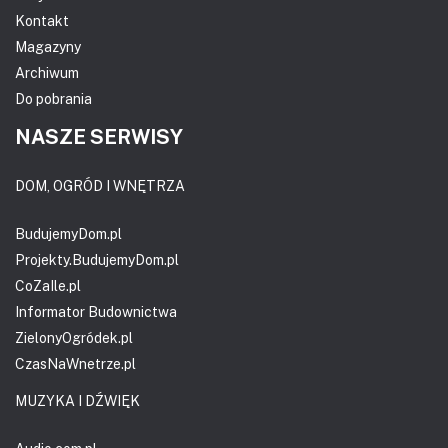
Kontakt
Magazyny
Archiwum
Do pobrania
NASZE SERWISY
DOM, OGRÓD I WNĘTRZA
BudujemyDom.pl
Projekty.BudujemyDom.pl
CoZaIle.pl
Informator Budownictwa
ZielonyOgródek.pl
CzasNaWnetrze.pl
MUZYKA I DŹWIĘK