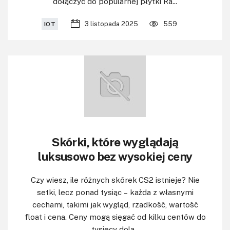
dołączyć do popularnej płytki Ra...
3 listopada 2025
559
IOT
Skórki, które wyglądają
luksusowo bez wysokiej ceny
Czy wiesz, ile różnych skórek CS2 istnieje? Nie
setki, lecz ponad tysiąc – każda z własnymi
cechami, takimi jak wygląd, rzadkość, wartość
float i cena. Ceny mogą sięgać od kilku centów do
tysięcy dola...