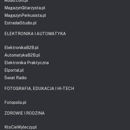
Audio.com.pl
MagazynGitarzysta.pl
MagazynPerkusista.pl
EstradaiStudio.pl
ELEKTRONIKA I AUTOMATYKA
ElektronikaB2B.pl
AutomatykaB2B.pl
Elektronika Praktyczna
Elportal.pl
Świat Radio
FOTOGRAFIA, EDUKACJA I HI-TECH
Fotopolis.pl
ZDROWIE I RODZINA
KtoCieWyleczy.pl