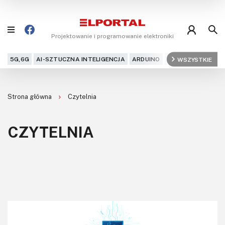
Projektowanie i programowanie elektroniki
5G,6G
AI-SZTUCZNA INTELIGENCJA
ARDUINO
ARM
WSZYSTKIE
AUDIO
AU
Blog
Strona główna
Czytelnia
Projekty
CZYTELNIA
Kursy
DIY+
Czytelnia
Dla Ciebie