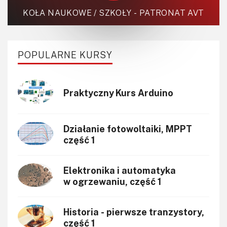
Robotyka
KOŁA NAUKOWE / SZKOŁY - PATRONAT AVT
SBC-SIP-SoC-CoM
Sensory
POPULARNE KURSY
Silniki i serwo
Software
Sterowanie
Praktyczny Kurs Arduino
Transformatory
Tranzystory
Działanie fotowoltaiki, MPPT
Wyświetlacze
część 1
Wzmacniacze
Zasilanie
Elektronika i automatyka
w ogrzewaniu, część 1
Historia - pierwsze tranzystory,
część 1