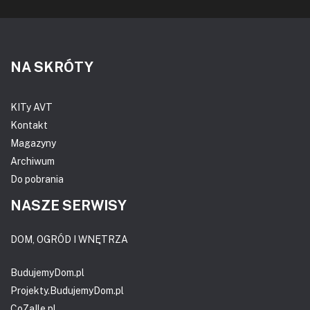
NA SKRÓTY
KITy AVT
Kontakt
Magazyny
Archiwum
Do pobrania
NASZE SERWISY
DOM, OGRÓD I WNĘTRZA
BudujemyDom.pl
Projekty.BudujemyDom.pl
CoZaIle.pl