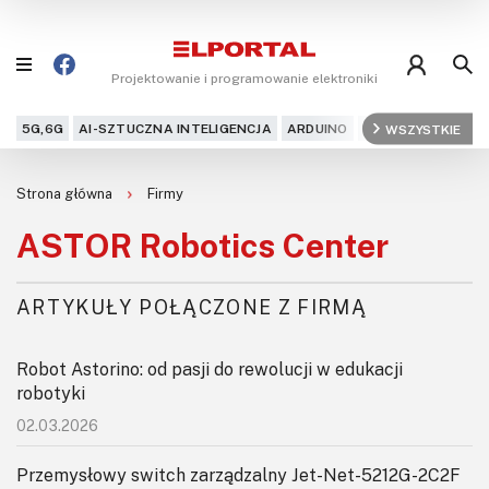
Projektowanie i programowanie elektroniki
5G,6G
AI-SZTUCZNA INTELIGENCJA
ARDUINO
ARM
WSZYSTKIE
AUDIO
AU
Blog
Strona główna
Firmy
Projekty
ASTOR Robotics Center
Kursy
ARTYKUŁY POŁĄCZONE Z FIRMĄ
DIY+
Robot Astorino: od pasji do rewolucji w edukacji
Czytelnia
robotyki
02.03.2026
Dla Ciebie
Przemysłowy switch zarządzalny Jet-Net-5212G-2C2F