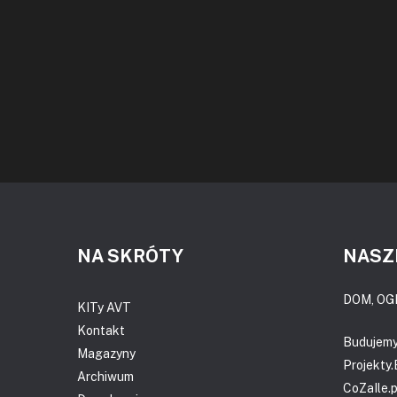
NA SKRÓTY
NASZ
DOM, OG
KITy AVT
Kontakt
Budujem
Magazyny
Projekty
Archiwum
CoZaIle.p