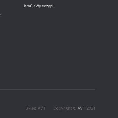
KtoCieWyleczy.pl
A
Sklep AVT
Copyright ©
AVT
2021