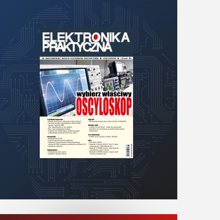
KITy AVT
Kontakt
Newsletter
Magazyny
Archiwum
Do pobrania