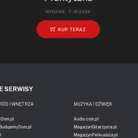
WYDANIE: 7–8/2026
KUP TERAZ
E SERWISY
RÓD I WNĘTRZA
MUZYKA I DŹWIĘK
yDom.pl
Audio.com.pl
.BudujemyDom.pl
MagazynGitarzysta.pl
l
MagazynPerkusista.pl