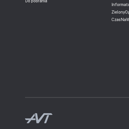
Do pobrania
Informat
ZielonyO
CzasNaWn