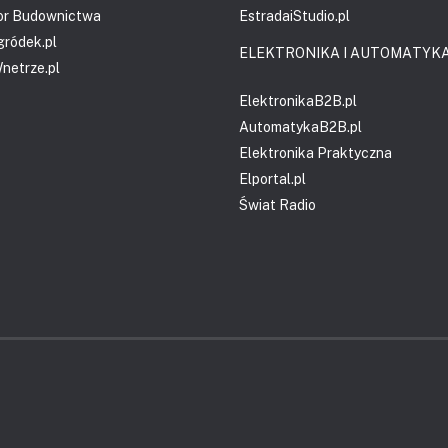
or Budownictwa
EstradaiStudio.pl
gródek.pl
ELEKTRONIKA I AUTOMATYK
etrze.pl
ElektronikaB2B.pl
AutomatykaB2B.pl
Elektronika Praktyczna
Elportal.pl
Świat Radio