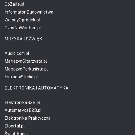
CoZaIle.pl
Informator Budownictwa
ZielonyOgródek.pl
CzasNaWnetrze.pl
MUZYKA I DŹWIĘK
Audio.com.pl
MagazynGitarzysta.pl
MagazynPerkusista.pl
EstradaiStudio.pl
ELEKTRONIKA I AUTOMATYKA
ElektronikaB2B.pl
AutomatykaB2B.pl
Elektronika Praktyczna
Elportal.pl
Świat Radio