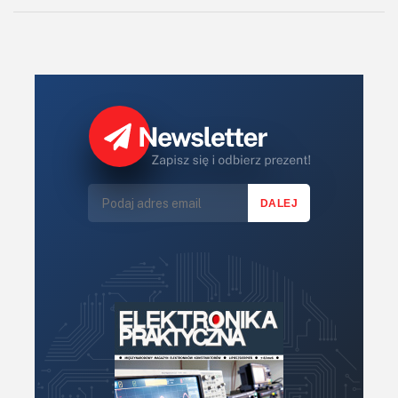
KITy AVT
Kontakt
Newsletter
Magazyny
Archiwum
Do pobrania