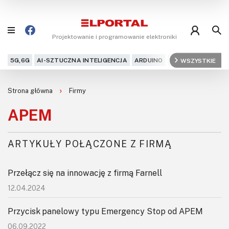
Projektowanie i programowanie elektroniki
5G,6G
AI-SZTUCZNA INTELIGENCJA
ARDUINO
ARM
WSZYSTKIE
AUDIO
AU
Blog
Strona główna
Firmy
Projekty
APEM
Kursy
ARTYKUŁY POŁĄCZONE Z FIRMĄ
DIY+
Przełącz się na innowację z firmą Farnell
Czytelnia
12.04.2024
Dla Ciebie
Przycisk panelowy typu Emergency Stop od APEM
06.09.2022