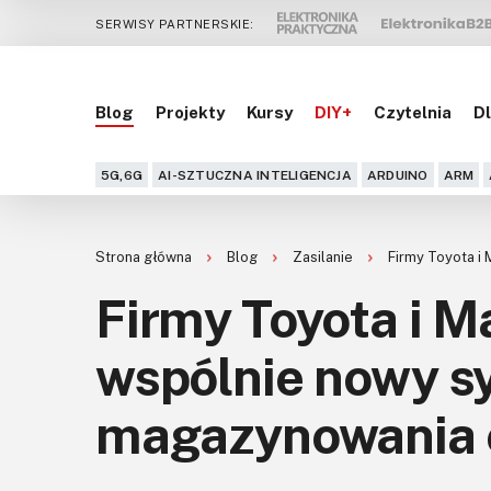
SERWISY PARTNERSKIE:
Blog
Projekty
Kursy
DIY+
Czytelnia
Dl
5G,6G
AI-SZTUCZNA INTELIGENCJA
ARDUINO
ARM
Strona główna
Blog
Zasilanie
Firmy Toyota i
Firmy Toyota i M
wspólnie nowy s
magazynowania 