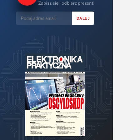
Lasery
LED/LCD/OLED
Mechatronika
Mikrokontrolery (MCU,μC)
Moc
Moduły
Narzędzia
Optoelektronika
PCB/Montaż
Podstawy elektroniki
Podzespoły bierne
Półprzewodniki
Pomiary i testy
Projektowanie
Raspberry Pi