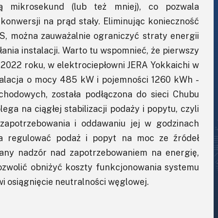
ją mikrosekund (lub też mniej), co pozwala
konwersji na prąd stały. Eliminując konieczność
S, można zauważalnie ograniczyć straty energii
łania instalacji. Warto tu wspomnieć, że pierwszy
2022 roku, w elektrociepłowni JERA Yokkaichi w
stalacja o mocy 485 kW i pojemności 1260 kWh -
chodowych, została podłączona do sieci Chubu
ega na ciągłej stabilizacji podaży i popytu, czyli
 zapotrzebowania i oddawaniu jej w godzinach
 ma regulować podaż i popyt na moc ze źródeł
wany nadzór nad zapotrzebowaniem na energię,
ozwolić obniżyć koszty funkcjonowania systemu
wi osiągnięcie neutralności węglowej.