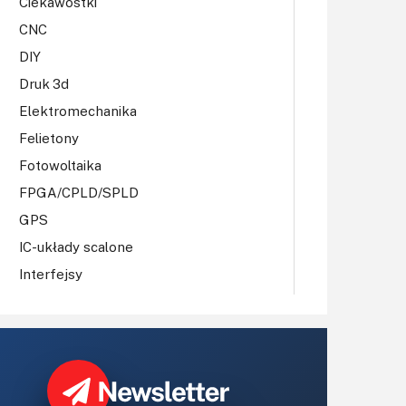
Ciekawostki
CNC
DIY
Druk 3d
Elektromechanika
Felietony
Fotowoltaika
FPGA/CPLD/SPLD
GPS
IC-układy scalone
Interfejsy
IoT
Koła Naukowe
Komputery
Książki