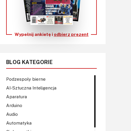
KITy AVT
Kontakt
Newsletter
Wypełnij ankietę i
odbierz prezent
Magazyny
Archiwum
BLOG KATEGORIE
Do pobrania
Podzespoły bierne
AI-Sztuczna Inteligencja
Aparatura
Arduino
Audio
Automatyka