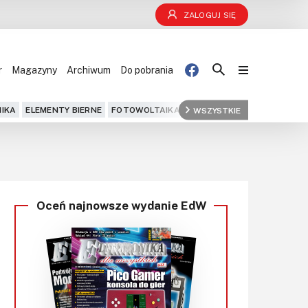
ZALOGUJ SIĘ
r
Magazyny
Archiwum
Do pobrania
Blog
IKA
ELEMENTY BIERNE
FOTOWOLTAIKA
FPGA
WSZYSTKIE
GPS
IOT
KOMPU
Projekty
Kursy
Oceń najnowsze wydanie EdW
DIY+
Czytelnia
Dla Ciebie