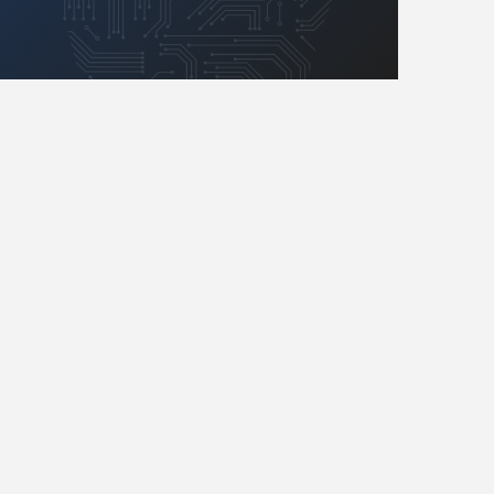
Retro
Komunikacja, RF
Robotyka
SBC/SIP/SoC/COM
Sensory
Silniki i serwo
Software
Sterowanie
Transformatory
Tranzystory
Wyświetlacze
Wzmacniacze
Zasilanie