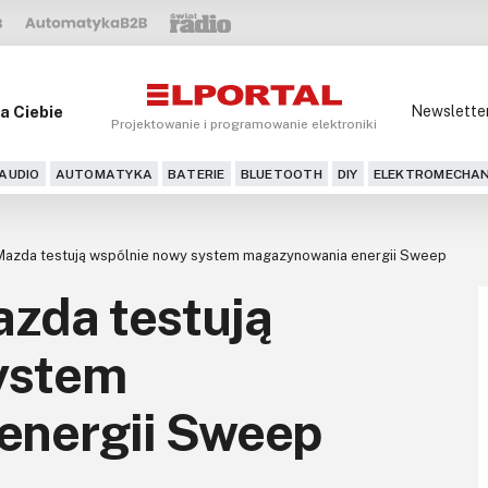
a Ciebie
Newslette
Projektowanie i programowanie elektroniki
AUDIO
AUTOMATYKA
BATERIE
BLUETOOTH
DIY
ELEKTROMECHAN
 Mazda testują wspólnie nowy system magazynowania energii Sweep
azda testują
ystem
energii Sweep