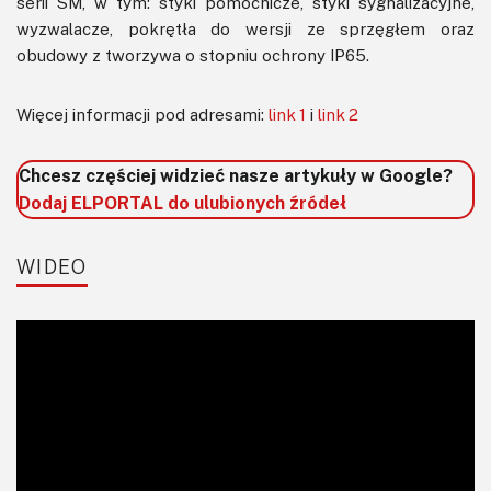
serii SM, w tym: styki pomocnicze, styki sygnalizacyjne,
wyzwalacze, pokrętła do wersji ze sprzęgłem oraz
obudowy z tworzywa o stopniu ochrony IP65.
Więcej informacji pod adresami:
link 1
i
link 2
Chcesz częściej widzieć nasze artykuły w Google?
Dodaj ELPORTAL do ulubionych źródeł
WIDEO