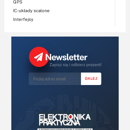
GPS
IC-układy scalone
Interfejsy
IoT
Koła Naukowe
Komputery
Książki
Lasery
LED/LCD/OLED
Mechatronika
Mikrokontrolery (MCU,μC)
Moc
Moduły
Narzędzia
Optoelektronika