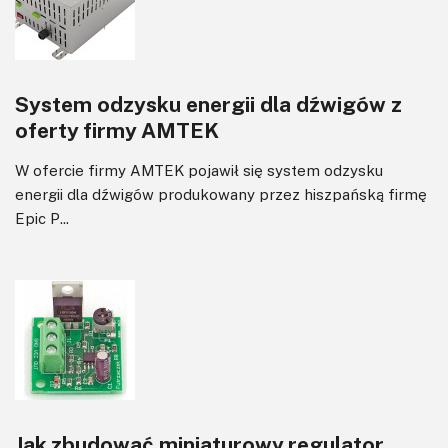
Transformatory
Tranzystory
Wyświetlacze
System odzysku energii dla dźwigów z
Wzmacniacze
oferty firmy AMTEK
Zasilanie
W ofercie firmy AMTEK pojawił się system odzysku
energii dla dźwigów produkowany przez hiszpańską firmę
Epic P...
Jak zbudować miniaturowy regulator