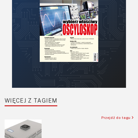
PCB/Montaż
Podstawy elektroniki
Podzespoły bierne
Półprzewodniki
Pomiary i testy
Projektowanie
Raspberry Pi
Retro
Komunikacja, RF
Robotyka
SBC/SIP/SoC/COM
WIĘCEJ Z TAGIEM
Sensory
Silniki i serwo
Przejdź do tagu
Software
Sterowanie