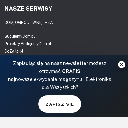
NASZE SERWISY
DOM, OGRÓD I WNĘTRZA
BudujemyDom.pl
Projekty.BudujemyDom.pl
CoZaIle.pl
Informator Budownictwa
Zapisując się na nasz newsletter możesz
ZielonyOgródek.pl
otrzymać
GRATIS
CzasNaWnetrze.pl
najnowsze e-wydanie magazynu "Elektronika
MUZYKA I DŹWIĘK
dla Wszystkich"
Audio.com.pl
ZAPISZ SIĘ
MagazynGitarzysta.pl
MagazynPerkusista.pl
EstradaiStudio.pl