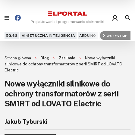
Projektowanie i programowanie elektroniki
5G,6G
AI-SZTUCZNA INTELIGENCJA
ARDUINO
ARM
WSZYSTKIE
AUDIO
AU
Blog
Strona główna
Blog
Zasilanie
Nowe wyłączniki
Projekty
silnikowe do ochrony transformatorów z serii SM1RT od LOVATO
Electric
Kursy
Nowe wyłączniki silnikowe do
ochrony transformatorów z serii
DIY+
SM1RT od LOVATO Electric
Czytelnia
Dla Ciebie
Jakub Tyburski