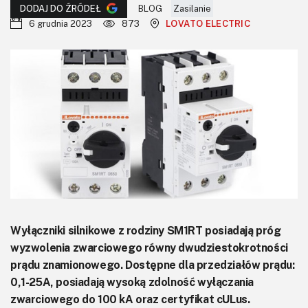
KITy AVT
BLOG
Zasilanie
DODAJ DO ŹRÓDEŁ
6 grudnia 2023
873
LOVATO ELECTRIC
Kontakt
Newsletter
Magazyny
Archiwum
Do pobrania
Wyłączniki silnikowe z rodziny SM1RT posiadają próg
wyzwolenia zwarciowego równy dwudziestokrotności
prądu znamionowego. Dostępne dla przedziałów prądu:
0,1-25A, posiadają wysoką zdolność wyłączania
zwarciowego do 100 kA oraz certyfikat cULus.