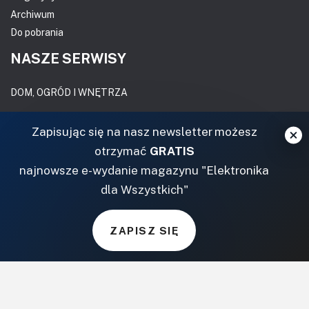
Archiwum
Do pobrania
NASZE SERWISY
DOM, OGRÓD I WNĘTRZA
BudujemyDom.pl
Zapisując się na nasz newsletter możesz
Projekty.BudujemyDom.pl
otrzymać
GRATIS
CoZaIle.pl
najnowsze e-wydanie magazynu "Elektronika
Informator Budownictwa
dla Wszystkich"
ZielonyOgródek.pl
CzasNaWnetrze.pl
ZAPISZ SIĘ
MUZYKA I DŹWIĘK
Audio.com.pl
MagazynGitarzysta.pl