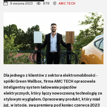
KITy AVT
9 sierpnia 2023
878
AMC TECH
Kontakt
Newsletter
Magazyny
Archiwum
Do pobrania
Dla jednego z klientów z sektora elektromobilności -
spółki Green Wallbox, firma AMC TECH opracowała
inteligentny system ładowania pojazdów
elektrycznych, który łączy nowoczesną technologię ze
stylowym wyglądem. Opracowany produkt, który miał
już, w istocie, swą premierę pod koniec czerwca 2023