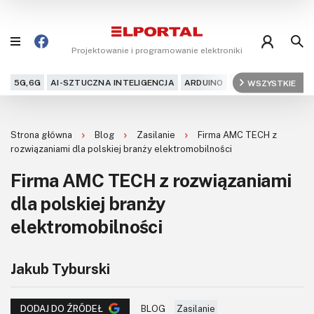
Projektowanie i programowanie elektroniki
5G,6G
AI-SZTUCZNA INTELIGENCJA
ARDUINO
ARM
WSZYSTKIE
AUDIO
AU
Blog
Strona główna
Blog
Zasilanie
Firma AMC TECH z
Projekty
rozwiązaniami dla polskiej branży elektromobilności
Firma AMC TECH z rozwiązaniami
Kursy
dla polskiej branży
DIY+
elektromobilności
Czytelnia
Jakub Tyburski
Dla Ciebie
BLOG
Zasilanie
DODAJ DO ŹRÓDEŁ