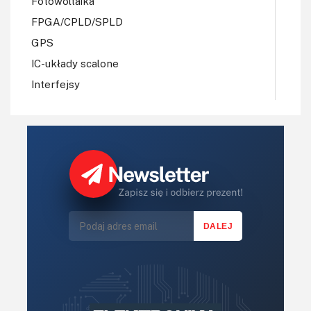
Fotowoltaika
FPGA/CPLD/SPLD
GPS
IC-układy scalone
Interfejsy
IoT
Koła Naukowe
Komputery
Książki
Lasery
LED/LCD/OLED
Mechatronika
Mikrokontrolery (MCU,μC)
Moc
Moduły