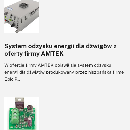
Software
Sterowanie
Transformatory
Tranzystory
Wyświetlacze
System odzysku energii dla dźwigów z
Wzmacniacze
oferty firmy AMTEK
Zasilanie
W ofercie firmy AMTEK pojawił się system odzysku
energii dla dźwigów produkowany przez hiszpańską firmę
Epic P...