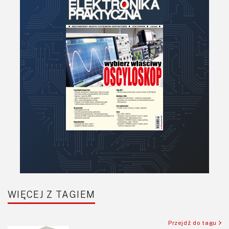
Narzędzia
Optoelektronika
PCB/Montaż
Podstawy elektroniki
Podzespoły bierne
Półprzewodniki
Pomiary i testy
Projektowanie
Raspberry Pi
Retro
Komunikacja, RF
Robotyka
SBC/SIP/SoC/COM
WIĘCEJ Z TAGIEM
Sensory
Silniki i serwo
Przejdź do tagu