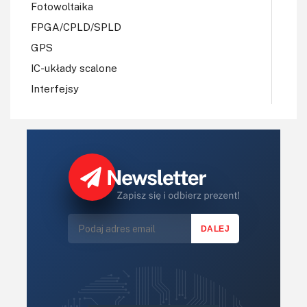
Fotowoltaika
FPGA/CPLD/SPLD
GPS
IC-układy scalone
Interfejsy
IoT
Koła Naukowe
Komputery
Książki
Lasery
LED/LCD/OLED
Mechatronika
Mikrokontrolery (MCU,μC)
Moc
Moduły