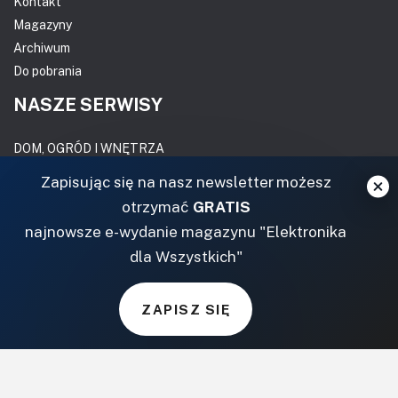
Kontakt
Magazyny
Archiwum
Do pobrania
NASZE SERWISY
DOM, OGRÓD I WNĘTRZA
Zapisując się na nasz newsletter możesz
BudujemyDom.pl
otrzymać
GRATIS
Projekty.BudujemyDom.pl
najnowsze e-wydanie magazynu "Elektronika
CoZaIle.pl
dla Wszystkich"
Informator Budownictwa
ZielonyOgródek.pl
CzasNaWnetrze.pl
ZAPISZ SIĘ
MUZYKA I DŹWIĘK
Audio.com.pl