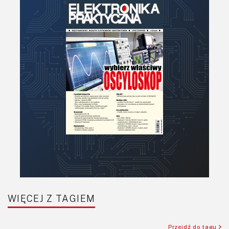
Narzędzia
Optoelektronika
PCB/Montaż
Podstawy elektroniki
Podzespoły bierne
Półprzewodniki
Pomiary i testy
Projektowanie
Raspberry Pi
Retro
Komunikacja, RF
Robotyka
SBC/SIP/SoC/COM
WIĘCEJ Z TAGIEM
Sensory
Silniki i serwo
Przejdź do tagu