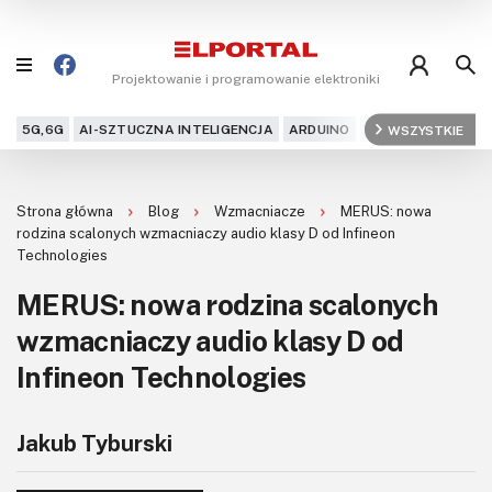
Projektowanie i programowanie elektroniki
5G,6G
AI-SZTUCZNA INTELIGENCJA
ARDUINO
ARM
WSZYSTKIE
AUDIO
AU
Blog
Strona główna
Blog
Wzmacniacze
MERUS: nowa
Projekty
rodzina scalonych wzmacniaczy audio klasy D od Infineon
Technologies
Kursy
MERUS: nowa rodzina scalonych
wzmacniaczy audio klasy D od
DIY+
Infineon Technologies
Czytelnia
Dla Ciebie
Jakub Tyburski