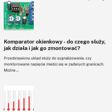
Software
Sterowanie
Transformatory
Tranzystory
Wyświetlacze
Komparator okienkowy - do czego służy,
Wzmacniacze
jak działa i jak go zmontować?
Zasilanie
Przedstawiony układ służy do sygnalizowania, czy
monitorowane napięcie mieści się w zadanych granicach.
Można ...