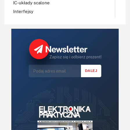
IC-układy scalone
Interfejsy
IoT
Koła Naukowe
Komputery
Książki
Lasery
LED/LCD/OLED
Mechatronika
Mikrokontrolery (MCU,μC)
Moc
Moduły
Narzędzia
Optoelektronika
PCB/Montaż