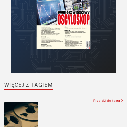
Podstawy elektroniki
Podzespoły bierne
Półprzewodniki
Pomiary i testy
Projektowanie
Raspberry Pi
Retro
Komunikacja, RF
Robotyka
SBC/SIP/SoC/COM
WIĘCEJ Z TAGIEM
Sensory
Silniki i serwo
Przejdź do tagu
Software
Sterowanie
Transformatory