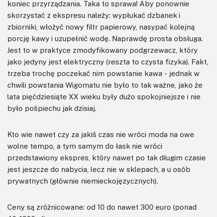
koniec przyrządzania. Taka to sprawa! Aby ponownie
skorzystać z ekspresu należy: wypłukać dzbanek i
zbiorniki, włożyć nowy filtr papierowy, nasypać kolejną
porcję kawy i uzupełnić wodę. Naprawdę prosta obsługa.
Jest to w praktyce zmodyfikowany podgrzewacz, który
jako jedyny jest elektryczny (reszta to czysta fizyka). Fakt,
trzeba trochę poczekać nim powstanie kawa - jednak w
chwili powstania Wigomatu nie było to tak ważne, jako że
lata pięćdziesiąte XX wieku były dużo spokojniejsze i nie
było pośpiechu jak dzisiaj.
Kto wie nawet czy za jakiś czas nie wróci moda na owe
wolne tempo, a tym samym do łask nie wróci
przedstawiony ekspres, który nawet po tak długim czasie
jest jeszcze do nabycia, lecz nie w sklepach, a u osób
prywatnych (głównie niemieckojęzycznych).
Ceny są zróżnicowane: od 10 do nawet 300 euro (ponad