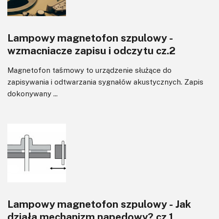
Tranzystory
Wyświetlacze
Lampowy magnetofon szpulowy -
Wzmacniacze
wzmacniacze zapisu i odczytu cz.2
Zasilanie
Magnetofon taśmowy to urządzenie służące do
zapisywania i odtwarzania sygnałów akustycznych. Zapis
dokonywany ...
Lampowy magnetofon szpulowy - Jak
działa mechanizm napędowy? cz.1