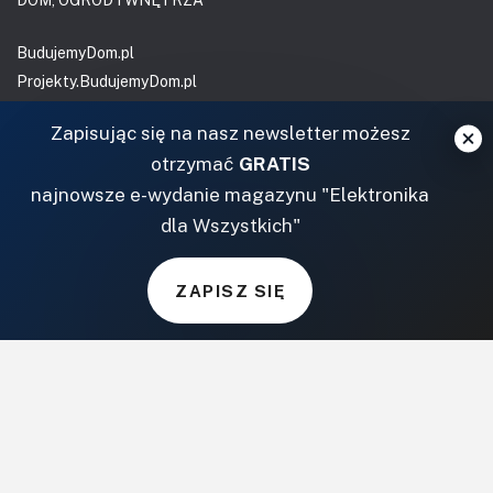
BudujemyDom.pl
Projekty.BudujemyDom.pl
CoZaIle.pl
Zapisując się na nasz newsletter możesz
Informator Budownictwa
otrzymać
GRATIS
ZielonyOgródek.pl
najnowsze e-wydanie magazynu "Elektronika
CzasNaWnetrze.pl
dla Wszystkich"
MUZYKA I DŹWIĘK
Audio.com.pl
ZAPISZ SIĘ
MagazynGitarzysta.pl
MagazynPerkusista.pl
EstradaiStudio.pl
ELEKTRONIKA I AUTOMATYKA
ElektronikaB2B.pl