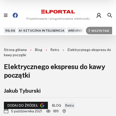
Projektowanie i programowanie elektroniki
5G,6G
AI-SZTUCZNA INTELIGENCJA
ARDUINO
ARM
WSZYSTKIE
AUDIO
AU
Blog
Strona główna
Blog
Retro
Elektrycznego ekspresu do
Projekty
kawy początki
Elektrycznego ekspresu do kawy
Kursy
początki
DIY+
Jakub Tyburski
Czytelnia
Dla Ciebie
BLOG
Retro
DODAJ DO ŹRÓDEŁ
5 października 2021
1811