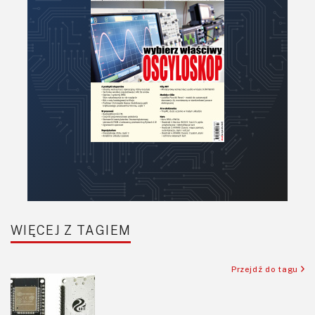
PCB/Montaż
Podstawy elektroniki
Podzespoły bierne
Półprzewodniki
Pomiary i testy
Projektowanie
Raspberry Pi
Retro
Komunikacja, RF
Robotyka
SBC/SIP/SoC/COM
WIĘCEJ Z TAGIEM
Sensory
Silniki i serwo
Przejdź do tagu
Software
Sterowanie