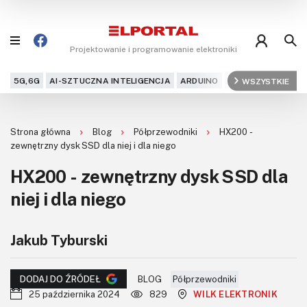
Projektowanie i programowanie elektroniki
5G,6G
AI-SZTUCZNA INTELIGENCJA
ARDUINO
ARM
WSZYSTKIE
AUDIO
AU
Blog
Strona główna
Blog
Półprzewodniki
HX200 -
Projekty
zewnętrzny dysk SSD dla niej i dla niego
HX200 - zewnętrzny dysk SSD dla
Kursy
niej i dla niego
DIY+
Jakub Tyburski
Czytelnia
Dla Ciebie
BLOG
Półprzewodniki
DODAJ DO ŹRÓDEŁ
25 października 2024
829
WILK ELEKTRONIK