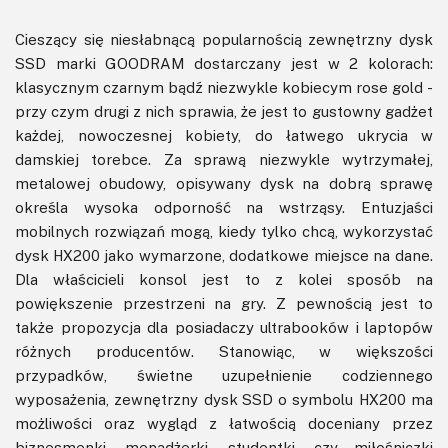
Cieszący się niesłabnącą popularnością zewnętrzny dysk
SSD marki GOODRAM dostarczany jest w 2 kolorach:
klasycznym czarnym bądź niezwykle kobiecym rose gold -
przy czym drugi z nich sprawia, że jest to gustowny gadżet
każdej, nowoczesnej kobiety, do łatwego ukrycia w
damskiej torebce. Za sprawą niezwykle wytrzymałej,
metalowej obudowy, opisywany dysk na dobrą sprawę
określa wysoka odporność na wstrząsy. Entuzjaści
mobilnych rozwiązań mogą, kiedy tylko chcą, wykorzystać
dysk HX200 jako wymarzone, dodatkowe miejsce na dane.
Dla właścicieli konsol jest to z kolei sposób na
powiększenie przestrzeni na gry. Z pewnością jest to
także propozycja dla posiadaczy ultrabooków i laptopów
różnych producentów. Stanowiąc, w większości
przypadków, świetne uzupełnienie codziennego
wyposażenia, zewnętrzny dysk SSD o symbolu HX200 ma
możliwości oraz wygląd z łatwością doceniany przez
biznesmenki, menadżerki, studentki, czy miłośniczki