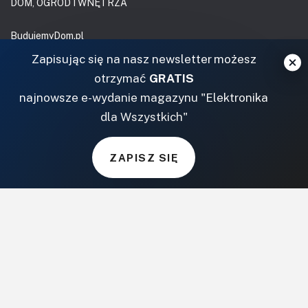
DOM, OGRÓD I WNĘTRZA
BudujemyDom.pl
Projekty.BudujemyDom.pl
Zapisując się na nasz newsletter możesz
CoZaIle.pl
otrzymać
GRATIS
Informator Budownictwa
najnowsze e-wydanie magazynu "Elektronika
ZielonyOgródek.pl
dla Wszystkich"
CzasNaWnetrze.pl
MUZYKA I DŹWIĘK
ZAPISZ SIĘ
Audio.com.pl
MagazynGitarzysta.pl
MagazynPerkusista.pl
EstradaiStudio.pl
ELEKTRONIKA I AUTOMATYKA
ElektronikaB2B.pl