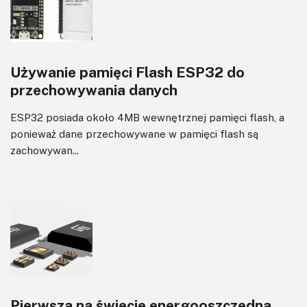
Transformatory
Tranzystory
Wyświetlacze
Używanie pamięci Flash ESP32 do
Wzmacniacze
przechowywania danych
Zasilanie
ESP32 posiada około 4MB wewnętrznej pamięci flash, a
ponieważ dane przechowywane w pamięci flash są
zachowywan...
Pierwsza na świecie energooszczędna