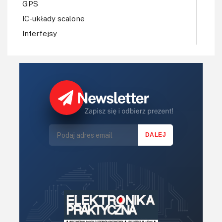
GPS
IC-układy scalone
Interfejsy
IoT
Koła Naukowe
Komputery
Książki
Lasery
LED/LCD/OLED
Mechatronika
Mikrokontrolery (MCU,μC)
Moc
Moduły
Narzędzia
Optoelektronika