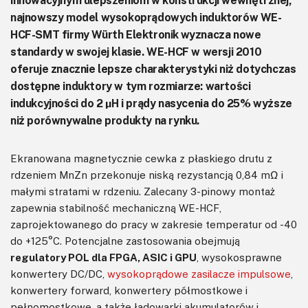
innowacyjnym ulepszeniom w konstrukcji wewnętrznej,
najnowszy model wysokoprądowych induktorów WE-
HCF-SMT firmy Würth Elektronik wyznacza nowe
standardy w swojej klasie. WE-HCF w wersji 2010
oferuje znacznie lepsze charakterystyki niż dotychczas
dostępne induktory w tym rozmiarze: wartości
indukcyjności do 2 μH i prądy nasycenia do 25% wyższe
niż porównywalne produkty na rynku.
Ekranowana magnetycznie cewka z płaskiego drutu z
rdzeniem MnZn przekonuje niską rezystancją 0,84 mΩ i
małymi stratami w rdzeniu. Zalecany 3-pinowy montaż
zapewnia stabilność mechaniczną WE-HCF,
zaprojektowanego do pracy w zakresie temperatur od -40
do +125°C. Potencjalne zastosowania obejmują
regulatory POL dla FPGA, ASIC i GPU
, wysokosprawne
konwertery DC/DC,
wysokoprądowe zasilacze impulsowe
,
konwertery forward, konwertery półmostkowe i
pełnomostkowe, a także ładowarki akumulatorów i