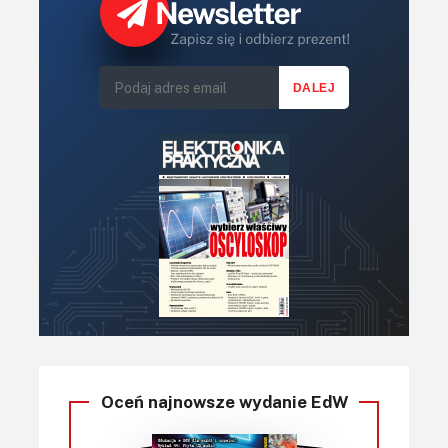
Oceń najnowsze wydanie EdW