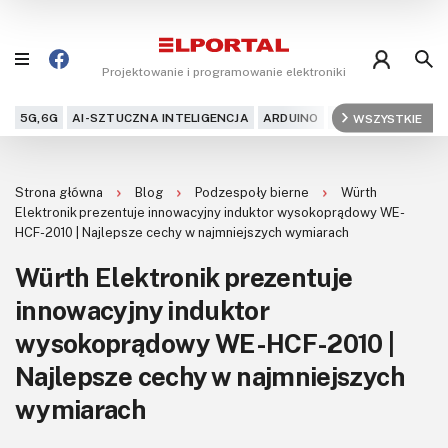
Projektowanie i programowanie elektroniki
5G,6G
AI-SZTUCZNA INTELIGENCJA
ARDUINO
ARM
WSZYSTKIE
AUDIO
AU
Blog
Strona główna
Blog
Podzespoły bierne
Würth
Projekty
Elektronik prezentuje innowacyjny induktor wysokoprądowy WE-
HCF-2010 | Najlepsze cechy w najmniejszych wymiarach
Kursy
Würth Elektronik prezentuje
innowacyjny induktor
DIY+
wysokoprądowy WE-HCF-2010 |
Czytelnia
Najlepsze cechy w najmniejszych
Dla Ciebie
wymiarach