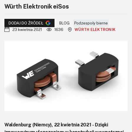
KITy AVT
Würth Elektronik eiSos
Kontakt
BLOG
Podzespoły bierne
DODAJ DO ŹRÓDEŁ
Newsletter
23 kwietnia 2021
1636
WÜRTH ELEKTRONIK
Magazyny
Archiwum
Do pobrania
Waldenburg (Niemcy), 22 kwietnia 2021 - Dzięki