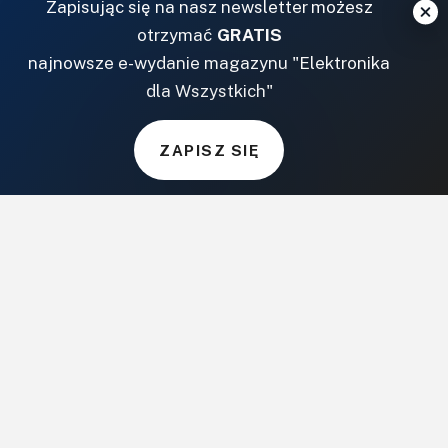
Zapisując się na nasz newsletter możesz
BudujemyDom.pl
otrzymać
GRATIS
Projekty.BudujemyDom.pl
najnowsze e-wydanie magazynu "Elektronika
CoZaIle.pl
dla Wszystkich"
Informator Budownictwa
ZielonyOgródek.pl
CzasNaWnetrze.pl
ZAPISZ SIĘ
MUZYKA I DŹWIĘK
Audio.com.pl
MagazynGitarzysta.pl
MagazynPerkusista.pl
EstradaiStudio.pl
ELEKTRONIKA I AUTOMATYKA
ElektronikaB2B.pl
AutomatykaB2B.pl
Elektronika Praktyczna