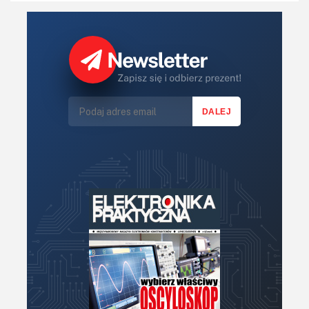
Koła Naukowe
Komputery
Książki
Lasery
LED/LCD/OLED
Mechatronika
Mikrokontrolery (MCU,μC)
Moc
Moduły
Narzędzia
Optoelektronika
PCB/Montaż
Podstawy elektroniki
Podzespoły bierne
Półprzewodniki