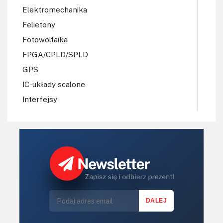
Elektromechanika
Felietony
Fotowoltaika
FPGA/CPLD/SPLD
GPS
IC-układy scalone
Interfejsy
IoT
Koła Naukowe
Komputery
Książki
Lasery
LED/LCD/OLED
Mechatronika
Mikrokontrolery (MCU,μC)