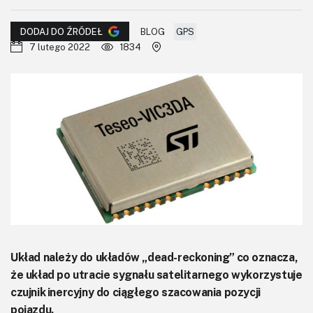
KITy AVT
BLOG
GPS
DODAJ DO ŹRÓDEŁ
Kontakt
7 lutego 2022
1834
Newsletter
Magazyny
Archiwum
Do pobrania
Układ należy do układów „dead-reckoning” co oznacza,
że układ po utracie sygnału satelitarnego wykorzystuje
czujnik inercyjny do ciągłego szacowania pozycji
pojazdu.