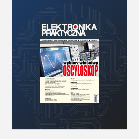
Moc
Moduły
Narzędzia
Optoelektronika
PCB/Montaż
Podstawy elektroniki
Podzespoły bierne
Półprzewodniki
Pomiary i testy
Projektowanie
Raspberry Pi
Retro
Komunikacja, RF
Robotyka
SBC/SIP/SoC/COM