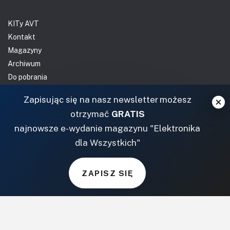
KITy AVT
Kontakt
Magazyny
Archiwum
Do pobrania
NASZE SERWISY
Zapisując się na nasz newsletter możesz
otrzymać
GRATIS
DOM, OGRÓD I WNĘTRZA
najnowsze e-wydanie magazynu "Elektronika
dla Wszystkich"
BudujemyDom.pl
Projekty.BudujemyDom.pl
ZAPISZ SIĘ
CoZaIle.pl
Informator Budownictwa
ZielonyOgródek.pl
CzasNaWnetrze.pl