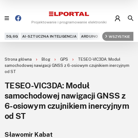
Projektowanie i programowanie elektroniki
5G,6G
AI-SZTUCZNA INTELIGENCJA
ARDUINO
ARM
WSZYSTKIE
AUDIO
AU
Blog
Strona główna
Blog
GPS
TESEO-VIC3DA: Moduł
Projekty
samochodowej nawigacji GNSS z 6-osiowym czujnikiem inercyjnym
od ST
Kursy
TESEO-VIC3DA: Moduł
samochodowej nawigacji GNSS z
DIY+
6-osiowym czujnikiem inercyjnym
Czytelnia
od ST
Dla Ciebie
Sławomir Kabat