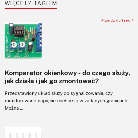
WIĘCEJ Z TAGIEM
Sensory
Silniki i serwo
Przejdź do tagu
Software
Sterowanie
Transformatory
Tranzystory
Wyświetlacze
Komparator okienkowy - do czego służy,
Wzmacniacze
jak działa i jak go zmontować?
Zasilanie
Przedstawiony układ służy do sygnalizowania, czy
monitorowane napięcie mieści się w zadanych granicach.
Można ...