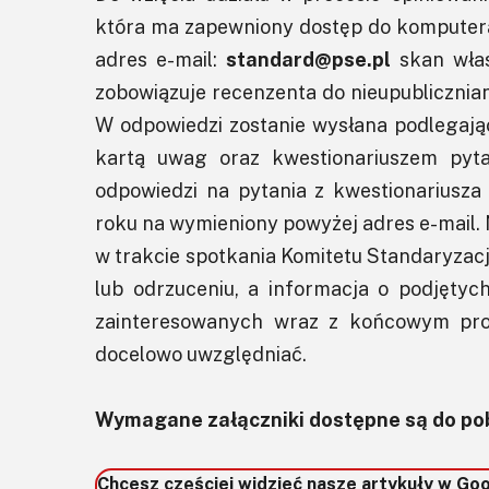
która ma zapewniony dostęp do komputera 
adres e-mail:
standard@pse.pl
skan włas
zobowiązuje recenzenta do nieupublicznia
W odpowiedzi zostanie wysłana podlegają
kartą uwag oraz kwestionariuszem pyta
odpowiedzi na pytania z kwestionariusza
roku na wymieniony powyżej adres e-mail.
w trakcie spotkania Komitetu Standaryzacj
lub odrzuceniu, a informacja o podjętyc
zainteresowanych wraz z końcowym proje
docelowo uwzględniać.
Wymagane załączniki dostępne są do pob
Chcesz częściej widzieć nasze artykuły w Go