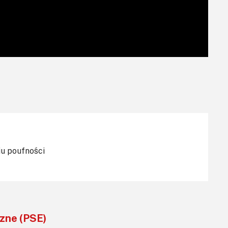
iu poufności
czne (PSE)