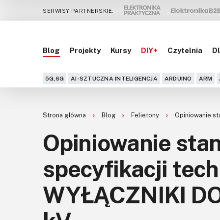
SERWISY PARTNERSKIE:
Blog
Projekty
Kursy
DIY+
Czytelnia
Dl
5G,6G
AI-SZTUCZNA INTELIGENCJA
ARDUINO
ARM
Strona główna
Blog
Felietony
Opiniowanie st
Opiniowanie sta
specyfikacji tech
WYŁĄCZNIKI DO 