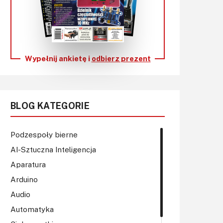
KITy AVT
Kontakt
Newsletter
Wypełnij ankietę i
odbierz prezent
Magazyny
Archiwum
BLOG KATEGORIE
Do pobrania
Podzespoły bierne
AI-Sztuczna Inteligencja
Aparatura
Arduino
Audio
Automatyka