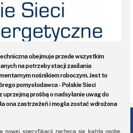
techniczna obejmuje przede wszystkim
nych na potrzeby stacji zasilania
ementarnym nośnikiem roboczym. Jest to
órego pomysłodawca - Polskie Sieci
 z uprzejmą prośbą o nadsyłanie uwag do
iła ona zastrzeżeń i mogła zostać wdrożona
ia nowej specyfikacji zachęca się każdą osobę,