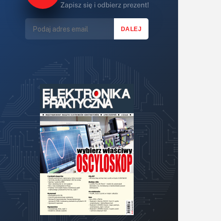
Lasery
LED/LCD/OLED
Mechatronika
Mikrokontrolery (MCU,μC)
Moc
Moduły
Narzędzia
Optoelektronika
PCB/Montaż
Podstawy elektroniki
Podzespoły bierne
Półprzewodniki
Pomiary i testy
Projektowanie
Raspberry Pi