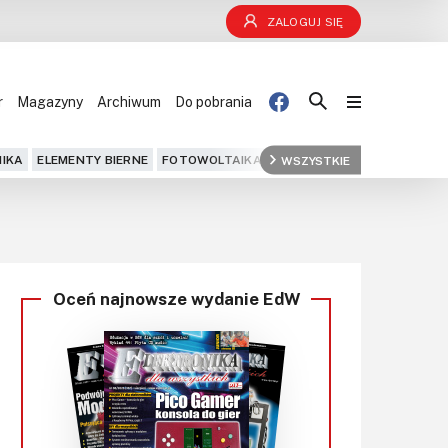
ZALOGUJ SIĘ
r
Magazyny
Archiwum
Do pobrania
Blog
IKA
ELEMENTY BIERNE
FOTOWOLTAIKA
FPGA
WSZYSTKIE
GPS
IOT
KOMPU
Projekty
Kursy
Oceń najnowsze wydanie EdW
DIY+
Czytelnia
Dla Ciebie