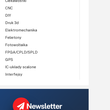
Ciekawostki
CNC
DIY
Druk 3d
Elektromechanika
Felietony
Fotowoltaika
FPGA/CPLD/SPLD
GPS
IC-układy scalone
Interfejsy
IoT
Koła Naukowe
Komputery
Książki