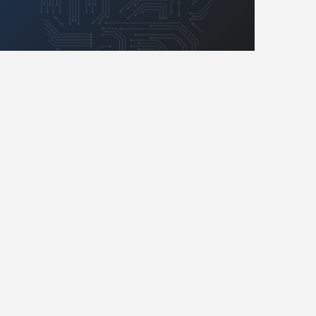
Retro
Komunikacja, RF
Robotyka
SBC/SIP/SoC/COM
Sensory
Silniki i serwo
Software
Sterowanie
Transformatory
Tranzystory
Wyświetlacze
Wzmacniacze
Zasilanie