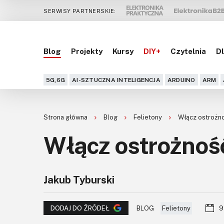
SERWISY PARTNERSKIE:
Blog
Projekty
Kursy
DIY+
Czytelnia
Dl
5G,6G
AI-SZTUCZNA INTELIGENCJA
ARDUINO
ARM
Strona główna
Blog
Felietony
Włącz ostrożno
Włącz ostrożność
Jakub Tyburski
BLOG
Felietony
9
DODAJ DO ŹRÓDEŁ