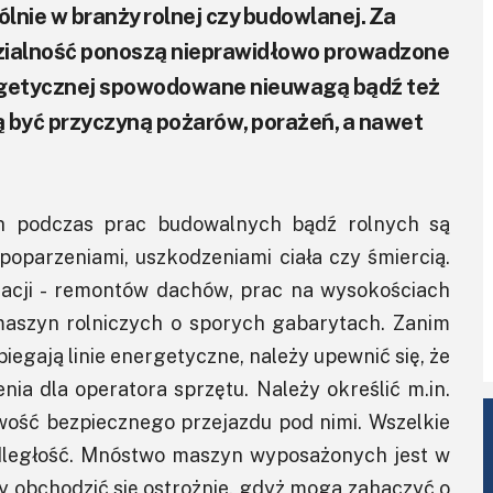
lnie w branży rolnej czy budowlanej. Za
edzialność ponoszą nieprawidłowo prowadzone
ergetycznej spowodowane nieuwagą bądź też
 być przyczyną pożarów, porażeń, a nawet
ch podczas prac budowalnych bądź rolnych są
poparzeniami, uszkodzeniami ciała czy śmiercią.
uacji - remontów dachów, prac na wysokościach
 maszyn rolniczych o sporych gabarytach. Zanim
egają linie energetyczne, należy upewnić się, że
a dla operatora sprzętu. Należy określić m.in.
wość bezpiecznego przejazdu pod nimi. Wszelkie
dległość. Mnóstwo maszyn wyposażonych jest w
ży obchodzić się ostrożnie, gdyż mogą zahaczyć o