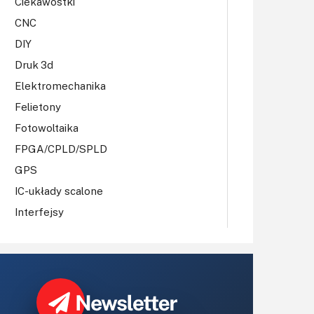
Ciekawostki
CNC
DIY
Druk 3d
Elektromechanika
Felietony
Fotowoltaika
FPGA/CPLD/SPLD
GPS
IC-układy scalone
Interfejsy
IoT
Koła Naukowe
Komputery
Książki