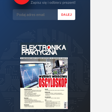
Lasery
LED/LCD/OLED
Mechatronika
Mikrokontrolery (MCU,μC)
Moc
Moduły
Narzędzia
Optoelektronika
PCB/Montaż
Podstawy elektroniki
Podzespoły bierne
Półprzewodniki
Pomiary i testy
Projektowanie
Raspberry Pi