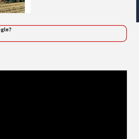
ogle?