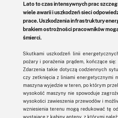
Lato to czas intensywnych prac szczegó
wiele awarii i uszkodzeń sieci odpowi
prace. Uszkodzenia infrastruktury en
brakiem ostrożności pracowników mogą
śmierci.
Skutkami uszkodzeń linii energetyczny
pożary i porażenia prądem, kończące się: 
Zdarzenia takie dotyczą codziennych syt
czy zetknięcia z liniami energetycznymi
maszyna wyjedzie w teren, po którym przebi
wysokość maszyny nie spowoduje zagrożeni
wysokości zawieszenia przewodów i możli
wzniesienia terenu mogą redukować tę o
wystąjące z kabiny anteny, z którymi nale