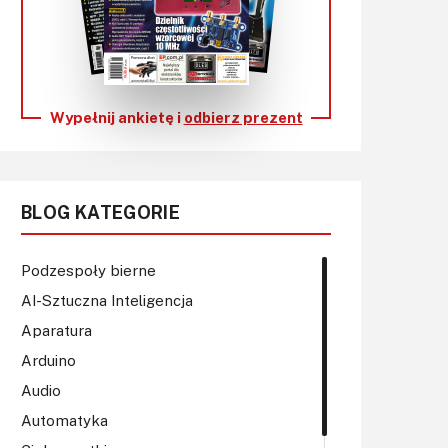
KITy AVT
Kontakt
Newsletter
Wypełnij ankietę i
odbierz prezent
Magazyny
Archiwum
BLOG KATEGORIE
Do pobrania
Podzespoły bierne
AI-Sztuczna Inteligencja
Aparatura
Arduino
Audio
Automatyka