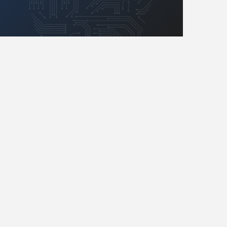
Retro
Komunikacja, RF
Robotyka
SBC/SIP/SoC/COM
Sensory
Silniki i serwo
Software
Sterowanie
Transformatory
Tranzystory
Wyświetlacze
Wzmacniacze
Zasilanie