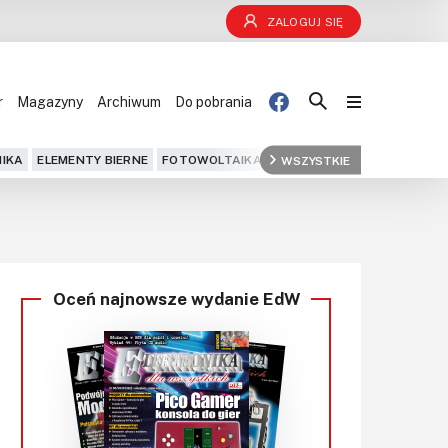
ZALOGUJ SIĘ
r
Magazyny
Archiwum
Do pobrania
Blog
IKA
ELEMENTY BIERNE
FOTOWOLTAIKA
FPGA
WSZYSTKIE
GPS
IOT
KOMPU
Projekty
Kursy
Oceń najnowsze wydanie EdW
DIY+
Czytelnia
Dla Ciebie