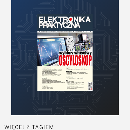
Moc
Moduły
Narzędzia
Optoelektronika
PCB/Montaż
Podstawy elektroniki
Podzespoły bierne
Półprzewodniki
Pomiary i testy
Projektowanie
Raspberry Pi
Retro
Komunikacja, RF
Robotyka
SBC/SIP/SoC/COM
WIĘCEJ Z TAGIEM