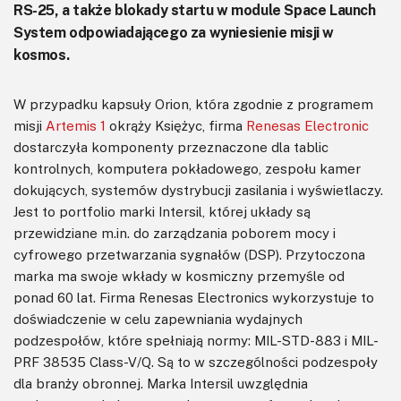
RS-25, a także blokady startu w module Space Launch
System odpowiadającego za wyniesienie misji w
kosmos.
W przypadku kapsuły Orion, która zgodnie z programem
misji
Artemis 1
okrąży Księżyc, firma
Renesas Electronic
dostarczyła komponenty przeznaczone dla tablic
kontrolnych, komputera pokładowego, zespołu kamer
dokujących, systemów dystrybucji zasilania i wyświetlaczy.
Jest to portfolio marki Intersil, której układy są
przewidziane m.in. do zarządzania poborem mocy i
cyfrowego przetwarzania sygnałów (DSP). Przytoczona
marka ma swoje wkłady w kosmiczny przemyśle od
ponad 60 lat. Firma Renesas Electronics wykorzystuje to
doświadczenie w celu zapewniania wydajnych
podzespołów, które spełniają normy: MIL-STD-883 i MIL-
PRF 38535 Class-V/Q. Są to w szczególności podzespoły
dla branży obronnej. Marka Intersil uwzględnia