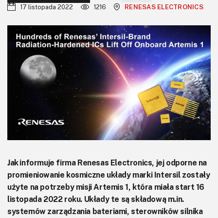
KITy AVT
17 listopada 2022
1216
RENESAS ELECTRONICS
Kontakt
Newsletter
Magazyny
Archiwum
Do pobrania
Jak informuje firma Renesas Electronics, jej odporne na
promieniowanie kosmiczne układy marki Intersil zostały
użyte na potrzeby misji Artemis 1, która miała start 16
listopada 2022 roku. Układy te są składową m.in.
systemów zarządzania bateriami, sterowników silnika