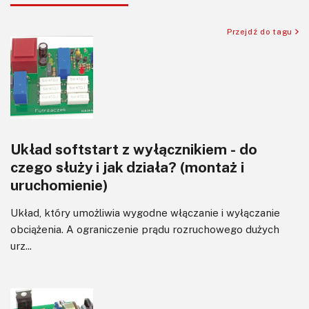
Sensory
Silniki i serwo
Przejdź do tagu
Software
Sterowanie
Transformatory
Tranzystory
Wyświetlacze
Układ softstart z wyłącznikiem - do
Wzmacniacze
czego służy i jak działa? (montaż i
Zasilanie
uruchomienie)
Układ, który umożliwia wygodne włączanie i wyłączanie
obciążenia. A ograniczenie prądu rozruchowego dużych
urz...