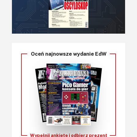
Oceń najnowsze wydanie EdW
Wypełnij ankietę i
odbierz prezent