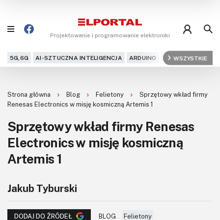
Projektowanie i programowanie elektroniki
5G,6G
AI-SZTUCZNA INTELIGENCJA
ARDUINO
ARM
WSZYSTKIE
AUDIO
AU
Blog
Strona główna
Blog
Felietony
Sprzętowy wkład firmy
Projekty
Renesas Electronics w misję kosmiczną Artemis 1
Sprzętowy wkład firmy Renesas
Kursy
Electronics w misję kosmiczną
DIY+
Artemis 1
Czytelnia
Jakub Tyburski
Dla Ciebie
BLOG
Felietony
DODAJ DO ŹRÓDEŁ