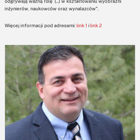
odgrywają ważną rolę (...) w kształtowaniu wyobraźni
inżynierów, naukowców oraz wynalazców".
Więcej informacji pod adresami:
link 1
i
link 2