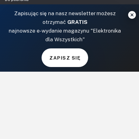
NASZE SERWISY
Zapisując się na nasz newsletter możesz
otrzymać
GRATIS
DOM, OGRÓD I WNĘTRZA
najnowsze e-wydanie magazynu "Elektronika
dla Wszystkich"
BudujemyDom.pl
Projekty.BudujemyDom.pl
CoZaIle.pl
ZAPISZ SIĘ
Informator Budownictwa
ZielonyOgródek.pl
CzasNaWnetrze.pl
MUZYKA I DŹWIĘK
Audio.com.pl
MagazynGitarzysta.pl
MagazynPerkusista.pl
EstradaiStudio.pl