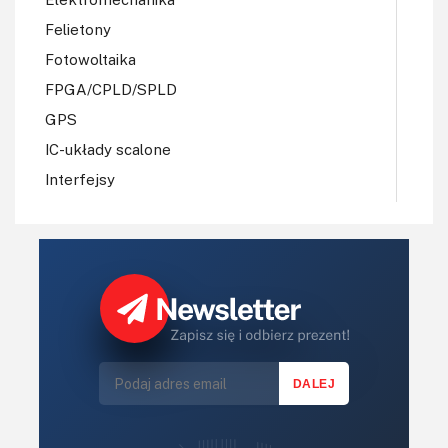
Felietony
Fotowoltaika
FPGA/CPLD/SPLD
GPS
IC-układy scalone
Interfejsy
IoT
Koła Naukowe
Komputery
Książki
Lasery
LED/LCD/OLED
Mechatronika
Mikrokontrolery (MCU,μC)