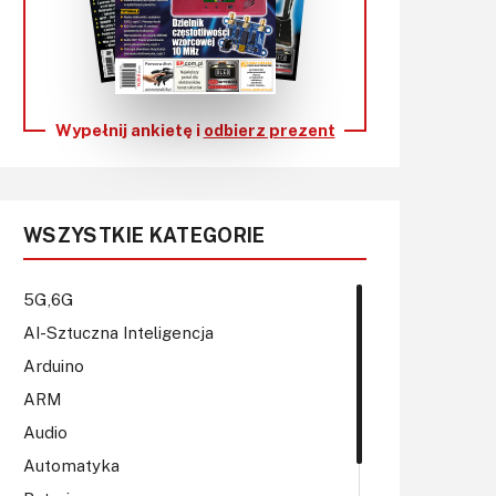
KITy AVT
Kontakt
Newsletter
Wypełnij ankietę i
odbierz prezent
Magazyny
Archiwum
WSZYSTKIE KATEGORIE
Do pobrania
5G,6G
AI-Sztuczna Inteligencja
Arduino
ARM
Audio
Automatyka