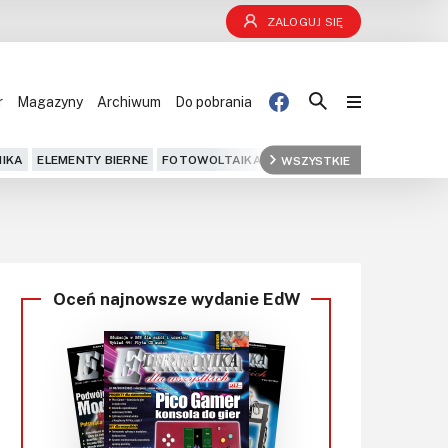
ZALOGUJ SIĘ
r
Magazyny
Archiwum
Do pobrania
Blog
IKA
ELEMENTY BIERNE
FOTOWOLTAIKA
FPGA
WSZYSTKIE
GPS
IOT
KOMPU
Projekty
Kursy
Oceń najnowsze wydanie EdW
DIY+
Czytelnia
Dla Ciebie