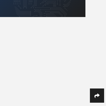
Retro
Komunikacja, RF
Robotyka
Sensory
Silniki i serwo
SOC/PSoC
Software
Sterowniki
Transformatory
Tranzystory
Układy analogowe
Układy cyfrowe
Układy scalone
Wyświetlacze
Wzmacniacze