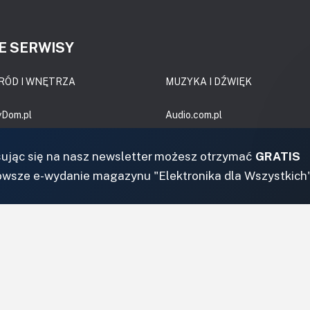
E SERWISY
RÓD I WNĘTRZA
MUZYKA I DŹWIĘK
yDom.pl
Audio.com.pl
.BudujemyDom.pl
MagazynGitarzysta.pl
l
MagazynPerkusista.pl
sując się na nasz newsletter możesz otrzymać
GRATIS
or Budownictwa
EstradaiStudio.pl
owsze e-wydanie magazynu "Elektronika dla Wszystkich
gródek.pl
ELEKTRONIKA I AUTOMATYK
etrze.pl
ElektronikaB2B.pl
AutomatykaB2B.pl
Elektronika Praktyczna
Elportal.pl
Świat Radio