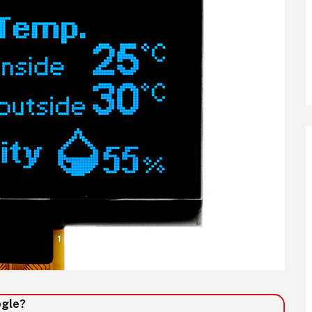
ogle?