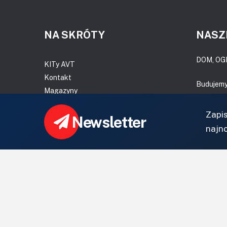
NA SKRÓTY
NASZ
DOM, OG
KITy AVT
Kontakt
Budujem
Magazyny
Projekty
Archiwum
CoZaIle.p
Zapi
Newsletter
Do pobrania
Informat
najn
ZielonyO
CzasNaWn