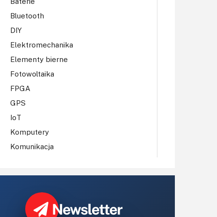
Baterie
Bluetooth
DIY
Elektromechanika
Elementy bierne
Fotowoltaika
FPGA
GPS
IoT
Komputery
Komunikacja
LCD
LED
Mechatronika
MEMS