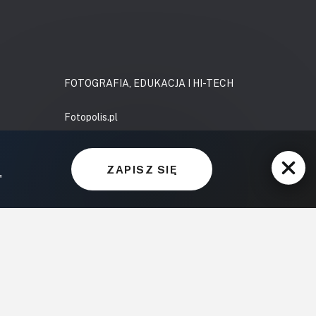
FOTOGRAFIA, EDUKACJA I HI-TECH
Fotopolis.pl
ZDROWIE I RODZINA
ZAPISZ SIĘ
KtoCieWyleczy.pl
"
A