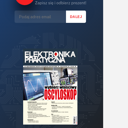
Mikrokontrolery
Moc
Modelarstwo
Moduły
OLED
Optoelektronika
Pamięci
PCB
Półprzewodniki
Pomiary i testy
Pracownia elektronika
Programowanie
Projektowanie
Przetworniki
Raspberry Pi