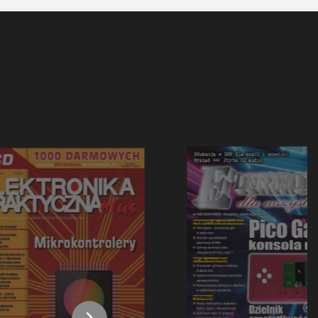
Zasilanie
Zegary/timery
Narzędzia