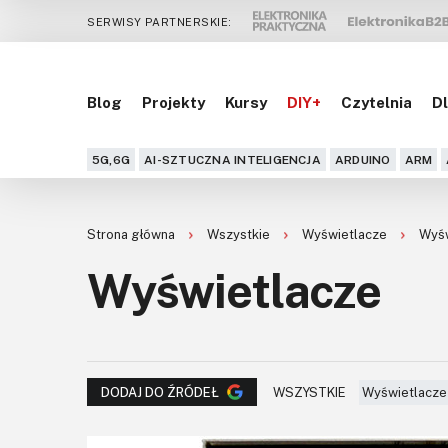
SERWISY PARTNERSKIE:
Blog
Projekty
Kursy
DIY+
Czytelnia
Dl
5G,6G
AI-SZTUCZNA INTELIGENCJA
ARDUINO
ARM
Strona główna
Wszystkie
Wyświetlacze
Wyśw
Wyświetlacze
WSZYSTKIE
Wyświetlacze
DODAJ DO ŹRÓDEŁ