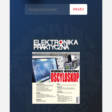
Moc
Modelarstwo
Moduły
OLED
Optoelektronika
Pamięci
PCB
Półprzewodniki
Pomiary i testy
Pracownia elektronika
Programowanie
Projektowanie
Przetworniki
Raspberry Pi
Retro