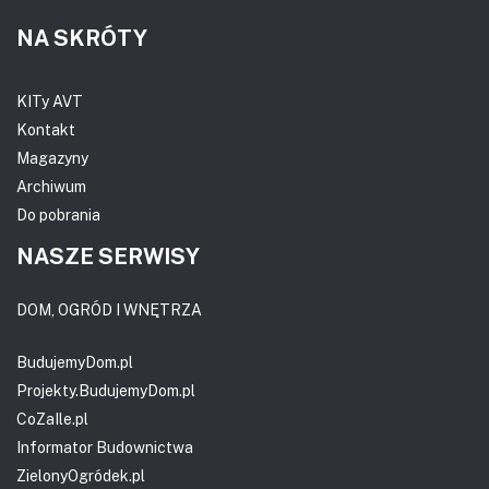
NA SKRÓTY
KITy AVT
Kontakt
Magazyny
Archiwum
Do pobrania
NASZE SERWISY
DOM, OGRÓD I WNĘTRZA
BudujemyDom.pl
Projekty.BudujemyDom.pl
CoZaIle.pl
Informator Budownictwa
ZielonyOgródek.pl