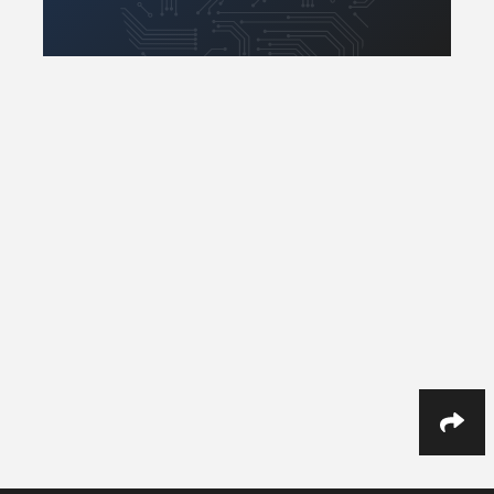
Komunikacja, RF
Robotyka
Sensory
Silniki i serwo
SOC/PSoC
Software
Sterowniki
Transformatory
Tranzystory
Układy analogowe
Układy cyfrowe
Układy scalone
Wyświetlacze
Wzmacniacze
Zasilanie