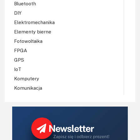
Bluetooth
DIY
Elektromechanika
Elementy bierne
Fotowoltaika
FPGA
GPS
IoT
Komputery
Komunikacja
LCD
LED
Mechatronika
MEMS
Mikrokontrolery