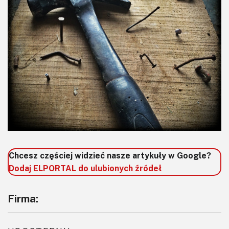
KITy AVT
Kontakt
Newsletter
Magazyny
Archiwum
Do pobrania
Chcesz częściej widzieć nasze artykuły w Google?
Dodaj ELPORTAL do ulubionych źródeł
Firma: