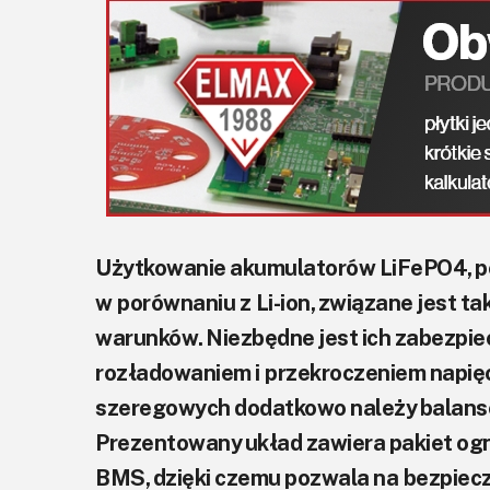
Użytkowanie akumulatorów LiFePO4, p
w porównaniu z Li-ion, związane jest ta
warunków. Niezbędne jest ich zabezpi
rozładowaniem i przekroczeniem napię
szeregowych dodatkowo należy balans
Prezentowany układ zawiera pakiet o
BMS, dzięki czemu pozwala na bezpiec