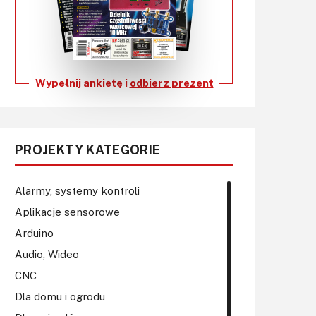
KITy AVT
Kontakt
Newsletter
Wypełnij ankietę i
odbierz prezent
Magazyny
Archiwum
PROJEKTY KATEGORIE
Do pobrania
Alarmy, systemy kontroli
Aplikacje sensorowe
Arduino
Audio, Wideo
CNC
Dla domu i ogrodu