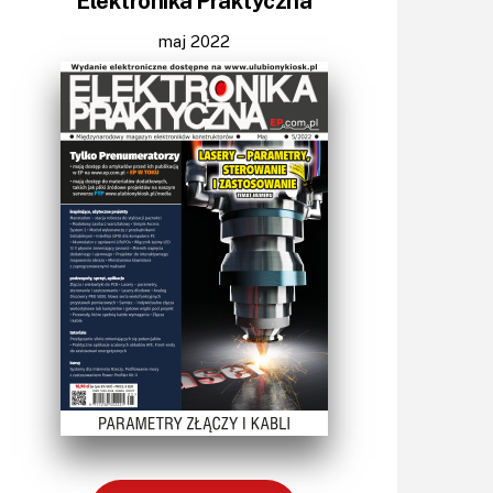
Elektronika Praktyczna
Światło
Technika μP, μC, PLD
maj 2022
Termometry i termostaty
Zasilanie/Moc
Zdalne sterowanie
Zegary, timery