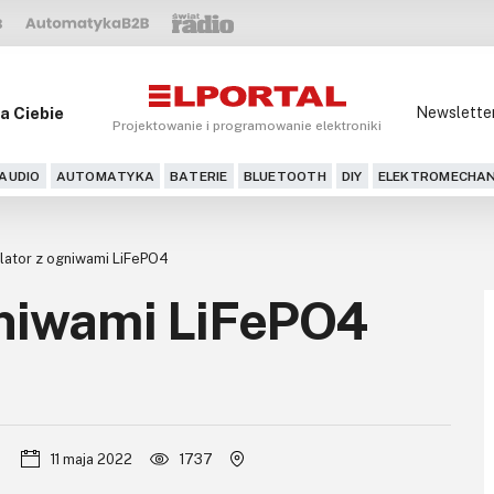
a Ciebie
Newslette
Projektowanie i programowanie elektroniki
AUDIO
AUTOMATYKA
BATERIE
BLUETOOTH
DIY
ELEKTROMECHAN
ator z ogniwami LiFePO4
niwami LiFePO4
11 maja 2022
1737