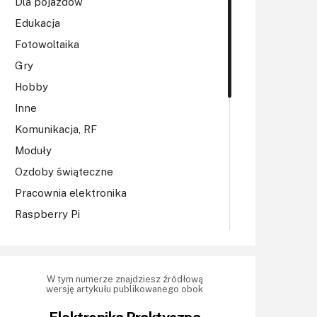
Dla pojazdów
Edukacja
Fotowoltaika
Gry
Hobby
Inne
Komunikacja, RF
Moduły
Ozdoby świąteczne
Pracownia elektronika
Raspberry Pi
Regulatory mocy, sterowniki
Robotyka
Sterowniki (kontrolery)
W tym numerze znajdziesz źródłową
wersję artykułu publikowanego obok
Sterowniki silników