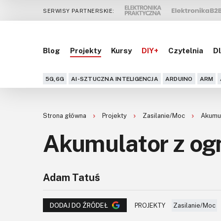
SERWISY PARTNERSKIE:
Blog
Projekty
Kursy
DIY+
Czytelnia
Dl
5G,6G
AI-SZTUCZNA INTELIGENCJA
ARDUINO
ARM
Strona główna
Projekty
Zasilanie/Moc
Akumul
Akumulator z og
Adam Tatuś
PROJEKTY
Zasilanie/Moc
DODAJ DO ŹRÓDEŁ