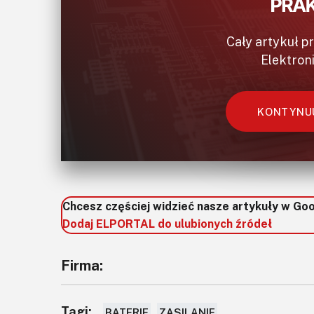
Cały artykuł p
Elektron
KONTYNUU
Chcesz częściej widzieć nasze artykuły w Go
Dodaj ELPORTAL do ulubionych źródeł
Firma:
Tagi:
BATERIE
ZASILANIE