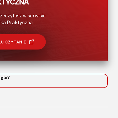
rzeczytasz w serwisie
ika Praktyczna
J CZYTANIE
ogle?