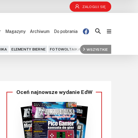
ZALOGUJ SIĘ
r
Magazyny
Archiwum
Do pobrania
Blog
IKA
ELEMENTY BIERNE
FOTOWOLTAIKA
FPGA
WSZYSTKIE
GPS
IOT
KOMPU
Projekty
Kursy
Oceń najnowsze wydanie EdW
DIY+
Czytelnia
Dla Ciebie