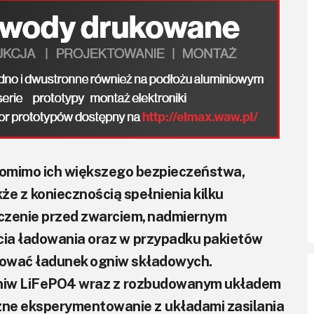
omimo ich większego bezpieczeństwa,
kże z koniecznością spełnienia kilku
eczenie przed zwarciem, nadmiernym
cia ładowania oraz w przypadku pakietów
ować ładunek ogniw składowych.
gniw LiFePO4 wraz z rozbudowanym układem
zne eksperymentowanie z układami zasilania