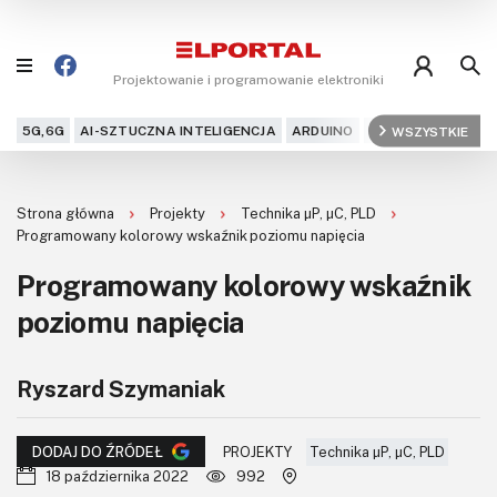
Projektowanie i programowanie elektroniki
5G,6G
AI-SZTUCZNA INTELIGENCJA
ARDUINO
ARM
WSZYSTKIE
AUDIO
AU
Blog
Strona główna
Projekty
Technika μP, μC, PLD
Projekty
Programowany kolorowy wskaźnik poziomu napięcia
Programowany kolorowy wskaźnik
Kursy
poziomu napięcia
DIY+
Ryszard Szymaniak
Czytelnia
Dla Ciebie
PROJEKTY
Technika μP, μC, PLD
DODAJ DO ŹRÓDEŁ
18 października 2022
992