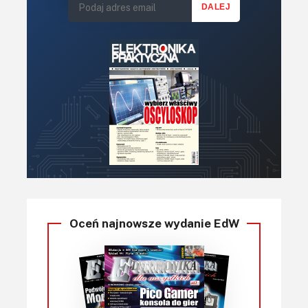
Oceń najnowsze wydanie EdW