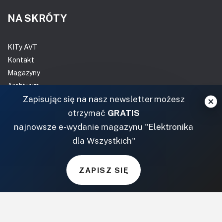
NA SKRÓTY
KITy AVT
Kontakt
Magazyny
Archiwum
Zapisując się na nasz newsletter możesz
Do pobrania
otrzymać
GRATIS
NASZE SERWISY
najnowsze e-wydanie magazynu "Elektronika
dla Wszystkich"
DOM, OGRÓD I WNĘTRZA
BudujemyDom.pl
ZAPISZ SIĘ
Projekty.BudujemyDom.pl
CoZaIle.pl
Informator Budownictwa
ZielonyOgródek.pl