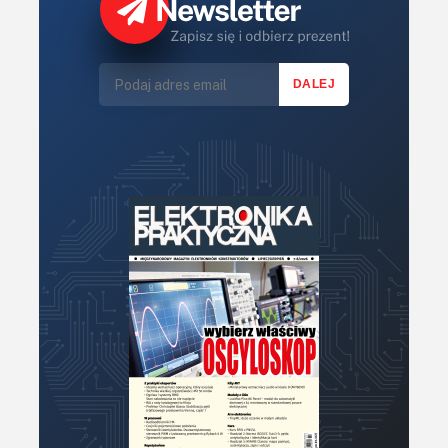
Światło
Technika μP, μC, PLD
Termometry i termostaty
Zasilanie/Moc
Zdalne sterowanie
Zegary, timery