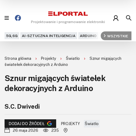
Projektowanie i programowanie elektroniki
5G,6G
AI-SZTUCZNA INTELIGENCJA
ARDUINO
ARM
WSZYSTKIE
AUDIO
AU
Blog
Strona główna
Projekty
Światło
Sznur migających
Projekty
światełek dekoracyjnych z Arduino
Sznur migających światełek
Kursy
dekoracyjnych z Arduino
DIY+
S.C. Dwivedi
Czytelnia
Dla Ciebie
PROJEKTY
Światło
DODAJ DO ŹRÓDEŁ
26 maja 2026
235