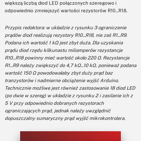
większą liczbą diod LED połączonych szeregowo i
odpowiednio zmniejszyć wartości rezystorów R10...R18.
Przypis redaktora: w układzie z rysunku 3 ograniczenie
prądów diod realizują rezystory R10...R18, nie zaś R1...R9.
Podana ich wartość 1 kΩ jest zbyt duża. Dla uzyskania
prądu diod rzędu kilkunastu miliamperów rezystancje
R10...R18 powinny mieć wartość około 220 Ω. Rezystancje
R1...R9 należy zwiększyć do 4,7 kΩ...10 kΩ, ponieważ podana
wartość 150 Ω powodowałaby zbyt duży prąd baz
tranzystorów i nadmierne obciążenie wyjść Arduino.
Technicznie możliwe jest również zastosowanie 18 diod LED
(po dwie w szereg) w układzie z rysunku 2 i zasilanie ich z
5 V przy odpowiednio dobranych rezystorach
ograniczających prąd, jednak należy uwzględnić
dopuszczalny sumaryczny prąd wyjść mikrokontrolera.