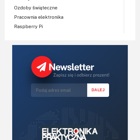
Ozdoby świąteczne
Pracownia elektronika
Raspberry Pi
Regulatory mocy, sterowniki
Robotyka
Sterowniki (kontrolery)
Sterowniki silników
Światło
Technika μP, μC, PLD
Termometry i termostaty
Zasilanie/Moc
Zdalne sterowanie
Zegary, timery