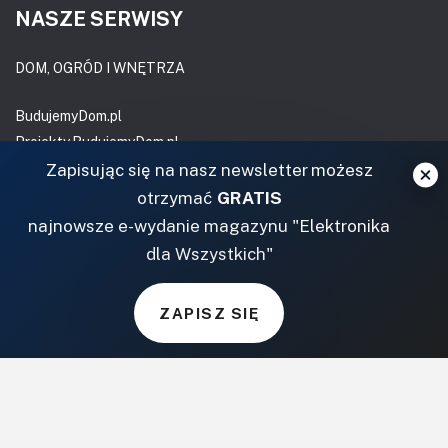
NASZE SERWISY
DOM, OGRÓD I WNĘTRZA
BudujemyDom.pl
Projekty.BudujemyDom.pl
Zapisując się na nasz newsletter możesz
CoZaIle.pl
Informator Budownictwa
otrzymać
GRATIS
ZielonyOgródek.pl
najnowsze e-wydanie magazynu "Elektronika
CzasNaWnetrze.pl
dla Wszystkich"
MUZYKA I DŹWIĘK
ZAPISZ SIĘ
Audio.com.pl
MagazynGitarzysta.pl
MagazynPerkusista.pl
EstradaiStudio.pl
ELEKTRONIKA I AUTOMATYKA