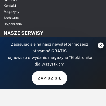
Kontakt
Magazyny
Archiwum
Do pobrania
NASZE SERWISY
Zapisując się na nasz newsletter możesz
DOM, OGRÓD I WNĘTRZA
otrzymać
GRATIS
BudujemyDom.pl
najnowsze e-wydanie magazynu "Elektronika
Projekty.BudujemyDom.pl
dla Wszystkich"
CoZaIle.pl
Informator Budownictwa
ZAPISZ SIĘ
ZielonyOgródek.pl
CzasNaWnetrze.pl
MUZYKA I DŹWIĘK