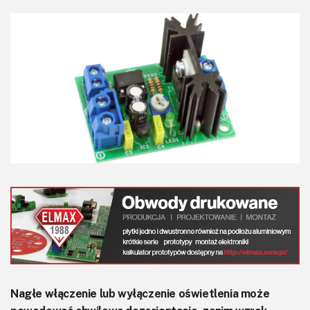
KITy AVT
Kontakt
Newsletter
Magazyny
Archiwum
Do pobrania
Nagłe włączenie lub wyłączenie oświetlenia może