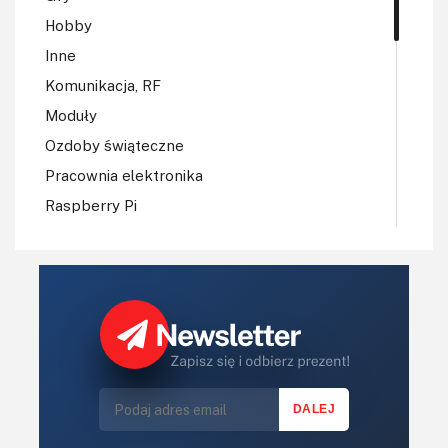
Hobby
Inne
Komunikacja, RF
Moduły
Ozdoby świąteczne
Pracownia elektronika
Raspberry Pi
Regulatory mocy, sterowniki
Robotyka
Sterowniki (kontrolery)
Sterowniki silników
Światło
Technika μP, μC, PLD
Termometry i termostaty
Zasilanie/Moc