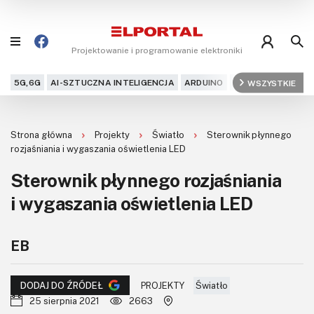
Projektowanie i programowanie elektroniki
5G,6G
AI-SZTUCZNA INTELIGENCJA
ARDUINO
ARM
WSZYSTKIE
AUDIO
AU
Blog
Strona główna
Projekty
Światło
Sterownik płynnego
Projekty
rozjaśniania i wygaszania oświetlenia LED
Sterownik płynnego rozjaśniania
Kursy
i wygaszania oświetlenia LED
DIY+
EB
Czytelnia
Dla Ciebie
PROJEKTY
Światło
DODAJ DO ŹRÓDEŁ
25 sierpnia 2021
2663