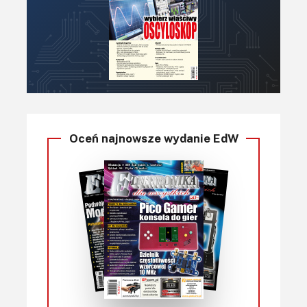
Oceń najnowsze wydanie EdW