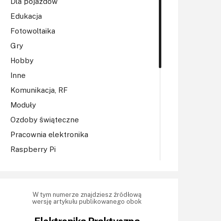
Dla pojazdów
Edukacja
Fotowoltaika
Gry
Hobby
Inne
Komunikacja, RF
Moduły
Ozdoby świąteczne
Pracownia elektronika
Raspberry Pi
Regulatory mocy, sterowniki
Robotyka
Sterowniki (kontrolery)
W tym numerze znajdziesz źródłową
wersję artykułu publikowanego obok
Sterowniki silników