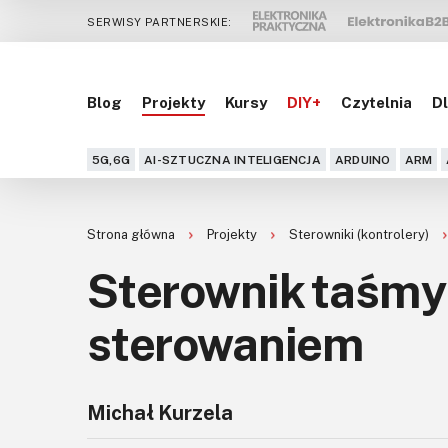
SERWISY PARTNERSKIE:
Blog
Projekty
Kursy
DIY+
Czytelnia
Dl
5G,6G
AI-SZTUCZNA INTELIGENCJA
ARDUINO
ARM
Strona główna
Projekty
Sterowniki (kontrolery)
Sterownik taśmy
sterowaniem
Michał Kurzela