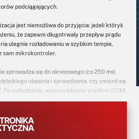
storów podciągających.
zacja jest niemożliwa do przyjęcia: jeżeli któryś
ożeniu, że zapewni długotrwały przepływ prądu
ria ulegnie rozładowaniu w szybkim tempie,
z sam mikrokontroler.
ie sprowadza się do okresowego (co 250 ms)
ębokiego uśpienia i sprawdzania, czy zmienił się
SW. Po wybudzeniu, wyprowadzenie wspólne (COM)
ziomu logicznego z pozostałych wejść, mających
ożliwy. Jeżeli zmiany nie ma, wyprowadzeniu
rokontroler przechodzi do trybu
miany, ponowne uśpienie zostaje odroczone na
tykach. W tym czasie, układ znajduje się w stanie