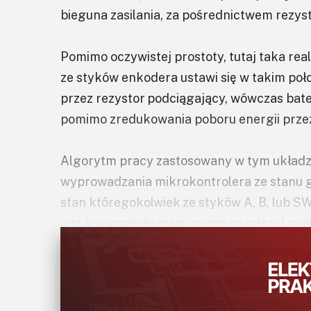
bieguna zasilania, za pośrednictwem rezy
Pomimo oczywistej prostoty, tutaj taka reali
ze styków enkodera ustawi się w takim poł
przez rezystor podciągający, wówczas bate
pomimo zredukowania poboru energii prze
Algorytm pracy zastosowany w tym układz
wyprowadzania mikrokontrolera ze stanu gł
stan któregokolwiek ze styków A, B, lub 
jest ściągane do masy, przez co odczyt po
wewnętrzne rezystory podciągające, jest m
COM zostaje nadany logiczny stan „1” i mik
energooszczędnego. W razie wystąpienia z
ok. 0,5 s od detekcji ostatniego ruchu na s