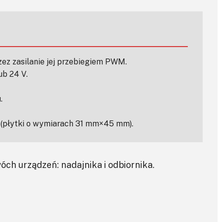
zez zasilanie jej przebiegiem PWM.
ub 24 V.
.
a (płytki o wymiarach 31 mm×45 mm).
óch urządzeń: nadajnika i odbiornika.