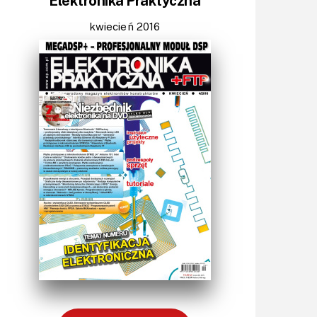
Elektronika Praktyczna
Światło
Technika μP, μC, PLD
kwiecień 2016
Termometry i termostaty
Zasilanie/Moc
Zdalne sterowanie
Zegary, timery