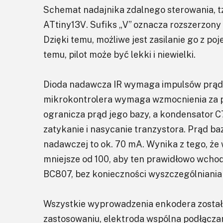
Schemat nadajnika zdalnego sterowania, tzw
ATtiny13V. Sufiks „V” oznacza rozszerzony z
Dzięki temu, możliwe jest zasilanie go z poj
temu, pilot może być lekki i niewielki.
Dioda nadawcza IR wymaga impulsów prąd
mikrokontrolera wymaga wzmocnienia za p
ogranicza prąd jego bazy, a kondensator C7
zatykanie i nasycanie tranzystora. Prąd ba
nadawczej to ok. 70 mA. Wynika z tego, ż
mniejsze od 100, aby ten prawidłowo wchod
BC807, bez konieczności wyszczególniania
Wszystkie wyprowadzenia enkodera został
zastosowaniu, elektroda wspólna podłączan