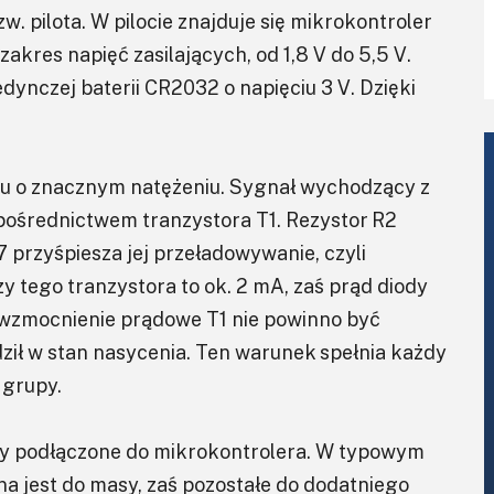
. pilota. W pilocie znajduje się mikrokontroler
akres napięć zasilających, od 1,8 V do 5,5 V.
edynczej baterii CR2032 o napięciu 3 V. Dzięki
u o znacznym natężeniu. Sygnał wychodzący z
ośrednictwem tranzystora T1. Rezystor R2
 przyśpiesza jej przeładowywanie, czyli
zy tego tranzystora to ok. 2 mA, zaś prąd diody
e wzmocnienie prądowe T1 nie powinno być
ził w stan nasycenia. Ten warunek spełnia każdy
 grupy.
y podłączone do mikrokontrolera. W typowym
a jest do masy, zaś pozostałe do dodatniego