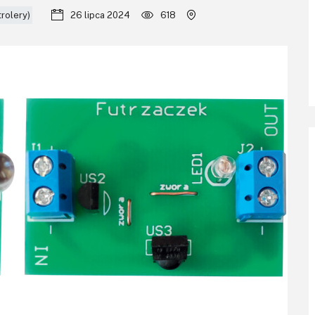
trolery)
26 lipca 2024
618