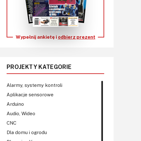
KITy AVT
Kontakt
Newsletter
Wypełnij ankietę i
odbierz prezent
Magazyny
Archiwum
PROJEKTY KATEGORIE
Do pobrania
Alarmy, systemy kontroli
Aplikacje sensorowe
Arduino
Audio, Wideo
CNC
Dla domu i ogrodu