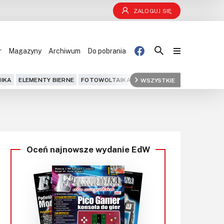
ZALOGUJ SIĘ
r
Magazyny
Archiwum
Do pobrania
Blog
IKA
ELEMENTY BIERNE
FOTOWOLTAIKA
FPGA
WSZYSTKIE
GPS
IOT
KOMPU
Projekty
Kursy
Oceń najnowsze wydanie EdW
DIY+
Czytelnia
Dla Ciebie