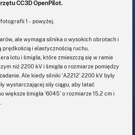
przętu CC3D OpenPilot.
otografii 1 - powyżej.
rów, ale wymaga silnika o wysokich obrotach i
 prędkością i elastycznością ruchu.
a lotu i śmigła, które zmieszczą się w ramie
zym niż 2200 kV i śmigła o rozmiarze pomiędzy
 zadanie. Ale kiedy silniki 'A2212' 2200 kV były
y wystarczającej siły ciągu, aby latać
 większe śmigła '6045' o rozmiarze 15,2 cm i
.