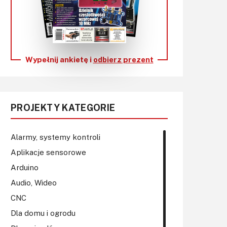
KITy AVT
Kontakt
Newsletter
Wypełnij ankietę i
odbierz prezent
Magazyny
Archiwum
PROJEKTY KATEGORIE
Do pobrania
Alarmy, systemy kontroli
Aplikacje sensorowe
Arduino
Audio, Wideo
CNC
Dla domu i ogrodu