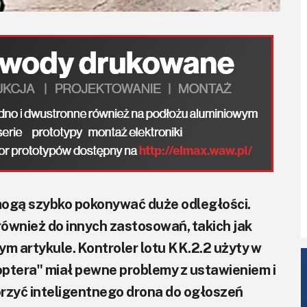
mogą szybko pokonywać duże odległości.
nież do innych zastosowań, takich jak
tym artykule. Kontroler lotu KK.2.2 użyty w
optera" miał pewne problemy z ustawieniem i
orzyć inteligentnego drona do ogłoszeń