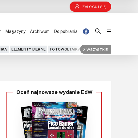
ZALOGUJ SIĘ
r
Magazyny
Archiwum
Do pobrania
Blog
IKA
ELEMENTY BIERNE
FOTOWOLTAIKA
FPGA
WSZYSTKIE
GPS
IOT
KOMPU
Projekty
Kursy
Oceń najnowsze wydanie EdW
DIY+
Czytelnia
Dla Ciebie