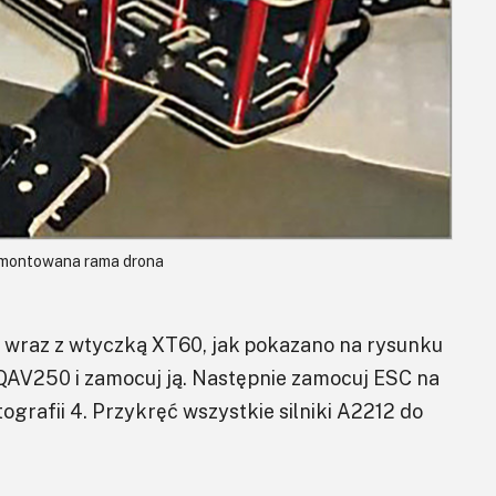
Zmontowana rama drona
j wraz z wtyczką XT60, jak pokazano na rysunku
 QAV250 i zamocuj ją. Następnie zamocuj ESC na
grafii 4. Przykręć wszystkie silniki A2212 do