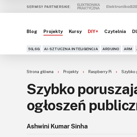
SERWISY PARTNERSKIE:
Blog
Projekty
Kursy
DIY+
Czytelnia
Dl
5G,6G
AI-SZTUCZNA INTELIGENCJA
ARDUINO
ARM
Strona główna
Projekty
Raspberry Pi
Szybko 
Szybko poruszają
ogłoszeń public
Ashwini Kumar Sinha