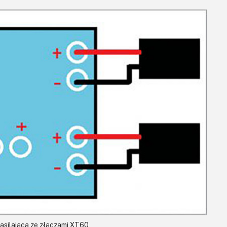
zasilająca ze złączami XT60