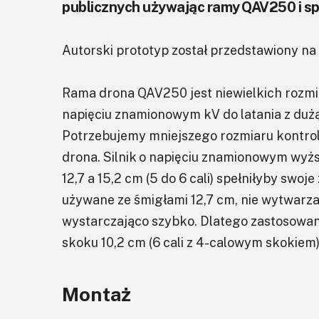
publicznych używając ramy QAV250 i s
Autorski prototyp został przedstawiony na f
Rama drona QAV250 jest niewielkich rozmia
napięciu znamionowym kV do latania z dużą
Potrzebujemy mniejszego rozmiaru kontroler
drona. Silnik o napięciu znamionowym wyżs
12,7 a 15,2 cm (5 do 6 cali) spełniłyby swoje
używane ze śmigłami 12,7 cm, nie wytwarzał
wystarczająco szybko. Dlatego zastosowano
skoku 10,2 cm (6 cali z 4-calowym skokiem)
Montaż