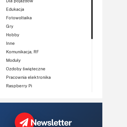
Dla pojazdów
Edukacja
Fotowoltaika
Gry
Hobby
Inne
Komunikacja, RF
Moduły
Ozdoby świąteczne
Pracownia elektronika
Raspberry Pi
Regulatory mocy, sterowniki
Robotyka
Sterowniki (kontrolery)
Sterowniki silników