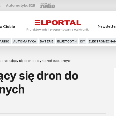
a Ciebie
Newslette
Projektowanie i programowanie elektroniki
AUDIO
AUTOMATYKA
BATERIE
BLUETOOTH
DIY
ELEKTROMECHAN
poruszający się dron do ogłoszeń publicznych
cy się dron do
znych