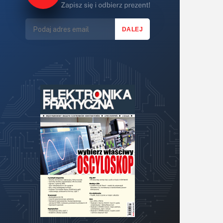
Światło
Technika μP, μC, PLD
Termometry i termostaty
Zasilanie/Moc
Zdalne sterowanie
Zegary, timery