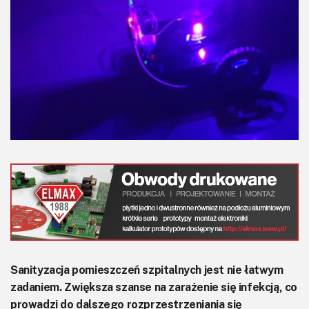
KITy AVT
Kontakt
Newsletter
Magazyny
Archiwum
Do pobrania
Sanityzacja pomieszczeń szpitalnych jest nie łatwym
zadaniem. Zwiększa szanse na zarażenie się infekcją, co
prowadzi do dalszego rozprzestrzeniania się