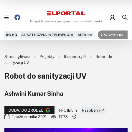
Projektowanie i programowanie elektroniki
5G,6G
AI-SZTUCZNA INTELIGENCJA
ARDUINO
ARM
WSZYSTKIE
AUDIO
AU
Blog
Strona główna
Projekty
Raspberry Pi
Robot do
Projekty
sanityzacji UV
Robot do sanityzacji UV
Kursy
DIY+
Ashwini Kumar Sinha
Czytelnia
PROJEKTY
Raspberry Pi
DODAJ DO ŹRÓDEŁ
1 października 2021
1773
Dla Ciebie