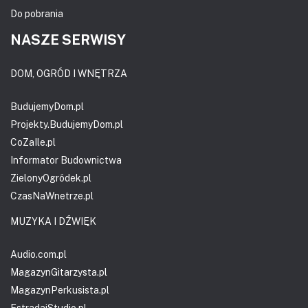
Do pobrania
NASZE SERWISY
DOM, OGRÓD I WNĘTRZA
BudujemyDom.pl
Projekty.BudujemyDom.pl
CoZaIle.pl
Informator Budownictwa
ZielonyOgródek.pl
CzasNaWnetrze.pl
MUZYKA I DŹWIĘK
Audio.com.pl
MagazynGitarzysta.pl
MagazynPerkusista.pl
EstradaiStudio.pl