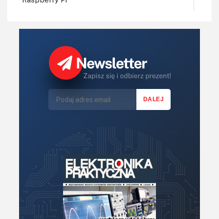
Regulatory mocy, sterowniki
Robotyka
Sterowniki (kontrolery)
Sterowniki silników
Światło
Technika μP, μC, PLD
Termometry i termostaty
Zasilanie/Moc
Zdalne sterowanie
Zegary, timery