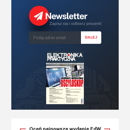
Oceń najnowsze wydanie EdW