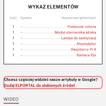
WYKAZ ELEMENTÓW
Ilość
Symbol
Nazwa/opis/gdzie kupić
1
-
Podwozie robota
1
-
Moduł sterownika silnika
1
-
Lampa do sanityzacji
1
-
Akumulator
1
-
Raspberry Pi 4
1
-
Kamera Rpi
Chcesz częściej widzieć nasze artykuły w Google?
Dodaj ELPORTAL do ulubionych źródeł
WIDEO