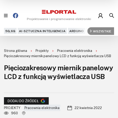
Projektowanie i programowanie elektroniki
5G,6G
AI-SZTUCZNA INTELIGENCJA
ARDUINO
ARM
WSZYSTKIE
AUDIO
AU
Blog
Strona główna
Projekty
Pracownia elektronika
Projekty
Pięciozakresowy miernik panelowy LCD z funkcją wyświetlacza USB
Pięciozakresowy miernik panelowy
Kursy
LCD z funkcją wyświetlacza USB
DIY+
Czytelnia
DODAJ DO ŹRÓDEŁ
Dla Ciebie
PROJEKTY
Pracownia elektronika
22 kwietnia 2022
960