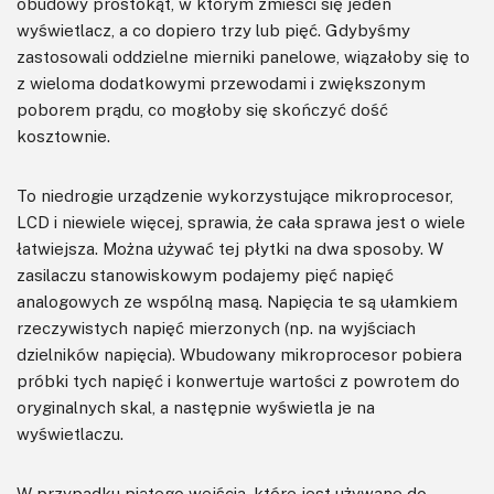
obudowy prostokąt, w którym zmieści się jeden
wyświetlacz, a co dopiero trzy lub pięć. Gdybyśmy
zastosowali oddzielne mierniki panelowe, wiązałoby się to
z wieloma dodatkowymi przewodami i zwiększonym
poborem prądu, co mogłoby się skończyć dość
kosztownie.
To niedrogie urządzenie wykorzystujące mikroprocesor,
LCD i niewiele więcej, sprawia, że cała sprawa jest o wiele
łatwiejsza. Można używać tej płytki na dwa sposoby. W
zasilaczu stanowiskowym podajemy pięć napięć
analogowych ze wspólną masą. Napięcia te są ułamkiem
rzeczywistych napięć mierzonych (np. na wyjściach
dzielników napięcia). Wbudowany mikroprocesor pobiera
próbki tych napięć i konwertuje wartości z powrotem do
oryginalnych skal, a następnie wyświetla je na
wyświetlaczu.
W przypadku piątego wejścia, które jest używane do