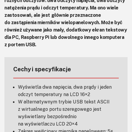
różnych odczytów: dwa odczyty napięcia, dwa odczyty
natężenia prądu i odczyt temperatury. Ma ono wiele
zastosowań, ale jest głównie przeznaczone
do zastąpienia mierników wielopanelowych. Może być
również używane jako mały, dodatkowy ekran tekstowy
dla PC, Raspberry Pi lub dowolnego innego komputera
z portem USB.
Cechy i specyfikacje
Wyświetla dwa napięcia, dwa prądy i jeden
odczyt temperatury na LCD 16×2
W alternatywnym trybie USB tekst ASCII
z wirtualnego portu szeregowego jest
wyświetlany bezpośrednio
na wyświetlaczu LCD 20×4
Zakres wejściowy miernika panelowego: 5×