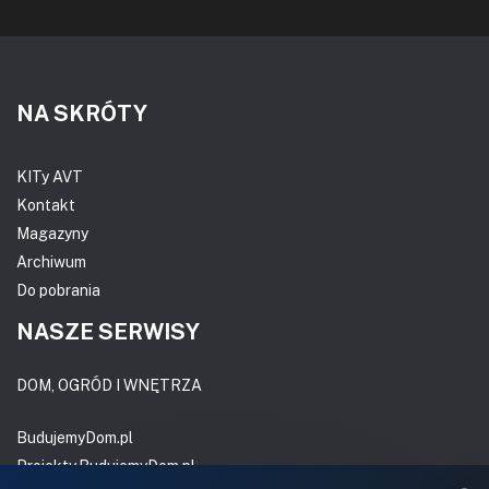
NA SKRÓTY
KITy AVT
Kontakt
Magazyny
Archiwum
Do pobrania
NASZE SERWISY
DOM, OGRÓD I WNĘTRZA
BudujemyDom.pl
Projekty.BudujemyDom.pl