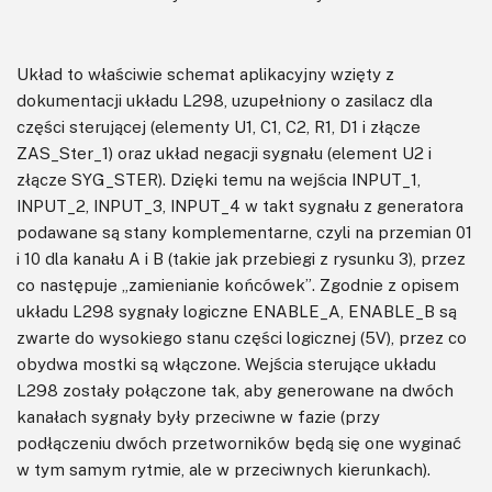
Układ to właściwie schemat aplikacyjny wzięty z
dokumentacji układu L298, uzupełniony o zasilacz dla
części sterującej (elementy U1, C1, C2, R1, D1 i złącze
ZAS_Ster_1) oraz układ negacji sygnału (element U2 i
złącze SYG_STER). Dzięki temu na wejścia INPUT_1,
INPUT_2, INPUT_3, INPUT_4 w takt sygnału z generatora
podawane są stany komplementarne, czyli na przemian 01
i 10 dla kanału A i B (takie jak przebiegi z rysunku 3), przez
co następuje „zamienianie końcówek”. Zgodnie z opisem
układu L298 sygnały logiczne ENABLE_A, ENABLE_B są
zwarte do wysokiego stanu części logicznej (5V), przez co
obydwa mostki są włączone. Wejścia sterujące układu
L298 zostały połączone tak, aby generowane na dwóch
kanałach sygnały były przeciwne w fazie (przy
podłączeniu dwóch przetworników będą się one wyginać
w tym samym rytmie, ale w przeciwnych kierunkach).