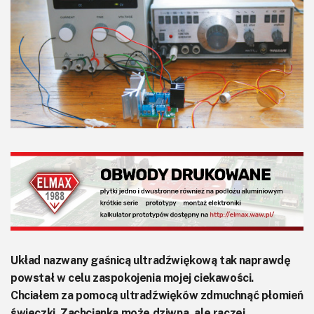
KITy AVT
Kontakt
Newsletter
Magazyny
Archiwum
Do pobrania
Układ nazwany gaśnicą ultradźwiękową tak naprawdę
powstał w celu zaspokojenia mojej ciekawości.
Chciałem za pomocą ultradźwięków zdmuchnąć płomień
świeczki. Zachcianka może dziwna, ale raczej