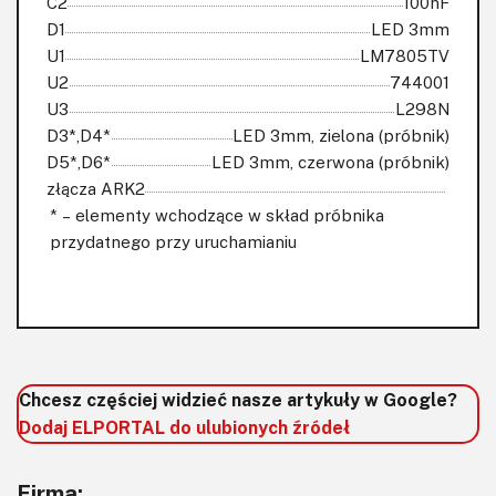
C2
100nF
D1
LED 3mm
U1
LM7805TV
U2
744001
U3
L298N
D3*,D4*
LED 3mm, zielona (próbnik)
D5*,D6*
LED 3mm, czerwona (próbnik)
złącza ARK2
* – elementy wchodzące w skład próbnika
przydatnego przy uruchamianiu
Chcesz częściej widzieć nasze artykuły w Google?
Dodaj ELPORTAL do ulubionych źródeł
Firma: