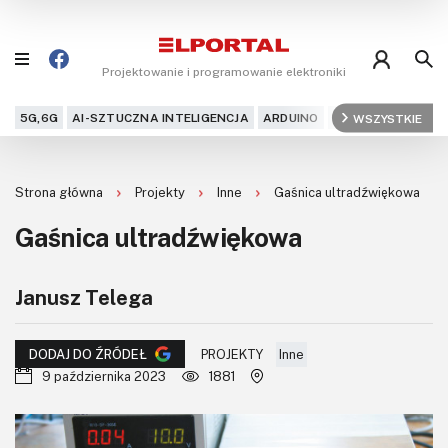
Projektowanie i programowanie elektroniki
5G,6G
AI-SZTUCZNA INTELIGENCJA
ARDUINO
ARM
WSZYSTKIE
AUDIO
AU
Blog
Strona główna
Projekty
Inne
Gaśnica ultradźwiękowa
Projekty
Gaśnica ultradźwiękowa
Kursy
Janusz Telega
DIY+
Czytelnia
PROJEKTY
Inne
DODAJ DO ŹRÓDEŁ
9 października 2023
1881
Dla Ciebie