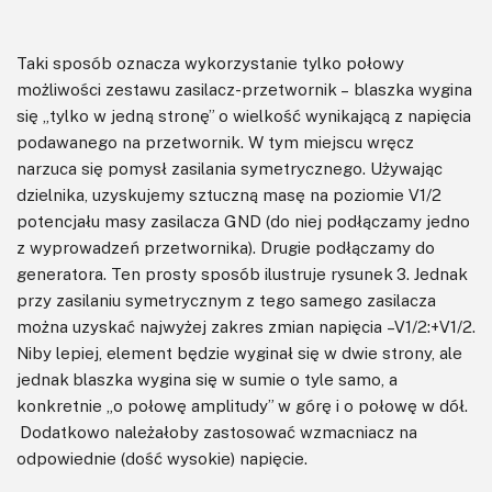
Taki sposób oznacza wykorzystanie tylko połowy
możliwości zestawu zasilacz-przetwornik – blaszka wygina
się „tylko w jedną stronę” o wielkość wynikającą z napięcia
podawanego na przetwornik. W tym miejscu wręcz
narzuca się pomysł zasilania symetrycznego. Używając
dzielnika, uzyskujemy sztuczną masę na poziomie V1/2
potencjału masy zasilacza GND (do niej podłączamy jedno
z wyprowadzeń przetwornika). Drugie podłączamy do
generatora. Ten prosty sposób ilustruje rysunek 3. Jednak
przy zasilaniu symetrycznym z tego samego zasilacza
można uzyskać najwyżej zakres zmian napięcia –V1/2:+V1/2.
Niby lepiej, element będzie wyginał się w dwie strony, ale
jednak blaszka wygina się w sumie o tyle samo, a
konkretnie „o połowę amplitudy” w górę i o połowę w dół.
Dodatkowo należałoby zastosować wzmacniacz na
odpowiednie (dość wysokie) napięcie.