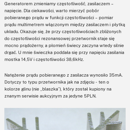
Generatorem zmieniamy częstotliwość, zasilaczem –
napięcie. Dla ciekawości, warto mierzyć pobór
pobieranego prądu w funkcji częstotliwości – pomiar
prądu multimetrem włączonym między zasilaczem i płytką
układu. Okazuje się, że przy częstotliwościach zbliżonych
do częstotliwości rezonansowej przetwornik staje się
mocno prądożerny, a płomień świecy zaczyna wtedy silnie
drgać. U mnie świeczka poddała się przy napięciu zasilania
mostka 14,5V i częstotliwości 38,6kHz.
Natężenie prądu pobieranego z zasilacza wynosiło 35mA.
Dotyczy to typu przetwornika jak na zdjęciu - ten o
kolorze glinu (nie „blaszka”), który został kupiony na
znanym serwisie aukcyjnym za jedyne 5PLN.