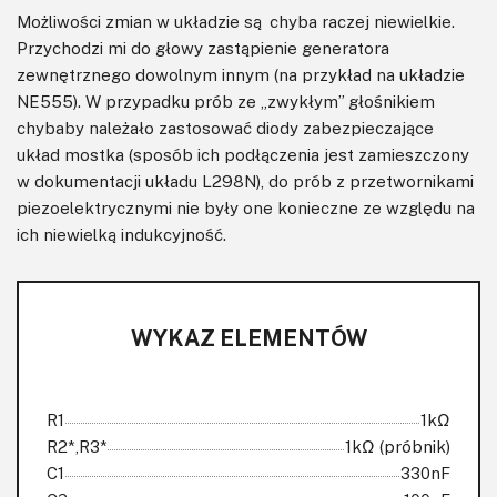
Możliwości zmian w układzie są chyba raczej niewielkie.
Przychodzi mi do głowy zastąpienie generatora
zewnętrznego dowolnym innym (na przykład na układzie
NE555). W przypadku prób ze „zwykłym” głośnikiem
chybaby należało zastosować diody zabezpieczające
układ mostka (sposób ich podłączenia jest zamieszczony
w dokumentacji układu L298N), do prób z przetwornikami
piezoelektrycznymi nie były one konieczne ze względu na
ich niewielką indukcyjność.
WYKAZ ELEMENTÓW
R1
1kΩ
R2*,R3*
1kΩ (próbnik)
C1
330nF