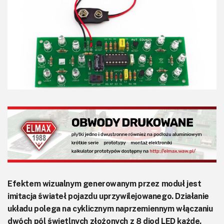
KITy AVT
Kontakt
Newsletter
Magazyny
Archiwum
Do pobrania
Efektem wizualnym generowanym przez moduł jest
imitacja świateł pojazdu uprzywilejowanego. Działanie
układu polega na cyklicznym naprzemiennym włączaniu
dwóch pól świetlnych złożonych z 8 diod LED każde.