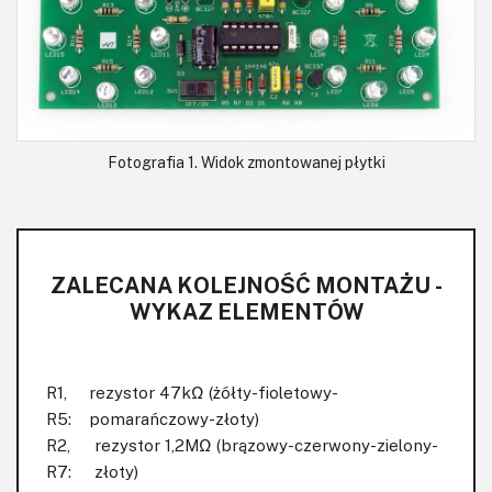
Fotografia 1. Widok zmontowanej płytki
ZALECANA KOLEJNOŚĆ MONTAŻU -
WYKAZ ELEMENTÓW
R1,
rezystor 47kΩ (żółty-fioletowy-
R5:
pomarańczowy-złoty)
R2,
rezystor 1,2MΩ (brązowy-czerwony-zielony-
R7:
złoty)