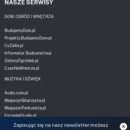
NASZE SERWISY
DOM, OGRÓD I WNĘTRZA
BudujemyDom.pl
Projekty.BudujemyDom.pl
CoZaIle.pl
Informator Budownictwa
ZielonyOgródek.pl
CzasNaWnetrze.pl
MUZYKA I DŹWIĘK
Audio.com.pl
MagazynGitarzysta.pl
MagazynPerkusista.pl
EstradaiStudio.pl
Zapisując się na nasz newsletter możesz
ELEKTRONIKA I AUTOMATYKA