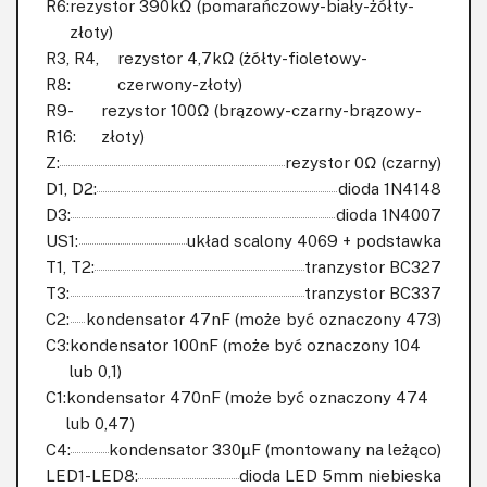
R6:
rezystor 390kΩ (pomarańczowy-biały-żółty-
złoty)
R3, R4,
rezystor 4,7kΩ (żółty-fioletowy-
R8:
czerwony-złoty)
R9-
rezystor 100Ω (brązowy-czarny-brązowy-
R16:
złoty)
Z:
rezystor 0Ω (czarny)
D1, D2:
dioda 1N4148
D3:
dioda 1N4007
US1:
układ scalony 4069 + podstawka
T1, T2:
tranzystor BC327
T3:
tranzystor BC337
C2:
kondensator 47nF (może być oznaczony 473)
C3:
kondensator 100nF (może być oznaczony 104
lub 0,1)
C1:
kondensator 470nF (może być oznaczony 474
lub 0,47)
C4:
kondensator 330µF (montowany na leżąco)
LED1-LED8:
dioda LED 5mm niebieska