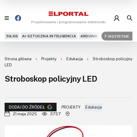
Projektowanie i programowanie elektroniki
5G,6G
AI-SZTUCZNA INTELIGENCJA
ARDUINO
ARM
WSZYSTKIE
AUDIO
AU
Blog
Strona główna
Projekty
Edukacja
Stroboskop policyjny
Projekty
LED
Stroboskop policyjny LED
Kursy
DIY+
PROJEKTY
Edukacja
DODAJ DO ŹRÓDEŁ
Czytelnia
21 maja 2025
3757
Dla Ciebie