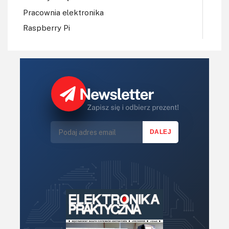
Pracownia elektronika
Raspberry Pi
Regulatory mocy, sterowniki
Robotyka
Sterowniki (kontrolery)
Sterowniki silników
Światło
Technika μP, μC, PLD
Termometry i termostaty
Zasilanie/Moc
Zdalne sterowanie
Zegary, timery