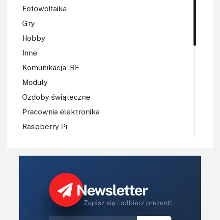
Fotowoltaika
Gry
Hobby
Inne
Komunikacja, RF
Moduły
Ozdoby świąteczne
Pracownia elektronika
Raspberry Pi
Regulatory mocy, sterowniki
Robotyka
Sterowniki (kontrolery)
Sterowniki silników
Światło
Technika μP, μC, PLD