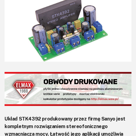
KITy AVT
Kontakt
Newsletter
Magazyny
Archiwum
Do pobrania
Układ STK4392 produkowany przez firmę Sanyo jest
kompletnym rozwiązaniem stereofonicznego
wzmacniacza mocy. Łatwość jego aplikacji umożliwia