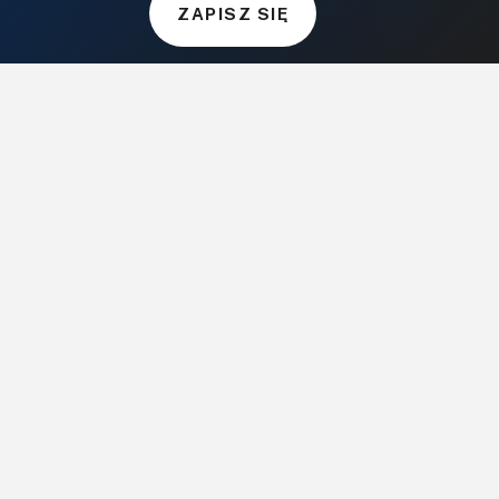
ZAPISZ SIĘ
Audio.com.pl
MagazynGitarzysta.pl
MagazynPerkusista.pl
EstradaiStudio.pl
ELEKTRONIKA I AUTOMATYKA
ElektronikaB2B.pl
AutomatykaB2B.pl
Elektronika Praktyczna
Elportal.pl
Świat Radio
FOTOGRAFIA, EDUKACJA I HI-TECH
Fotopolis.pl
ZDROWIE I RODZINA