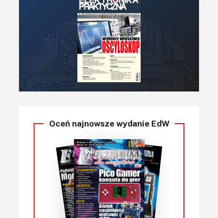
Oceń najnowsze wydanie EdW