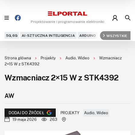
Projektowanie i programowanie elektroniki
5G,6G
AI-SZTUCZNA INTELIGENCJA
ARDUINO
ARM
WSZYSTKIE
AUDIO
AU
Blog
Strona główna
Projekty
Audio, Wideo
Wzmacniacz
Projekty
2×15 W z STK4392
Wzmacniacz 2×15 W z STK4392
Kursy
DIY+
AW
Czytelnia
PROJEKTY
Audio, Wideo
DODAJ DO ŹRÓDEŁ
19 maja 2026
263
Dla Ciebie