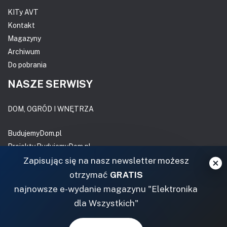
KITy AVT
Kontakt
Magazyny
Archiwum
Do pobrania
NASZE SERWISY
DOM, OGRÓD I WNĘTRZA
BudujemyDom.pl
Projekty.BudujemyDom.pl
Zapisując się na nasz newsletter możesz
CoZaIle.pl
Informator Budownictwa
otrzymać
GRATIS
ZielonyOgródek.pl
najnowsze e-wydanie magazynu "Elektronika
CzasNaWnetrze.pl
dla Wszystkich"
MUZYKA I DŹWIĘK