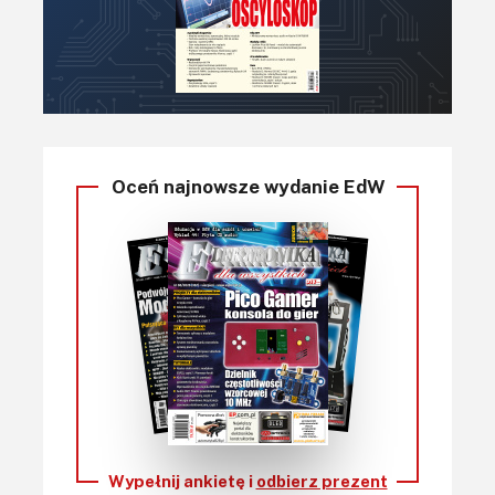
Oceń najnowsze wydanie EdW
Wypełnij ankietę i
odbierz prezent