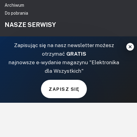
Archiwum
Do pobrania
NASZE SERWISY
DOM, OGRÓD I WNĘTRZA
Zapisując się na nasz newsletter możesz
otrzymać
GRATIS
BudujemyDom.pl
najnowsze e-wydanie magazynu "Elektronika
Projekty.BudujemyDom.pl
dla Wszystkich"
CoZaIle.pl
Informator Budownictwa
ZielonyOgródek.pl
ZAPISZ SIĘ
CzasNaWnetrze.pl
MUZYKA I DŹWIĘK
Audio.com.pl
MagazynGitarzysta.pl
MagazynPerkusista.pl