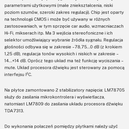
parametrami użytkowymi (małe zniekształcenia, niski
poziom szumów, szeroki zakres regulacji). Chip jest oparty
na technologii CMOS i może być używany w różnych
zastosowaniach, w tym sprzęcie car audio, wzmacniaczach
Hi-Fi, mikserach itp. Ma 3 wejścia stereofoniczne i ich
selektor umożliwiający wybranie źródła sygnału. Regulacja
głośności odbywa się w zakresie –78,75…0 dB (z krokiem
1,25 dB), regulacja tonów wysokich i niskich w zakresie –
14…+14 dB. Oprócz tego układ ma też funkcję wyciszania –
mute. Układ procesora dźwięku jest sterowany za pomocą
interfejsu I²C.
Na płytce zamontowano 2 stabilizatory napięcia: LM78705
służy do zasilania mikrokontrolera i wyświetlacza,
natomiast LM7809 do zasilania układu procesora dźwięku
TDA7313.
Do wykonania połaczeń pomiędzy płytkami należy użyć