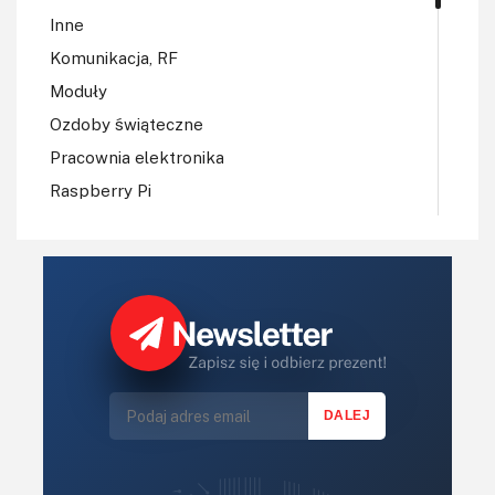
Inne
Komunikacja, RF
Moduły
Ozdoby świąteczne
Pracownia elektronika
Raspberry Pi
Regulatory mocy, sterowniki
Robotyka
Sterowniki (kontrolery)
Sterowniki silników
Światło
Technika μP, μC, PLD
Termometry i termostaty
Zasilanie/Moc
Zdalne sterowanie