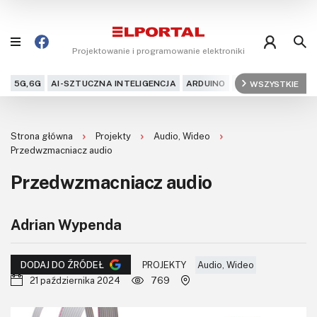
Projektowanie i programowanie elektroniki
5G,6G
AI-SZTUCZNA INTELIGENCJA
ARDUINO
ARM
WSZYSTKIE
AUDIO
AU
Blog
Strona główna
Projekty
Audio, Wideo
Projekty
Przedwzmacniacz audio
Przedwzmacniacz audio
Kursy
DIY+
Adrian Wypenda
Czytelnia
PROJEKTY
Audio, Wideo
DODAJ DO ŹRÓDEŁ
21 października 2024
769
Dla Ciebie