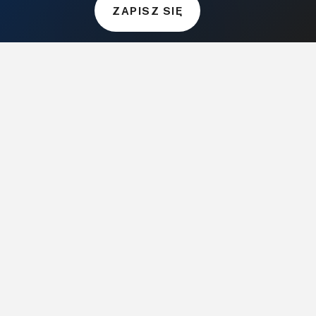
ZielonyOgródek.pl
ZAPISZ SIĘ
CzasNaWnetrze.pl
MUZYKA I DŹWIĘK
Audio.com.pl
MagazynGitarzysta.pl
MagazynPerkusista.pl
EstradaiStudio.pl
ELEKTRONIKA I AUTOMATYKA
ElektronikaB2B.pl
AutomatykaB2B.pl
Elektronika Praktyczna
Elportal.pl
Świat Radio
FOTOGRAFIA, EDUKACJA I HI-TECH