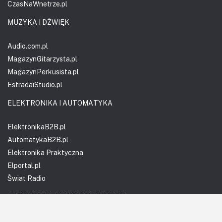
CzasNaWnetrze.pl
MUZYKA I DŹWIĘK
Audio.com.pl
MagazynGitarzysta.pl
MagazynPerkusista.pl
EstradaiStudio.pl
ELEKTRONIKA I AUTOMATYKA
ElektronikaB2B.pl
AutomatykaB2B.pl
Elektronika Praktyczna
Elportal.pl
Świat Radio
FOTOGRAFIA, EDUKACJA I HI-TECH
Fotopolis.pl