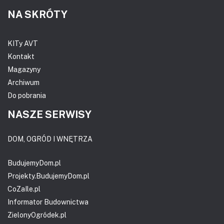
NA SKRÓTY
KITy AVT
Kontakt
Magazyny
Archiwum
Do pobrania
NASZE SERWISY
DOM, OGRÓD I WNĘTRZA
BudujemyDom.pl
Projekty.BudujemyDom.pl
CoZaIle.pl
Informator Budownictwa
ZielonyOgródek.pl