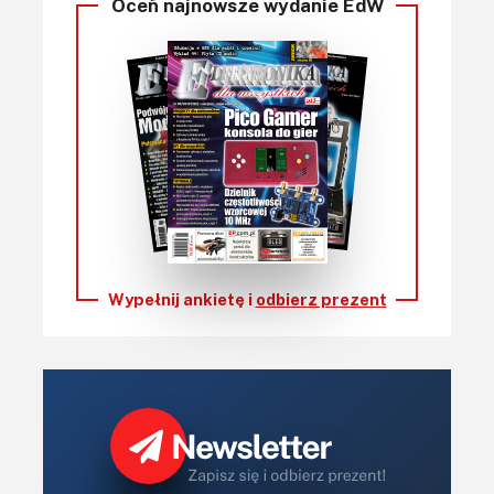
Oceń najnowsze wydanie EdW
Wypełnij ankietę i
odbierz prezent