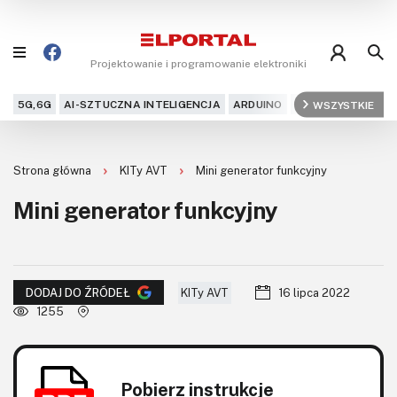
Projektowanie i programowanie elektroniki
5G,6G
AI-SZTUCZNA INTELIGENCJA
ARDUINO
ARM
WSZYSTKIE
AUDIO
AU
Blog
Strona główna
KITy AVT
Mini generator funkcyjny
Projekty
Mini generator funkcyjny
Kursy
DIY+
KITy AVT
16 lipca 2022
DODAJ DO ŹRÓDEŁ
Czytelnia
1255
Dla Ciebie
Pobierz instrukcje