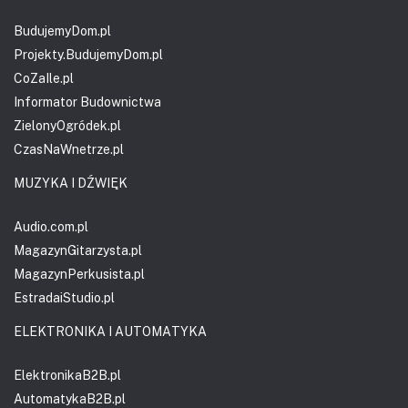
BudujemyDom.pl
Projekty.BudujemyDom.pl
CoZaIle.pl
Informator Budownictwa
ZielonyOgródek.pl
CzasNaWnetrze.pl
MUZYKA I DŹWIĘK
Audio.com.pl
MagazynGitarzysta.pl
MagazynPerkusista.pl
EstradaiStudio.pl
ELEKTRONIKA I AUTOMATYKA
ElektronikaB2B.pl
AutomatykaB2B.pl