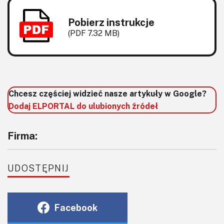
KITy AVT
Pobierz instrukcje
Kontakt
(PDF 7.32 MB)
Newsletter
Magazyny
Chcesz częściej widzieć nasze artykuły w Google?
Archiwum
Dodaj ELPORTAL do ulubionych źródeł
Do pobrania
Firma:
UDOSTĘPNIJ
Facebook