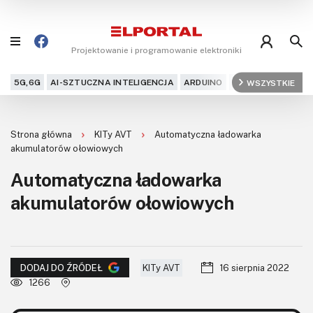
Projektowanie i programowanie elektroniki
5G,6G
AI-SZTUCZNA INTELIGENCJA
ARDUINO
ARM
WSZYSTKIE
AUDIO
AU
Blog
Strona główna
KITy AVT
Automatyczna ładowarka
Projekty
akumulatorów ołowiowych
Automatyczna ładowarka
Kursy
akumulatorów ołowiowych
DIY+
Czytelnia
KITy AVT
16 sierpnia 2022
DODAJ DO ŹRÓDEŁ
Dla Ciebie
1266