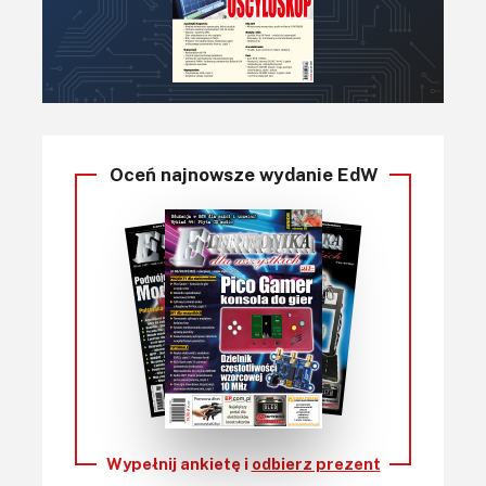
Oceń najnowsze wydanie EdW
Wypełnij ankietę i
odbierz prezent