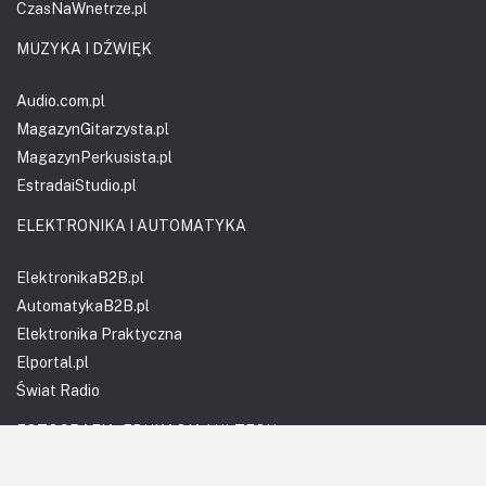
CzasNaWnetrze.pl
MUZYKA I DŹWIĘK
Audio.com.pl
MagazynGitarzysta.pl
MagazynPerkusista.pl
EstradaiStudio.pl
ELEKTRONIKA I AUTOMATYKA
ElektronikaB2B.pl
AutomatykaB2B.pl
Elektronika Praktyczna
Elportal.pl
Świat Radio
FOTOGRAFIA, EDUKACJA I HI-TECH
Fotopolis.pl