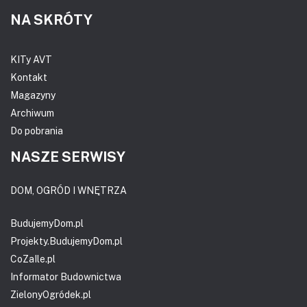
NA SKRÓTY
KITy AVT
Kontakt
Magazyny
Archiwum
Do pobrania
NASZE SERWISY
DOM, OGRÓD I WNĘTRZA
BudujemyDom.pl
Projekty.BudujemyDom.pl
CoZaIle.pl
Informator Budownictwa
ZielonyOgródek.pl