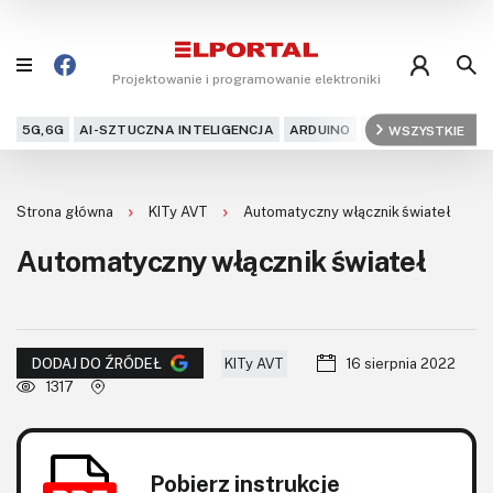
Projektowanie i programowanie elektroniki
5G,6G
AI-SZTUCZNA INTELIGENCJA
ARDUINO
ARM
WSZYSTKIE
AUDIO
AU
Blog
Strona główna
KITy AVT
Automatyczny włącznik świateł
Projekty
Automatyczny włącznik świateł
Kursy
DIY+
KITy AVT
16 sierpnia 2022
DODAJ DO ŹRÓDEŁ
Czytelnia
1317
Dla Ciebie
Pobierz instrukcje