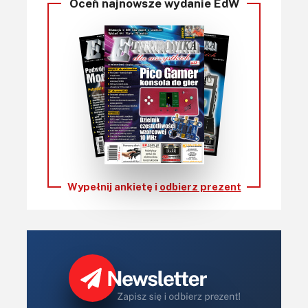
Oceń najnowsze wydanie EdW
Wypełnij ankietę i
odbierz prezent