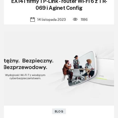
EX141 firmy TP-Link - router Wi-Fi 6 z TR-
069 i Aginet Config
14 listopada 2023
1186
BLOG