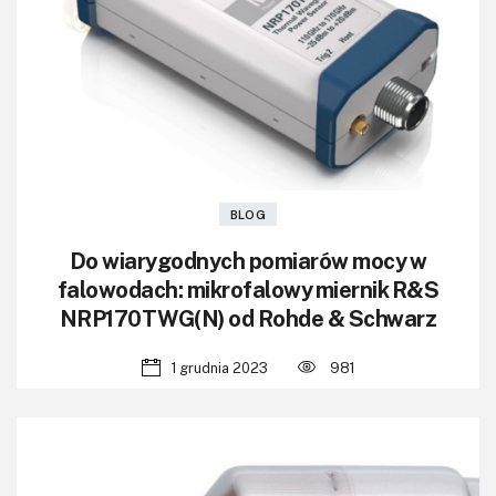
KITy AVT
Kontakt
Newsletter
Magazyny
Archiwum
BLOG
Do wiarygodnych pomiarów mocy w
Do pobrania
falowodach: mikrofalowy miernik R&S
NRP170TWG(N) od Rohde & Schwarz
1 grudnia 2023
981