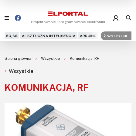
Projektowanie i programowanie elektroniki
5G,6G
AI-SZTUCZNA INTELIGENCJA
ARDUINO
ARM
WSZYSTKIE
AUDIO
AU
Blog
Strona główna
Wszystkie
Komunikacja, RF
Projekty
Wszystkie
Kursy
KOMUNIKACJA, RF
DIY+
Czytelnia
Dla Ciebie