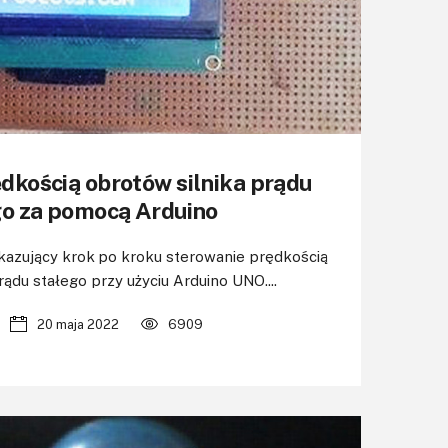
dkością obrotów silnika prądu
go za pomocą Arduino
azujący krok po kroku sterowanie prędkością
rądu stałego przy użyciu Arduino UNO....
20 maja 2022
6909