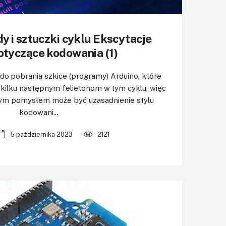
y i sztuczki cyklu Ekscytacje
tyczące kodowania (1)
o pobrania szkice (programy) Arduino, które
ilku następnym felietonom w tym cyklu, więc
ym pomysłem może być uzasadnienie stylu
kodowani...
5 października 2023
2121