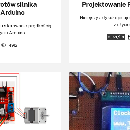
otów silnika
Projektowanie 
 Arduino
Niniejszy artykuł opisu
z użyci
ku sterowanie prędkością
iu Arduino....
2 CZĘŚCI
4912