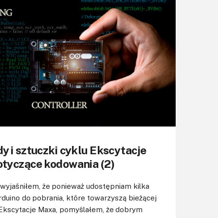
KITy AVT
Kontakt
Newsletter
Magazyny
Archiwum
Do pobrania
y i sztuczki cyklu Ekscytacje
tyczące kodowania (2)
 wyjaśniłem, że ponieważ udostępniam kilka
duino do pobrania, które towarzyszą bieżącej
w Ekscytacje Maxa, pomyślałem, że dobrym