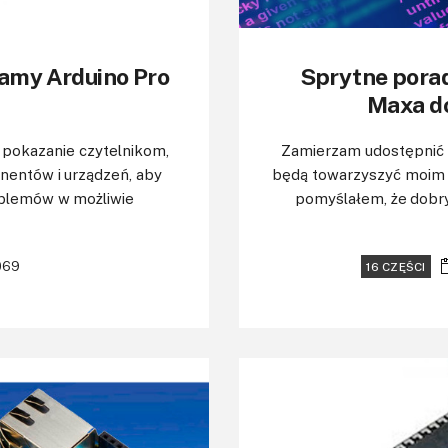
iamy Arduino Pro
Sprytne porad
Maxa do
u pokazanie czytelnikom,
Zamierzam udostępnić d
nentów i urządzeń, aby
będą towarzyszyć moim k
oblemów w możliwie
pomyślałem, że dobr
069
16 CZĘŚCI