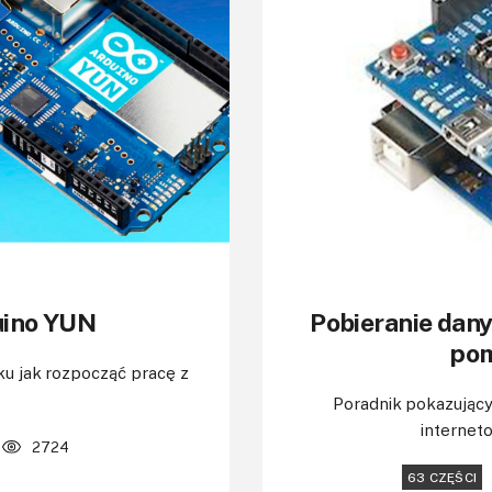
uino YUN
Pobieranie dany
pom
u jak rozpocząć pracę z
Poradnik pokazujący
interneto
2724
63 CZĘŚCI