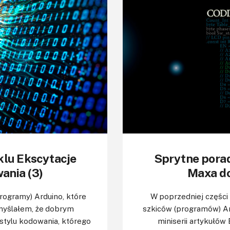
klu Ekscytacje
Sprytne porad
ania (3)
Maxa do
rogramy) Arduino, które
W poprzedniej części
myślałem, że dobrym
szkiców (programów) Ar
tylu kodowania, którego
miniserii artykułó