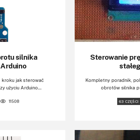
otu silnika
Sterowanie prę
 Arduino
stałe
 kroku jak sterować
Kompletny poradnik, pok
 użyciu Arduino....
obrotów silnika p
11508
63 CZĘŚCI