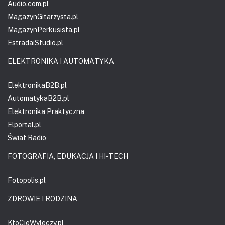
Audio.com.pl
MagazynGitarzysta.pl
MagazynPerkusista.pl
EstradaiStudio.pl
ELEKTRONIKA I AUTOMATYKA
ElektronikaB2B.pl
AutomatykaB2B.pl
Elektronika Praktyczna
Elportal.pl
Świat Radio
FOTOGRAFIA, EDUKACJA I HI-TECH
Fotopolis.pl
ZDROWIE I RODZINA
KtoCieWyleczy.pl