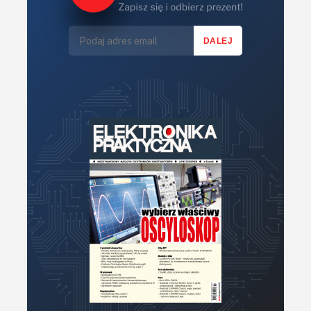
KITy AVT
Kontakt
Newsletter
Magazyny
Archiwum
Do pobrania