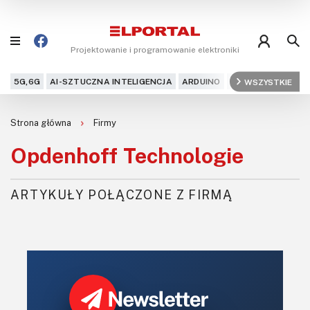
Projektowanie i programowanie elektroniki
5G,6G
AI-SZTUCZNA INTELIGENCJA
ARDUINO
ARM
WSZYSTKIE
AUDIO
AU
Blog
Strona główna
Firmy
Projekty
Opdenhoff Technologie
Kursy
ARTYKUŁY POŁĄCZONE Z FIRMĄ
DIY+
Czytelnia
Dla Ciebie