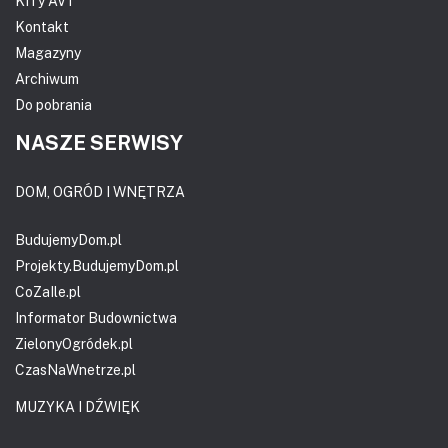
KITy AVT
Kontakt
Magazyny
Archiwum
Do pobrania
NASZE SERWISY
DOM, OGRÓD I WNĘTRZA
BudujemyDom.pl
Projekty.BudujemyDom.pl
CoZaIle.pl
Informator Budownictwa
ZielonyOgródek.pl
CzasNaWnetrze.pl
MUZYKA I DŹWIĘK