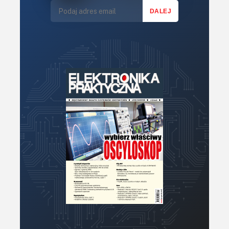
KITy AVT
Kontakt
Newsletter
Magazyny
Archiwum
Do pobrania