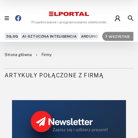
Projektowanie i programowanie elektroniki
5G,6G
AI-SZTUCZNA INTELIGENCJA
ARDUINO
ARM
WSZYSTKIE
AUDIO
AU
Blog
Strona główna
Firmy
Projekty
ARTYKUŁY POŁĄCZONE Z FIRMĄ
Kursy
DIY+
Czytelnia
Dla Ciebie