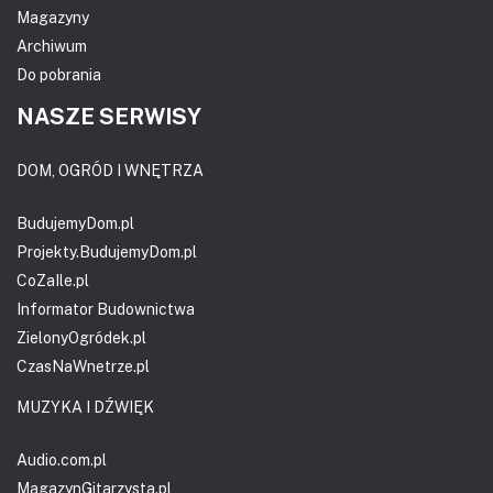
Magazyny
Archiwum
Do pobrania
NASZE SERWISY
DOM, OGRÓD I WNĘTRZA
BudujemyDom.pl
Projekty.BudujemyDom.pl
CoZaIle.pl
Informator Budownictwa
ZielonyOgródek.pl
CzasNaWnetrze.pl
MUZYKA I DŹWIĘK
Audio.com.pl
MagazynGitarzysta.pl