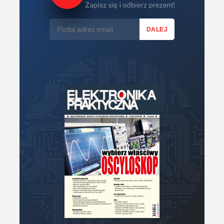
KITy AVT
Kontakt
Newsletter
Magazyny
Archiwum
Do pobrania