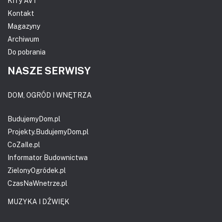
KITy AVT
Kontakt
Magazyny
Archiwum
Do pobrania
NASZE SERWISY
DOM, OGRÓD I WNĘTRZA
BudujemyDom.pl
Projekty.BudujemyDom.pl
CoZaIle.pl
Informator Budownictwa
ZielonyOgródek.pl
CzasNaWnetrze.pl
MUZYKA I DŹWIĘK