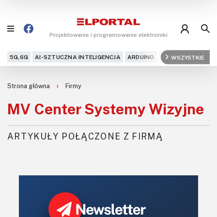
Projektowanie i programowanie elektroniki
5G,6G
AI-SZTUCZNA INTELIGENCJA
ARDUINO
ARM
WSZYSTKIE
AUDIO
AU
Blog
Strona główna
Firmy
Projekty
MV Center Systemy Wizyjne
Kursy
ARTYKUŁY POŁĄCZONE Z FIRMĄ
DIY+
Czytelnia
Dla Ciebie