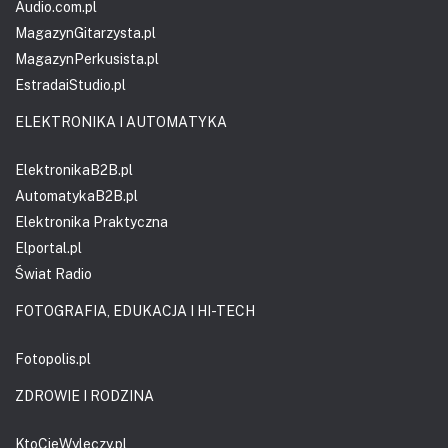
Audio.com.pl
MagazynGitarzysta.pl
MagazynPerkusista.pl
EstradaiStudio.pl
ELEKTRONIKA I AUTOMATYKA
ElektronikaB2B.pl
AutomatykaB2B.pl
Elektronika Praktyczna
Elportal.pl
Świat Radio
FOTOGRAFIA, EDUKACJA I HI-TECH
Fotopolis.pl
ZDROWIE I RODZINA
KtoCieWyleczy.pl