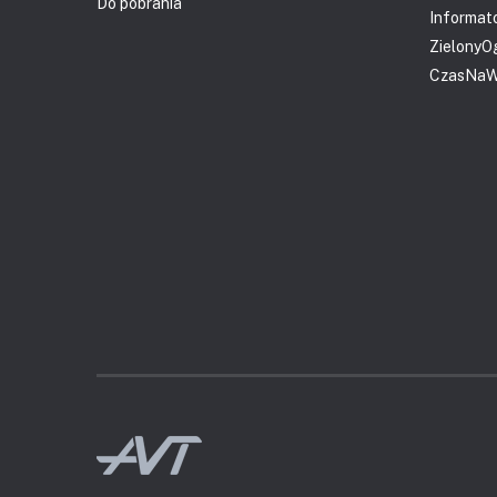
Do pobrania
Informat
ZielonyO
CzasNaWn