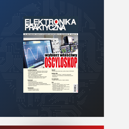
KITy AVT
Kontakt
Newsletter
Magazyny
Archiwum
Do pobrania