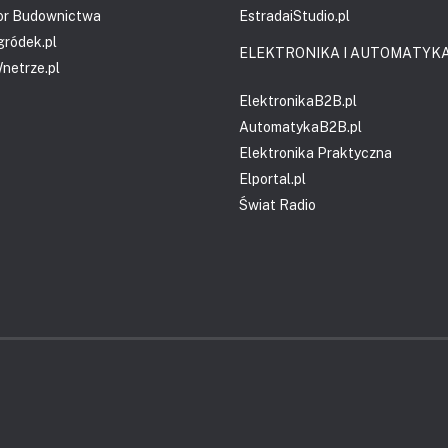
or Budownictwa
EstradaiStudio.pl
gródek.pl
ELEKTRONIKA I AUTOMATYK
etrze.pl
ElektronikaB2B.pl
AutomatykaB2B.pl
Elektronika Praktyczna
Elportal.pl
Świat Radio