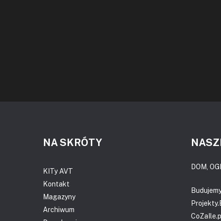
NA SKRÓTY
NASZ
DOM, OG
KITy AVT
Kontakt
Budujem
Magazyny
Projekty
Archiwum
CoZaIle.p