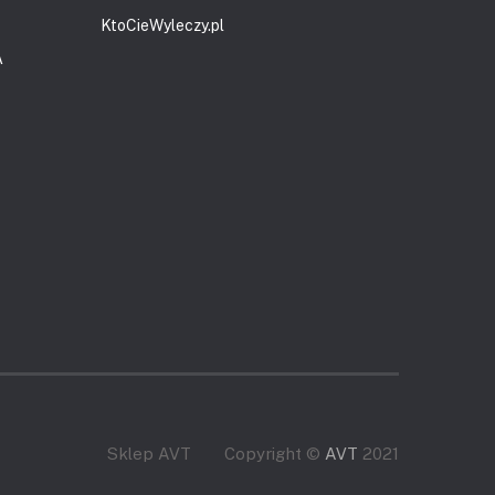
KtoCieWyleczy.pl
A
Sklep AVT
Copyright ©
AVT
2021