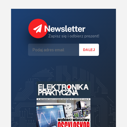
KITy AVT
Kontakt
Newsletter
Magazyny
Archiwum
Do pobrania