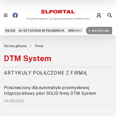
Projektowanie i programowanie elektroniki
5G,6G
AI-SZTUCZNA INTELIGENCJA
ARDUINO
ARM
WSZYSTKIE
AUDIO
AU
Blog
Strona główna
Firmy
Projekty
DTM System
Kursy
ARTYKUŁY POŁĄCZONE Z FIRMĄ
DIY+
Przeznaczony dla automatyki przemysłowej
Czytelnia
trójprzyciskowy pilot SOLID firmy DTM System
04.08.2023
Dla Ciebie