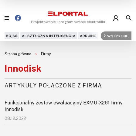
Projektowanie i programowanie elektroniki
5G,6G
AI-SZTUCZNA INTELIGENCJA
ARDUINO
ARM
WSZYSTKIE
AUDIO
AU
Blog
Strona główna
Firmy
Projekty
Innodisk
Kursy
ARTYKUŁY POŁĄCZONE Z FIRMĄ
DIY+
Funkcjonalny zestaw ewaluacyjny EXMU-X261 firmy
Czytelnia
Innodisk
08.12.2022
Dla Ciebie