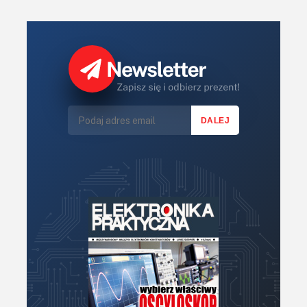
KITy AVT
Kontakt
Newsletter
Magazyny
Archiwum
Do pobrania