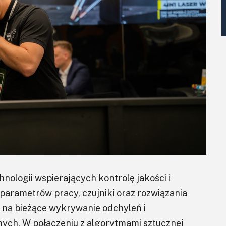
nologii wspierających kontrolę jakości i
parametrów pracy, czujniki oraz rozwiązania
 na bieżące wykrywanie odchyleń i
ych. W połączeniu z algorytmami sztucznej