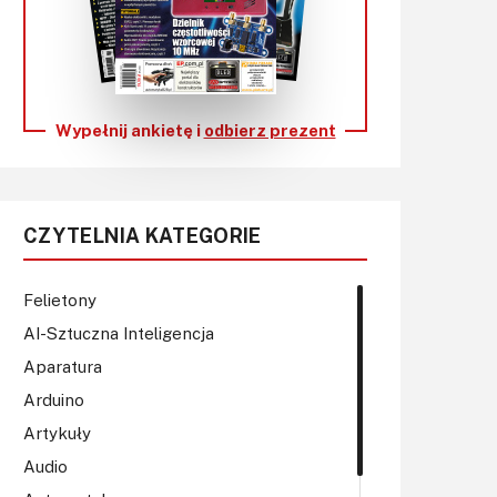
KITy AVT
Kontakt
Newsletter
Wypełnij ankietę i
odbierz prezent
Magazyny
Archiwum
CZYTELNIA KATEGORIE
Do pobrania
Felietony
AI-Sztuczna Inteligencja
Aparatura
Arduino
Artykuły
Audio