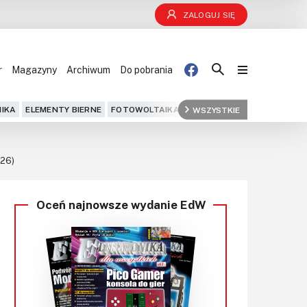
ZALOGUJ SIĘ
r
Magazyny
Archiwum
Do pobrania
Blog
IKA
ELEMENTY BIERNE
FOTOWOLTAIKA
FPGA
WSZYSTKIE
GPS
IOT
KOMPU
Projekty
026)
Kursy
Oceń najnowsze wydanie EdW
DIY+
Czytelnia
Dla Ciebie