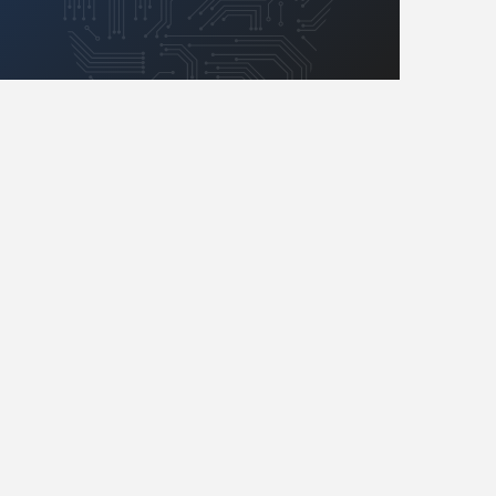
Retro
Komunikacja, RF
Robotyka
SBC-SIP-SoC-CoM
Sensory
Silniki i serwo
Software
Sterowanie
Transformatory
Tranzystory
Wyświetlacze
Wywiady
Wzmacniacze
Zasilanie
Felietony