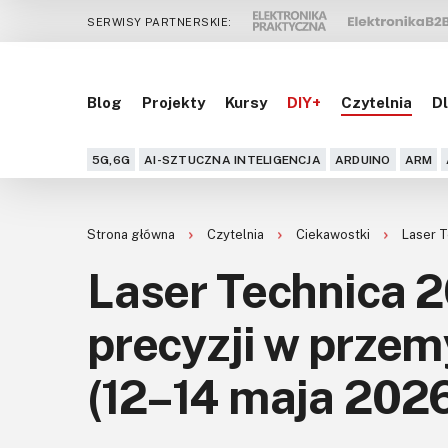
SERWISY PARTNERSKIE:
Blog
Projekty
Kursy
DIY+
Czytelnia
Dl
5G,6G
AI-SZTUCZNA INTELIGENCJA
ARDUINO
ARM
Strona główna
Czytelnia
Ciekawostki
Laser T
Laser Technica 2
precyzji w przemy
(12–14 maja 202