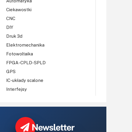
Automatyka
Ciekawostki
CNC
DIY
Druk 3d
Elektromechanika
Fotowoltaika
FPGA-CPLD-SPLD
GPS
IC-układy scalone
Interfejsy
IoT
Konkursy
Książki
Lasery