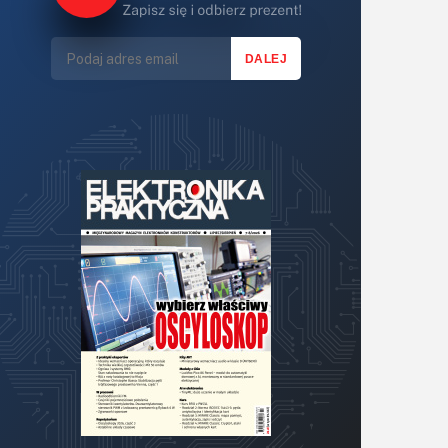
LED/LCD/OLED
Mechatronika
Mikrokontrolery (MCV,μC)
Moc
Moduły
Narzędzia
Optoelektronika
PCB/Montaż
Podstawy elektroniki
Podzespoły bierne
Półprzewodniki
Pomiary i testy
Porady
Projektowanie
Raspberry Pi