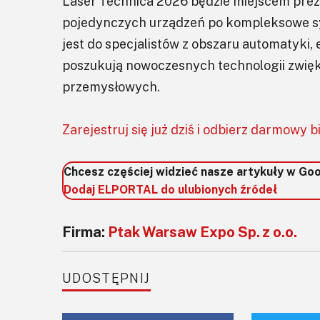
Laser Technica 2026 będzie miejscem prez
pojedynczych urządzeń po kompleksowe s
jest do specjalistów z obszaru automatyki, e
poszukują nowoczesnych technologii zwię
przemysłowych.
Zarejestruj się już dziś i odbierz darmowy bi
Chcesz częściej widzieć nasze artykuły w Go
Dodaj ELPORTAL do ulubionych źródeł
Firma:
Ptak Warsaw Expo Sp. z o.o.
UDOSTĘPNIJ