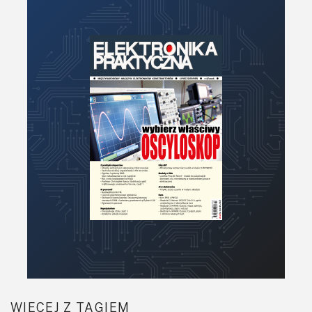
Moduły
Narzędzia
Optoelektronika
PCB/Montaż
Podstawy elektroniki
Podzespoły bierne
Półprzewodniki
Pomiary i testy
Porady
Projektowanie
Raspberry Pi
Retro
Komunikacja, RF
Robotyka
SBC-SIP-SoC-CoM
WIĘCEJ Z TAGIEM