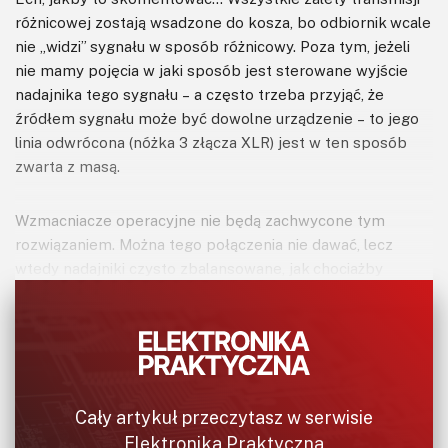
różnicowej zostają wsadzone do kosza, bo odbiornik wcale
nie „widzi” sygnału w sposób różnicowy. Poza tym, jeżeli
nie mamy pojęcia w jaki sposób jest sterowane wyjście
nadajnika tego sygnału – a często trzeba przyjąć, że
źródłem sygnału może być dowolne urządzenie – to jego
linia odwrócona (nóżka 3 złącza XLR) jest w ten sposób
zwarta z masą.
Wzmacniacze operacyjne nie będą zachwycone tym
rozwiązaniem. Można tego połączenia nie dawać, lecz
wtedy nadajniki czysto zbalansowane, jak chociażby
zwykły transformator (przykład na rysunku 2) nie będą
działały poprawnie. Krótko mówiąc, wielu tak robi, choć są
nieco lepsze sposoby.
Cały artykuł przeczytasz w serwisie
Elektronika Praktyczna
Rysunek 2. Transformator w roli konwertera sygnału na