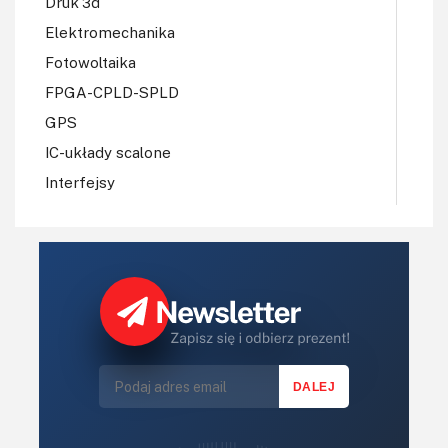
Druk 3d
Elektromechanika
Fotowoltaika
FPGA-CPLD-SPLD
GPS
IC-układy scalone
Interfejsy
IoT
Konkursy
Książki
Lasery
LED/LCD/OLED
Mechatronika
Mikrokontrolery (MCV,μC)
Moc