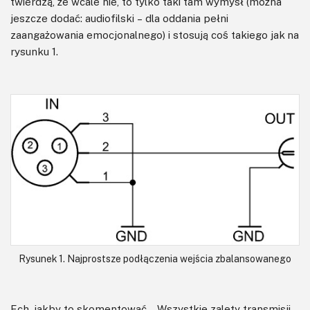
twierdzą, że wcale nie, to tylko taki tam wymysł (można
jeszcze dodać: audiofilski – dla oddania pełni
zaangażowania emocjonalnego) i stosują coś takiego jak na
rysunku 1.
Rysunek 1. Najprostsze podłączenia wejścia zbalansowanego
Ech, jakby to skomentować… Wszystkie zalety transmisji