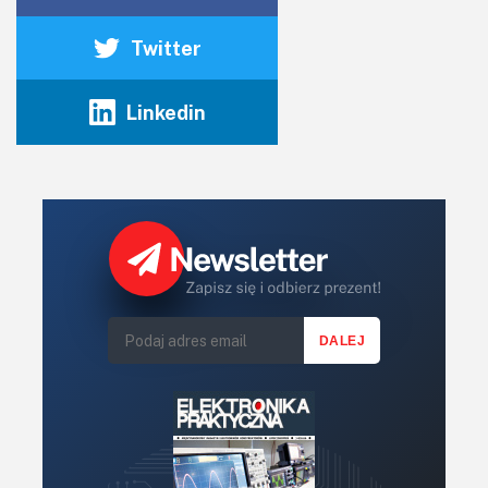
omawiany odbiornik, więc wyprowadzenia 1 i 3 złącza XLR
zostały połączone z masą, zaś sygnał przyłożono do
Twitter
wyprowadzenia 2. W takiej sytuacji również nie wydarzy się
nic złego, cały sygnał użyteczny zostanie wprowadzony do
Linkedin
toru niezbalansowanego z ewentualną stratą wynikającą z
rezystancji wyjściowej nadajnika.
Bardzo dobrą metodą, która przy okazji może zapewnić
separację galwaniczną, jest użycie transformatora. Ten
schemat wygląda bliźniaczo podobnie do układu z rysunku
2, ba! Jest wręcz identyczny, bowiem transformator
doskonale przenosi energię w obie strony.
Wyprowadzenie 1 złącza XLR połączyłem z masą układu,
ponieważ zauważyłem, że takie rozwiązanie znacząco
zmniejsza przydźwięk sieciowy w porównaniu do „pełnej”
izolacji galwanicznej (wyprowadzenie 1 niepodłączone).
Ten układ nie wprowadza strat w poziomie sygnału, może
go nawet zwiększyć – pod warunkiem odpowiedniego
doboru przekładni transformatora. I tak mamy tutaj zysk w