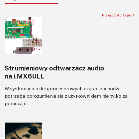
Sensory
Silniki i serwo
Przejdź do tagu
Software
Sterowanie
Transformatory
Tranzystory
Wyświetlacze
Strumieniowy odtwarzacz audio
Wywiady
na i.MX6ULL
Wzmacniacze
Zasilanie
W systemach mikroprocesorowych często zachodzi
Felietony
potrzeba porozumienia się z użytkownikiem nie tylko za
pomocą o...