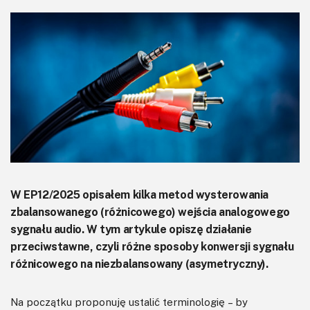
KITy AVT
Kontakt
Newsletter
Magazyny
Archiwum
Do pobrania
W EP12/2025 opisałem kilka metod wysterowania
zbalansowanego (różnicowego) wejścia analogowego
sygnału audio. W tym artykule opiszę działanie
przeciwstawne, czyli różne sposoby konwersji sygnału
różnicowego na niezbalansowany (asymetryczny).
Na początku proponuję ustalić terminologię – by