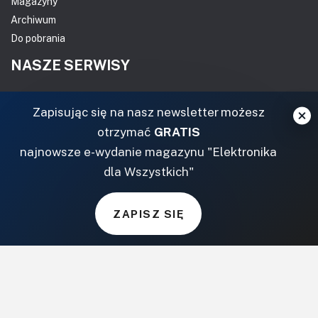
Magazyny
Archiwum
Do pobrania
NASZE SERWISY
DOM, OGRÓD I WNĘTRZA
Zapisując się na nasz newsletter możesz
otrzymać
GRATIS
BudujemyDom.pl
najnowsze e-wydanie magazynu "Elektronika
Projekty.BudujemyDom.pl
dla Wszystkich"
CoZaIle.pl
Informator Budownictwa
ZielonyOgródek.pl
ZAPISZ SIĘ
CzasNaWnetrze.pl
MUZYKA I DŹWIĘK
Audio.com.pl
MagazynGitarzysta.pl