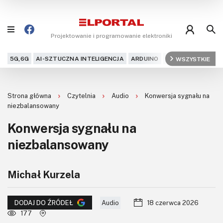
Projektowanie i programowanie elektroniki
5G,6G
AI-SZTUCZNA INTELIGENCJA
ARDUINO
ARM
WSZYSTKIE
AUDIO
AU
Blog
Strona główna
Czytelnia
Audio
Konwersja sygnału na
Projekty
niezbalansowany
Konwersja sygnału na
Kursy
niezbalansowany
DIY+
Michał Kurzela
Czytelnia
Dla Ciebie
Audio
18 czerwca 2026
DODAJ DO ŹRÓDEŁ
177