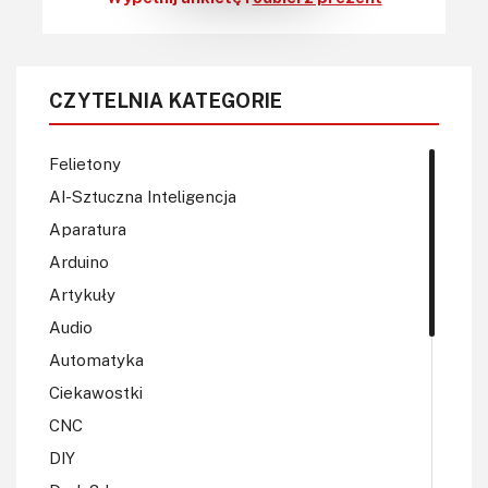
dodatkowo podniesie wzmocnienie – i tak dalej, i tak dalej.
Niektórzy widzą zalety w projektowaniu takich układów
„na piechotę”, z elementów dyskretnych i nie można im
tego odmówić. Są one również na pewno bardzo
CZYTELNIA KATEGORIE
kształcące.
Felietony
AI-Sztuczna Inteligencja
Aparatura
Arduino
Artykuły
Audio
Automatyka
Ciekawostki
CNC
DIY