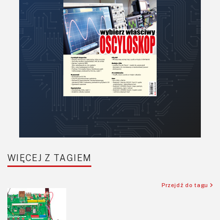
Podstawy elektroniki
Podzespoły bierne
Półprzewodniki
Pomiary i testy
Porady
Projektowanie
Raspberry Pi
Retro
Komunikacja, RF
Robotyka
SBC-SIP-SoC-CoM
WIĘCEJ Z TAGIEM
Sensory
Silniki i serwo
Przejdź do tagu
Software
Sterowanie