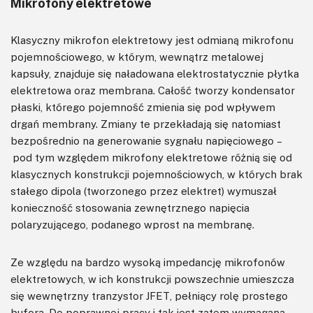
Mikrofony elektretowe
Klasyczny mikrofon elektretowy jest odmianą mikrofonu
pojemnościowego, w którym, wewnątrz metalowej
kapsuły, znajduje się naładowana elektrostatycznie płytka
elektretowa oraz membrana. Całość tworzy kondensator
płaski, którego pojemność zmienia się pod wpływem
drgań membrany. Zmiany te przekładają się natomiast
bezpośrednio na generowanie sygnału napięciowego –
pod tym względem mikrofony elektretowe różnią się od
klasycznych konstrukcji pojemnościowych, w których brak
stałego dipola (tworzonego przez elektret) wymuszał
konieczność stosowania zewnętrznego napięcia
polaryzującego, podanego wprost na membranę.
Ze względu na bardzo wysoką impedancję mikrofonów
elektretowych, w ich konstrukcji powszechnie umieszcza
się wewnętrzny tranzystor JFET, pełniący rolę prostego
bufora. Do poprawnej pracy i tak jest zatem wymagana