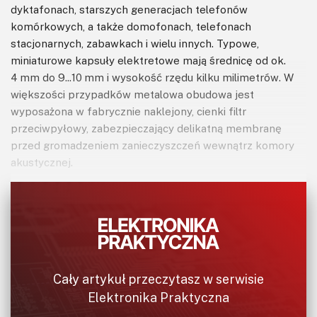
dyktafonach, starszych generacjach telefonów
komórkowych, a także domofonach, telefonach
stacjonarnych, zabawkach i wielu innych. Typowe,
miniaturowe kapsuły elektretowe mają średnicę od ok.
4 mm do 9...10 mm i wysokość rzędu kilku milimetrów. W
większości przypadków metalowa obudowa jest
wyposażona w fabrycznie naklejony, cienki filtr
przeciwpyłowy, zabezpieczający delikatną membranę
przed gromadzeniem zanieczyszczeń wewnątrz komory
akustycznej.
Mikrofony elektretowe wymagają polaryzacji napięciem
stałym, zwykle od 1,5...2 V do 10 V i pobierają niewielki prąd
(około 0,5 mA). Czułość nominalna mieści się zwykle w
przedziale –56...–36 dBV (0 dB odpowiada czułości 1 V/Pa), a
pasmo przenoszenia od rozciąga się od około 50...100 Hz
Cały artykuł przeczytasz w serwisie
do 16...20 kHz, przy czym ograniczenie pasma od dołu
Elektronika Praktyczna
wynika w dużej mierze z niewielkich wymiarów całości.