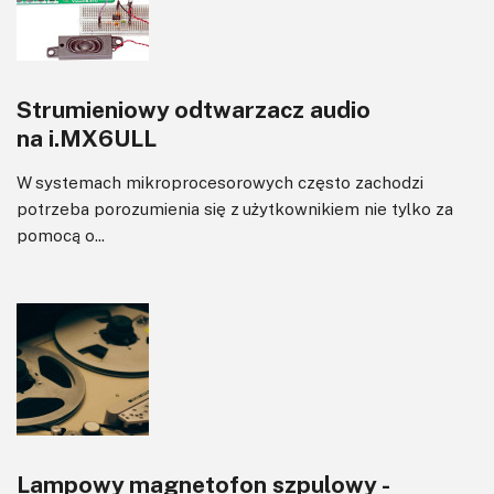
Transformatory
Tranzystory
Wyświetlacze
Strumieniowy odtwarzacz audio
Wywiady
na i.MX6ULL
Wzmacniacze
Zasilanie
W systemach mikroprocesorowych często zachodzi
Felietony
potrzeba porozumienia się z użytkownikiem nie tylko za
pomocą o...
Lampowy magnetofon szpulowy -