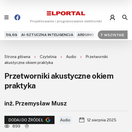
Projektowanie i programowanie elektroniki
5G,6G
AI-SZTUCZNA INTELIGENCJA
ARDUINO
ARM
WSZYSTKIE
AUDIO
AU
Blog
Strona główna
Czytelnia
Audio
Przetworniki
Projekty
akustyczne okiem praktyka
Przetworniki akustyczne okiem
Kursy
praktyka
DIY+
inż. Przemysław Musz
Czytelnia
Dla Ciebie
Audio
12 sierpnia 2025
DODAJ DO ŹRÓDEŁ
899