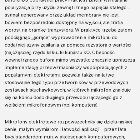
polaryzacja przy użyciu zewnętrznego napięcia stałego –
sygnał generowany przez układ membrany nie jest
bowiem bezpośrednio dostępny na wyjściu, ale trafia
wprost na bramkę tranzystora. W praktyce trzeba zatem
podciągnąć „gorące” wyprowadzenie mikrofonu do
dodatniej szyny zasilania za pomocą rezystora o wartości
(najczęściej) rzędu kilku...kilkunastu kΩ. Obecność
wewnętrznego bufora mimo wszystko znacznie upraszcza
implementację przedwzmacniaczy współpracujących z
popularnymi elektretami, pozwala także na łatwe
stosowanie tego typu przetworników w przewodowych
zestawach słuchawkowych, w których mikrofon znajduje
się na końcu dość długiego przewodu łączącego go z
wejściem mikrofonowym (np. komputera).
Mikrofony elektretowe rozpowszechniły się dzięki niskiej
cenie, małym wymiarom i łatwości aplikacji – przez lata
były standardem m.in. w akcesoriach komputerowych,