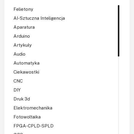
wręcz wyprą z rynku) mikrofony pojemnościowe, a to z
uwagi na pewne unikalne właściwości (w tym
Felietony
m.in. prostszy proces produkcyjny).
AI-Sztuczna Inteligencja
Aparatura
Arduino
Artykuły
Audio
Automatyka
Ciekawostki
CNC
DIY
Druk 3d
Elektromechanika
Fotowoltaika
FPGA-CPLD-SPLD