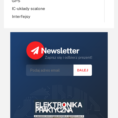
GPS
IC-układy scalone
Interfejsy
IoT
Konkursy
Książki
Lasery
LED/LCD/OLED
Mechatronika
Mikrokontrolery (MCV,μC)
Moc
Moduły
Narzędzia
Optoelektronika
PCB/Montaż