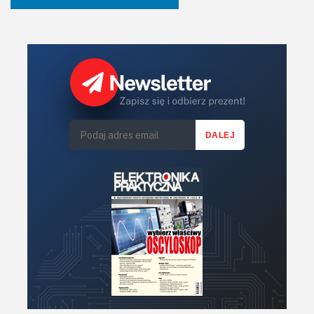
mogą nieco zależeć od temperatury i starzenia (ładunek na
dielektryku może z czasem ulegać częściowemu
rozładowaniu), w zastosowaniach wymagających
długoterminowej stabilności oraz w skrajnych warunkach
środowiskowych coraz częściej zastępuje się je
nowoczesnymi mikrofonami MEMS.
Mikrofony MEMS
Mikrofony MEMS (ang.
Micro-Electro-Mechanical Systems
)
to najnowsza generacja mikrofonów
półprzewodnikowych, które w miniaturowej,
niskoprofilowej obudowie integrują precyzyjny element
akustyczny oraz układ elektroniczny ASIC, odpowiedzialny
za wstępną obróbkę sygnału. Istnieją trzy główne odmiany
mikrofonów MEMS. Znaczna część modeli bazuje –
podobnie jak elektrety – na zasadzie kondensatora o
zmiennej pojemności (ugięcie mikromembrany względem